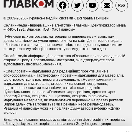
© 2009-2026, «Українські медійні системи». Всі права захищені
Онлайн-медіа «Інформаційне агентство «Главком», ідентифікатор медіа
– R40-01991. Власник: ТОВ «Хаб Главком»
Публікація всіх авторських матеріалів та відеороликів «Главкома»
дозволена тільки за умови прямого лінка на сайт. Для інтернет-видань
обов’язковим є розміщення прямого, відкритого для пошукових систем
лінка у першому абзаці на конкретну новину, статтю чи відео.
Онлайн-медіа «Інформаційне агентство «Главком» призначене для осіб
старше 21 року. Переглядаючи матеріали, ви підтверджуєте свою
відповідність віковим обмеженням.
«Спецпроєкт» – маркування для редакційних проєктів, які не є
спонсорованими. «Партнерський проєкт» – маркування для матеріалів,
що створюються в партнерстві з замовником. «Новини компаній» –
маркування для матеріалів, створених на основі повідомлень,
підготовлених самими компаніями, за зміст яких редакція
відповідальності не несе. «Реклама», «пресрелізи», «promo», «pr»,
«благодійність», «соціальна ініціатива», «соціальна реклама» –
маркування матеріалів, які публікуються переважно на правах реклами.
Відповідальність за точність і зміст реклами несе рекламодавець.
Редакція «Главкома» може не поділяти думку авторів рубрики «Думки
вголос».
Будь-яке копіювання, передрук та відтворення фотографічних творів та/
або аудіовізуальних творів правовласника Getty Images - суворо
забороняється.