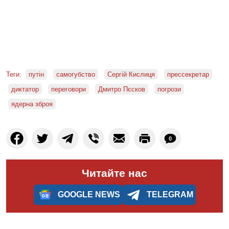
Теги:
путін
самогубство
Сергій Кислиця
прессекретар
диктатор
переговори
Дмитро Пєсков
погрози
ядерна зброя
0
Читайте нас
GOOGLE NEWS
TELEGRAM