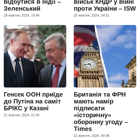
відбутися в Індії –
військ КНДР у війні
Зеленський
проти України – ISW
28 жовтня, 2024, 10:49
25 жовтня, 2024, 04:51
Генсек ООН приїде
Британія та ФРН
до Путіна на саміт
мають намір
БРІКС у Казані
підписати
«історичну»
21 жовтня, 2024, 21:29
оборонну угоду –
Times
21 жовтня, 2024, 09:38