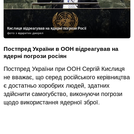
Кислиця відреагував на ядерні погрози Росії
фото з відкритих джерел
Постпред України в ООН відреагував на
ядерні погрози росіян
Постпред України при ООН Сергій Кислиця
не вважає, що серед російського керівництва
є достатньо хоробрих людей, здатних
здійснити самогубство, виконуючи погрози
щодо використання ядерної зброї.