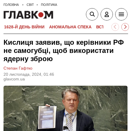
ГОЛОВНА
СВІТ
ПОЛІТИКА
1628-Й ДЕНЬ ВІЙНИ
АНОМАЛЬНА СПЕКА
ВСТУПНА КАМПА
Кислиця заявив, що керівники РФ
не самогубці, щоб використати
ядерну зброю
Степан Гафтко
20 листопада, 2024, 01:46
glavcom.ua