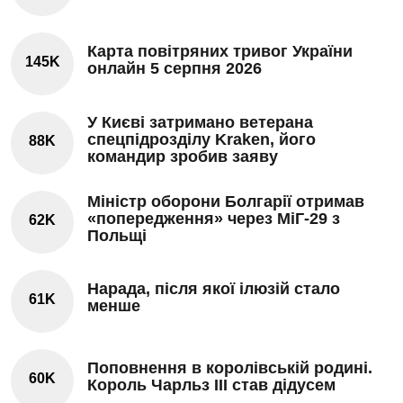
Карта повітряних тривог України
145K
онлайн 5 серпня 2026
У Києві затримано ветерана
спецпідрозділу Kraken, його
88K
командир зробив заяву
Міністр оборони Болгарії отримав
«попередження» через МіГ-29 з
62K
Польщі
Нарада, після якої ілюзій стало
61K
менше
Поповнення в королівській родині.
60K
Король Чарльз III став дідусем