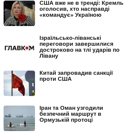
США вже не в тренді: Кремль
оголосив, хто насправді
«командує» Україною
Ізраїльсько-ліванські
переговори завершилися
достроково на тлі ударів по
Лівану
Китай запровадив санкції
проти США
Іран та Оман узгодили
безпечний маршрут в
Ормузькій протоці