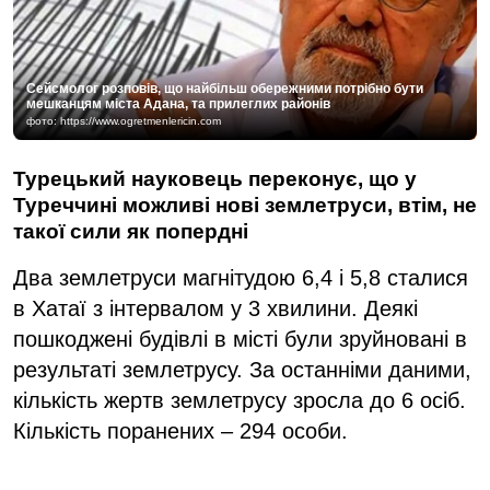
Сейсмолог розповів, що найбільш обережними потрібно бути
мешканцям міста Адана, та прилеглих районів
фото: https://www.ogretmenlericin.com
Турецький науковець переконує, що у
Туреччині можливі нові землетруси, втім, не
такої сили як попердні
Два землетруси магнітудою 6,4 і 5,8 сталися
в Хатаї з інтервалом у 3 хвилини. Деякі
пошкоджені будівлі в місті були зруйновані в
результаті землетрусу. За останніми даними,
кількість жертв землетрусу зросла до 6 осіб.
Кількість поранених – 294 особи.