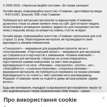
© 2009-2026, «Українські медійні системи». Всі права захищені
Онлайн-медіа «Інформаційне агентство «Главком», ідентифікатор медіа
– R40-01991. Власник: ТОВ «Хаб Главком»
Публікація всіх авторських матеріалів та відеороликів «Главкома»
дозволена тільки за умови прямого лінка на сайт. Для інтернет-видань
обов’язковим є розміщення прямого, відкритого для пошукових систем
лінка у першому абзаці на конкретну новину, статтю чи відео.
Онлайн-медіа «Інформаційне агентство «Главком» призначене для осіб
старше 21 року. Переглядаючи матеріали, ви підтверджуєте свою
відповідність віковим обмеженням.
«Спецпроєкт» – маркування для редакційних проєктів, які не є
спонсорованими. «Партнерський проєкт» – маркування для матеріалів,
що створюються в партнерстві з замовником. «Новини компаній» –
маркування для матеріалів, створених на основі повідомлень,
підготовлених самими компаніями, за зміст яких редакція
відповідальності не несе. «Реклама», «пресрелізи», «promo», «pr»,
«благодійність», «соціальна ініціатива», «соціальна реклама» –
маркування матеріалів, які публікуються переважно на правах реклами.
Відповідальність за точність і зміст реклами несе рекламодавець.
Редакція «Главкома» може не поділяти думку авторів рубрики «Думки
вголос».
Будь-яке копіювання, передрук та відтворення фотографічних творів та/
або аудіовізуальних творів правовласника Getty Images - суворо
забороняється.
Про використання cookie
Політика конфіденційності (Privacy Policy). Правила сайту