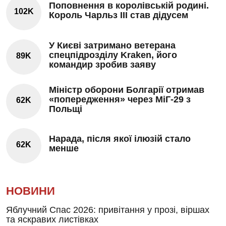
Поповнення в королівській родині.
102K
Король Чарльз III став дідусем
У Києві затримано ветерана
спецпідрозділу Kraken, його
89K
командир зробив заяву
Міністр оборони Болгарії отримав
«попередження» через МіГ-29 з
62K
Польщі
Нарада, після якої ілюзій стало
62K
менше
НОВИНИ
Яблучний Спас 2026: привітання у прозі, віршах
та яскравих листівках