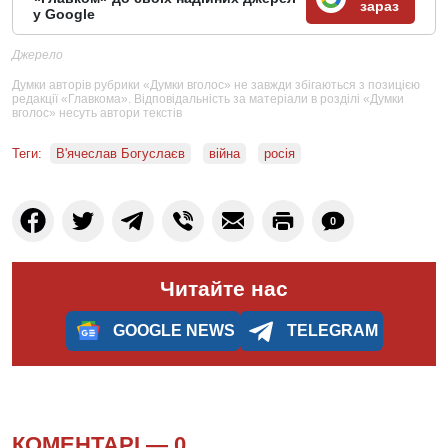
зараз
у Google
Джерело
Думки авторів рубрики «Думки вголос» не завжди збігаються з позицією
редакції «Главкома». Відповідальність за матеріали в розділі «Думки
вголос» несуть автори текстів
Теги:
В'ячеслав Богуслаєв
війна
росія
0
Читайте нас
GOOGLE NEWS
TELEGRAM
КОМЕНТАРІ —
0