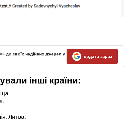
м» до своїх надійних джерел у
додати зараз
ували інші країни:
ьща
я.
ія, Литва.