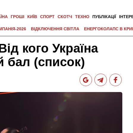
АЇНА
ГРОШІ
КИЇВ
СПОРТ
СКОТЧ
ТЕХНО
ПУБЛІКАЦІЇ
ІНТЕР
МПАНІЯ-2026
ВІДКЛЮЧЕННЯ СВІТЛА
ЕНЕРГОКОЛАПС В КРИ
Від кого Україна
 бал (список)