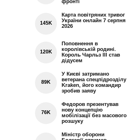
фронті
Карта повітряних тривог
України онлайн 7 серпня
145K
2026
Поповнення в
королівській родині.
120K
Король Чарльз III став
дідусем
У Києві затримано
ветерана спецпідрозділу
89K
Kraken, його командир
зробив заяву
Федоров презентував
нову концепцію
76K
мобілізації без масового
розшуку
Міністр оборони