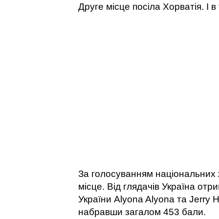
Друге місце посіла Хорватія. І в
За голосуванням національних ж
місце. Від глядачів Україна отр
України Alyona Alyona та Jerry H
набравши загалом 453 бали.