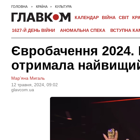
ГОЛОВНА
КРАЇНА
КУЛЬТУРА
КАЛЕНДАР
ВІЙНА
СВІТ
КР
1627-Й ДЕНЬ ВІЙНИ
АНОМАЛЬНА СПЕКА
ВСТУПНА КА
Євробачення 2024. 
отримала найвищий
Мар’яна Мигаль
12 травня, 2024, 09:02
glavcom.ua