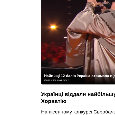
Найвищі 12 балів Україна отримала ві
фото скріншот відео
Українці віддали найбільшу
Хорватію
На пісенному конкурсі Євробач