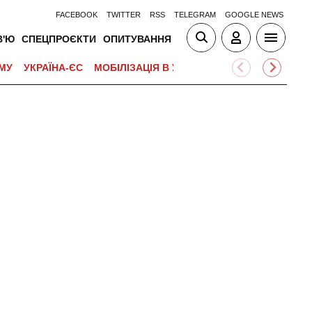
FACEBOOK
TWITTER
RSS
TELEGRAM
GOOGLE NEWS
В'Ю
СПЕЦПРОЄКТИ
ОПИТУВАННЯ
МУ
УКРАЇНА-ЄС
МОБІЛІЗАЦІЯ В УКРАЇНІ
ВІЙНА НА БЛИЗЬК