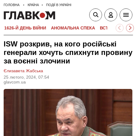
ГОЛОВНА
КРАЇНА
ПОДІЇ В УКРАЇНІ
1626-Й ДЕНЬ ВІЙНИ
АНОМАЛЬНА СПЕКА
ВСТУПНА КАМПА
ISW розкрив, на кого російські
генерали хочуть спихнути провину
за воєнні злочини
Єлизавета Жабська
25 лютого, 2024, 07:54
glavcom.ua