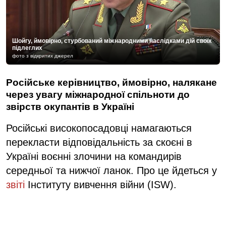
Шойгу, ймовірно, стурбований міжнародними наслідками дій своїх
підлеглих
фото з відкритих джерел
Російське керівництво, ймовірно, налякане
через увагу міжнародної спільноти до
звірств окупантів в Україні
Російські високопосадовці намагаються
перекласти відповідальність за скоєні в
Україні воєнні злочини на командирів
середньої та нижчої ланок. Про це йдеться у
звіті
Інституту вивчення війни (ISW).