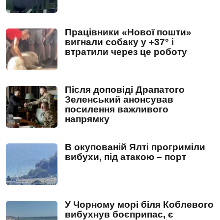
Працівники «Нової пошти»
вигнали собаку у +37° і
втратили через це роботу
Після доповіді Драпатого
Зеленський анонсував
посилення важливого
напрямку
В окупованій Ялті прогриміли
вибухи, під атакою – порт
У Чорному морі біля Коблевого
вибухнув боєприпас, є