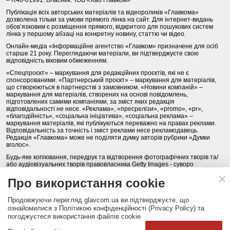
Публікація всіх авторських матеріалів та відеороликів «Главкома»
дозволена тільки за умови прямого лінка на сайт. Для інтернет-видань
обов’язковим є розміщення прямого, відкритого для пошукових систем
лінка у першому абзаці на конкретну новину, статтю чи відео.
Онлайн-медіа «Інформаційне агентство «Главком» призначене для осіб
старше 21 року. Переглядаючи матеріали, ви підтверджуєте свою
відповідність віковим обмеженням.
«Спецпроєкт» – маркування для редакційних проєктів, які не є
спонсорованими. «Партнерський проєкт» – маркування для матеріалів,
що створюються в партнерстві з замовником. «Новини компаній» –
маркування для матеріалів, створених на основі повідомлень,
підготовлених самими компаніями, за зміст яких редакція
відповідальності не несе. «Реклама», «пресрелізи», «promo», «pr»,
«благодійність», «соціальна ініціатива», «соціальна реклама» –
маркування матеріалів, які публікуються переважно на правах реклами.
Відповідальність за точність і зміст реклами несе рекламодавець.
Редакція «Главкома» може не поділяти думку авторів рубрики «Думки
вголос».
Будь-яке копіювання, передрук та відтворення фотографічних творів та/
або аудіовізуальних творів правовласника Getty Images - суворо
забороняється.
Про використання cookie
Політика конфіденційності (Privacy Policy). Правила сайту
Продовжуючи перегляд glavcom.ua ви підтверджуєте, що
КОНТАКТИ
НАША КОМАНДА
АРХІВ
ознайомилися з Політикою конфіденційності (Privacy Policy) та
погоджуєтеся використання файлів cookie
Партнери:
DepositPhotos.com
,
opendatabot.ua