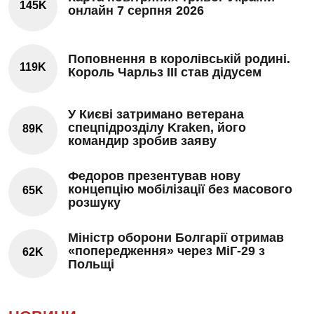
145K
онлайн 7 серпня 2026
Поповнення в королівській родині.
119K
Король Чарльз III став дідусем
У Києві затримано ветерана
спецпідрозділу Kraken, його
89K
командир зробив заяву
Федоров презентував нову
концепцію мобілізації без масового
65K
розшуку
Міністр оборони Болгарії отримав
«попередження» через МіГ-29 з
62K
Польщі