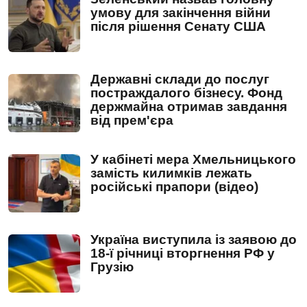
умову для закінчення війни
після рішення Сенату США
Державні склади до послуг
постраждалого бізнесу. Фонд
держмайна отримав завдання
від прем'єра
У кабінеті мера Хмельницького
замість килимків лежать
російські прапори (відео)
Україна виступила із заявою до
18-ї річниці вторгнення РФ у
Грузію