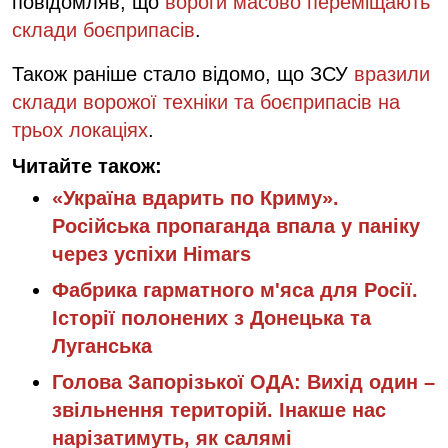
повідомляв, що
вороги масово переміщають
склади боєприпасів
.
Також раніше стало відомо, що ЗСУ
вразили
склади ворожої техніки та боєприпасів на
трьох локаціях
.
Читайте також:
«Україна вдарить по Криму».
Російська пропаганда впала у паніку
через успіхи Himars
Фабрика гарматного м'яса для Росії.
Історії полонених з Донецька та
Луганська
Голова Запорізької ОДА: Вихід один –
звільнення територій. Інакше нас
нарізатимуть, як салямі