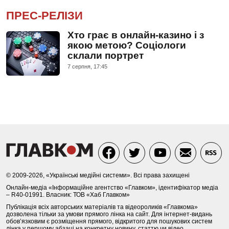
ПРЕС-РЕЛІЗИ
Хто грає в онлайн-казино і з
якою метою? Соціологи
склали портрет
7 серпня, 17:45
© 2009-2026, «Українські медійні системи». Всі права захищені
Онлайн-медіа «Інформаційне агентство «Главком», ідентифікатор медіа
– R40-01991. Власник: ТОВ «Хаб Главком»
Публікація всіх авторських матеріалів та відеороликів «Главкома»
дозволена тільки за умови прямого лінка на сайт. Для інтернет-видань
обов’язковим є розміщення прямого, відкритого для пошукових систем
лінка у першому абзаці на конкретну новину, статтю чи відео.