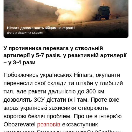
Himars допомагають бійцям на фронті
фото з відкритих джерел
У противника перевага у ствольній
артилерії у 5-7 разів, у реактивній артилерії
– у 3-4 рази
Побоюючись українських Himars, окупанти
перенесли свої склади та штаби у глибший
тил, але ракети дальністю до 300 км
дозволять ЗСУ дістати їх і там. Проте вже
зараз українські захисники створюють
ворогові безліч проблем. Про це в інтерв'ю
Obozrevatel
розповів
ексзаступник