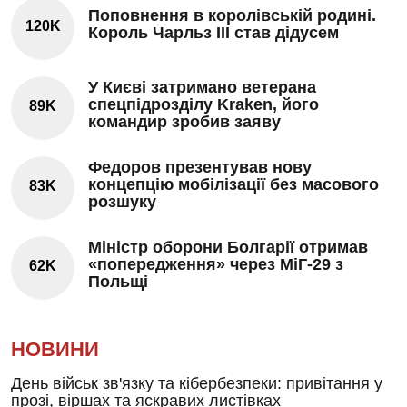
Поповнення в королівській родині.
120K
Король Чарльз III став дідусем
У Києві затримано ветерана
спецпідрозділу Kraken, його
89K
командир зробив заяву
Федоров презентував нову
концепцію мобілізації без масового
83K
розшуку
Міністр оборони Болгарії отримав
«попередження» через МіГ-29 з
62K
Польщі
НОВИНИ
День військ зв'язку та кібербезпеки: привітання у
прозі, віршах та яскравих листівках