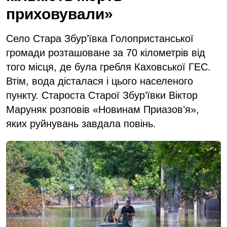
приховували»
Село Стара Збур’ївка Голопристанської
громади розташоване за 70 кілометрів від
того місця, де була гребля Каховської ГЕС.
Втім, вода дісталася і цього населеного
пункту. Староста Старої Збур’ївки Віктор
Маруняк розповів «Новинам Приазов’я»,
яких руйнувань завдала повінь.