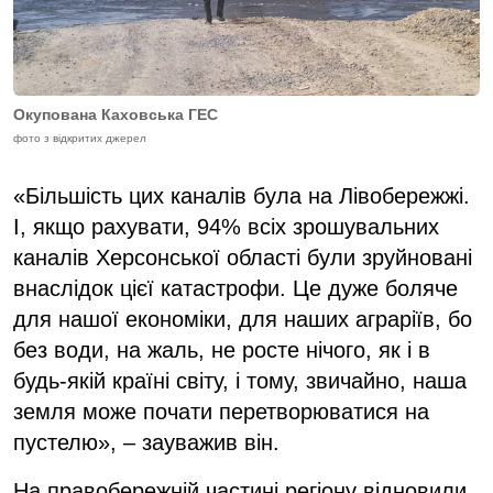
Окупована Каховська ГЕС
фото з відкритих джерел
«Більшість цих каналів була на Лівобережжі.
І, якщо рахувати, 94% всіх зрошувальних
каналів Херсонської області були зруйновані
внаслідок цієї катастрофи. Це дуже боляче
для нашої економіки, для наших аграріїв, бо
без води, на жаль, не росте нічого, як і в
будь-якій країні світу, і тому, звичайно, наша
земля може почати перетворюватися на
пустелю», – зауважив він.
На правобережній частині регіону відновили