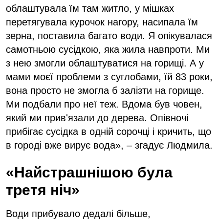
облаштувала їм там житло, у мішках
перетягувала курочок нагору, насипала їм
зерна, поставила багато води. Я опікувалася
самотньою сусідкою, яка жила навпроти. Ми
з нею змогли облаштуватися на горищі. А у
мами моєї проблеми з суглобами, їй 83 роки,
вона просто не змогла б залізти на горище.
Ми подбали про неї теж. Вдома був човен,
який ми прив'язали до дерева. Опівночі
прибігає сусідка в одній сорочці і кричить, що
в городі вже вирує вода», – згадує Людмила.
«Найстрашнішою була
третя ніч»
Води прибувало дедалі більше,