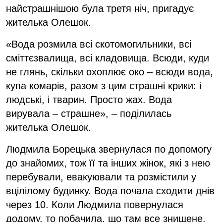
найстрашнішою була третя ніч, пригадує
жителька Олешок.
«Вода розмила всі скотомогильники, всі
сміттєзвалища, всі кладовища. Всюди, куди
не глянь, скільки охоплює око – всюди вода,
купа комарів, разом з цим страшні крики: і
людські, і тварин. Просто жах. Вода
вирувала – страшне», – поділилась
жителька Олешок.
Людмила Борецька звернулася по допомогу
до знайомих, тож її та інших жінок, які з нею
перебували, евакуювали та розмістили у
вцілілому будинку. Вода почала сходити днів
через 10. Коли Людмила повернулася
додому, то побачила, що там все знищене.