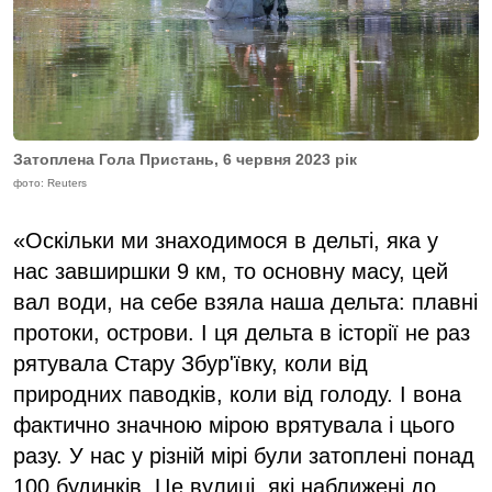
Затоплена Гола Пристань, 6 червня 2023 рік
фото: Reuters
«Оскільки ми знаходимося в дельті, яка у
нас завширшки 9 км, то основну масу, цей
вал води, на себе взяла наша дельта: плавні
протоки, острови. І ця дельта в історії не раз
рятувала Стару Збур'ївку, коли від
природних паводків, коли від голоду. І вона
фактично значною мірою врятувала і цього
разу. У нас у різній мірі були затоплені понад
100 будинків. Це вулиці, які наближені до