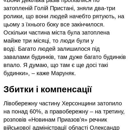
«Вони декілька разів проїхалися по
затопленій Голій Пристані, зняли два-три
ролики, що вони людей начебто рятують, на
цьому з їхнього боку все закінчилося.
Оскільки частина міста була затоплена
майже три місяці, то люди були у
воді. Багато людей залишилося під
завалами будинків, там дуже багато будинків
впало. Я думаю, що там є ще досі такі
будинки», – каже Маруняк.
Збитки і компенсації
Лівобережну частину Херсонщини затопило
на понад 60%, а правобережну – на третину,
розповів «Новинам Приазовʼя» речник
військової адміністрації області Олександр