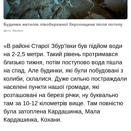
Будинки жителів лівобережної Херсонщини після потопу
фото: Reuters
«В районі Старої Збур'ївки був підйом води
на 2-2,5 метри. Такий рівень протримався
близько тижня, потім поступово вода пішла
на спад. Але будинки, які були побудовані з
колиби, склалися. Дуже сильно постраждали
населені пункти нашої громади, які
розташовані на березі річки, ну буквально
там за 10-12 кілометрів вище. Там повністю
була затоплена Кардашинка, Мала
Кардашинка, Кохани.