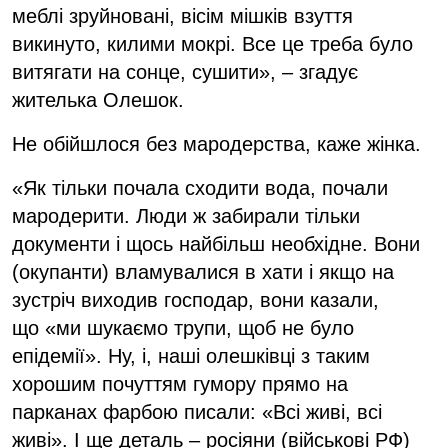
меблі зруйновані, вісім мішків взуття
викинуто, килими мокрі. Все це треба було
витягати на сонце, сушити», – згадує
жителька Олешок.
Не обійшлося без мародерства, каже жінка.
«Як тільки почала сходити вода, почали
мародерити. Люди ж забирали тільки
документи і щось найбільш необхідне. Вони
(окупанти) вламувалися в хати і якщо на
зустріч виходив господар, вони казали,
що «ми шукаємо трупи, щоб не було
епідемії». Ну, і, наші олешківці з таким
хорошим почуттям гумору прямо на
парканах фарбою писали: «Всі живі, всі
живі». І ще деталь – росіяни (військові РФ)