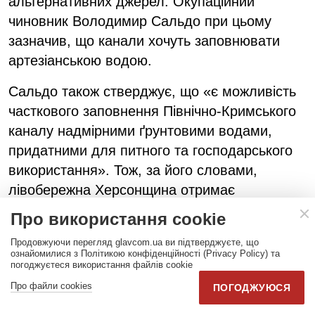
альтернативних джерел. Окупаційний
чиновник Володимир Сальдо при цьому
зазначив, що канали хочуть заповнювати
артезіанською водою.
Сальдо також стверджує, що «є можливість
часткового заповнення Північно-Кримського
каналу надмірними ґрунтовими водами,
придатними для питного та господарського
використання». Тож, за його словами,
лівобережна Херсонщина отримає
додаткове джерело водопостачання, яке
Про використання cookie
зможе задовольнити значну частину потреб
Продовжуючи перегляд glavcom.ua ви підтверджуєте, що
населення.
ознайомилися з Політикою конфіденційності (Privacy Policy) та
погоджуєтеся використання файлів cookie
Довгострокова загроза
Про файли cookies
ПОГОДЖУЮСЯ