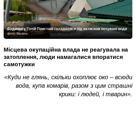
Будинки у Голій Пристані складалися під натиском потужної води
фото: Reuters
Місцева окупаційна влада не реагувала на
затоплення, люди намагалися впоратися
самотужки
«Куди не глянь, скільки охоплює око – всюди
вода, купа комарів, разом з цим страшні
крики: і людей, і тварин».