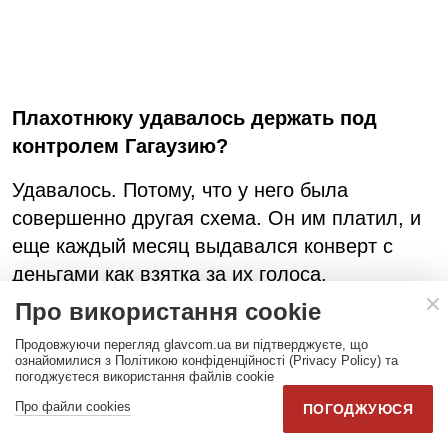
Плахотнюку удавалось держать под
контролем Гагаузию?
Удавалось. Потому, что у него была
совершенно другая схема. Он им платил, и
еще каждый месяц выдавался конверт с
деньгами как взятка за их голоса.
Про використання cookie
Продовжуючи перегляд glavcom.ua ви підтверджуєте, що
Читайте также:
«Вопрос Приднестровья
ознайомилися з Політикою конфіденційності (Privacy Policy) та
погоджуєтеся використання файлів cookie
решен…» Интервью с опальным
Про файли cookies
ПОГОДЖУЮСЯ
«министром» из Тирасполя