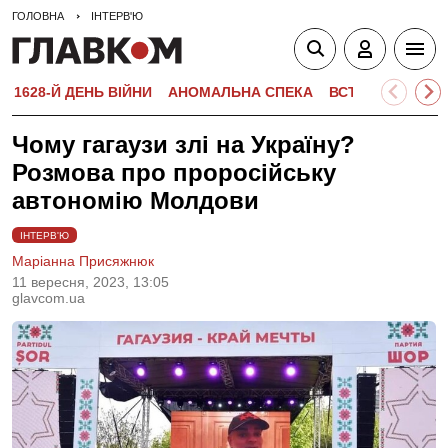
ГОЛОВНА
ІНТЕРВ'Ю
1628-Й ДЕНЬ ВІЙНИ
АНОМАЛЬНА СПЕКА
ВСТУПНА КАМПА
Чому гагаузи злі на Україну?
Розмова про проросійську
автономію Молдови
ІНТЕРВ'Ю
Маріанна Присяжнюк
11 вересня, 2023, 13:05
glavcom.ua