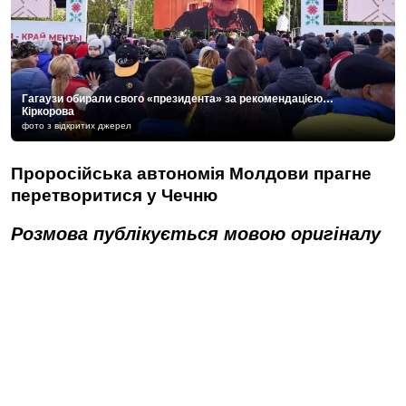
Гагаузи обирали свого «президента» за рекомендацією…
Кіркорова
фото з відкритих джерел
Проросійська автономія Молдови прагне
перетворитися у Чечню
Розмова публікується мовою оригіналу