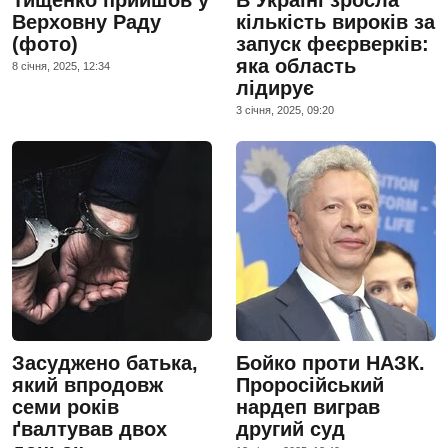
Верховну Раду
кількість вироків за
(фото)
запуск феєрверків:
яка область
8 сiчня, 2025, 12:34
лідирує
3 сiчня, 2025, 09:20
Засуджено батька,
Бойко проти НАЗК.
який впродовж
Проросійський
семи років
нардеп виграв
ґвалтував двох
другий суд