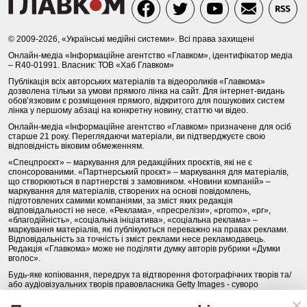
© 2009-2026, «Українські медійні системи». Всі права захищені
Онлайн-медіа «Інформаційне агентство «Главком», ідентифікатор медіа
– R40-01991. Власник: ТОВ «Хаб Главком»
Публікація всіх авторських матеріалів та відеороликів «Главкома»
дозволена тільки за умови прямого лінка на сайт. Для інтернет-видань
обов’язковим є розміщення прямого, відкритого для пошукових систем
лінка у першому абзаці на конкретну новину, статтю чи відео.
Онлайн-медіа «Інформаційне агентство «Главком» призначене для осіб
старше 21 року. Переглядаючи матеріали, ви підтверджуєте свою
відповідність віковим обмеженням.
«Спецпроєкт» – маркування для редакційних проєктів, які не є
спонсорованими. «Партнерський проєкт» – маркування для матеріалів,
що створюються в партнерстві з замовником. «Новини компаній» –
маркування для матеріалів, створених на основі повідомлень,
підготовлених самими компаніями, за зміст яких редакція
відповідальності не несе. «Реклама», «пресрелізи», «promo», «pr»,
«благодійність», «соціальна ініціатива», «соціальна реклама» –
маркування матеріалів, які публікуються переважно на правах реклами.
Відповідальність за точність і зміст реклами несе рекламодавець.
Редакція «Главкома» може не поділяти думку авторів рубрики «Думки
вголос».
Будь-яке копіювання, передрук та відтворення фотографічних творів та/
або аудіовізуальних творів правовласника Getty Images - суворо
забороняється.