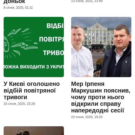
доньок
13 сiчня, 2025, 13:49
8 сiчня, 2025, 01:11
У Києві оголошено
Мер Ірпеня
відбій повітряної
Маркушин пояснив,
тривоги
чому проти нього
відкрили справу
16 сiчня, 2025, 23:29
напередодні сесії
23 сiчня, 2025, 19:20