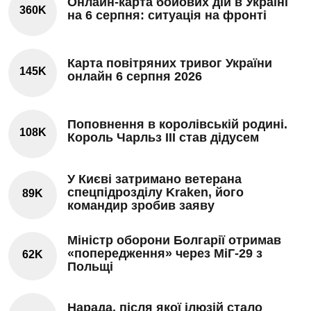
Онлайн-карта бойових дій в Україні
360K
на 6 серпня: ситуація на фронті
Карта повітряних тривог України
145K
онлайн 6 серпня 2026
Поповнення в королівській родині.
108K
Король Чарльз III став дідусем
У Києві затримано ветерана
спецпідрозділу Kraken, його
89K
командир зробив заяву
Міністр оборони Болгарії отримав
«попередження» через МіГ-29 з
62K
Польщі
Нарада, після якої ілюзій стало