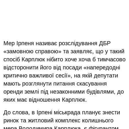
Мер Ірпеня називає розслідування ДБР
«замовною справою» та заявляє, що у такий
спосіб Карплюк нібито хоче хоча б тимчасово
відсторонити його від посади «напередодні
критично важливої сесії», на якій депутати
мають розглянути питання скасування
оренди землі під незаконними будівлями, до
яких має відношення Карплюк.
До слова, в Ірпені міськрада планує знести
ринок та житловий комплекс колишнього
мера Володимира Карплюка, є фігурантом