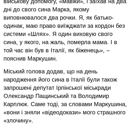
військову допомогу, «мавіки», і заїхав на два
дні до свого сина Марка, якому
виповнювалося два рочки. Я, як батько-
одинак, маю право виїжджати за кордон без
системи «Шлях». Я один виховую свого
сина, у якого, на жаль, померла мама. І в
той час він був в Італії, як біженець», –
пояснив Маркушин.
Міський голова додав, що на день
народження його сина в Італії були також
запрошені депутат Ірпінської міськради
Олександр Пащинський та Володимир
Карплюк. Саме тоді, за словами Маркушина,
«вони і зняли «відеодокази» мого страшного
«злочину».