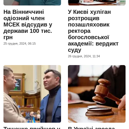
На Вінниччині
У Києві хуліган
одіозний член
розтрощив
МСЕК відсудив у
позашляховик
держави 100 тис.
ректора
грн
богословської
академії: вердикт
25 грудня, 2024, 06:15
суду
26 грудня, 2024, 11:34
Тищенко прийшов у
В Україні зросла