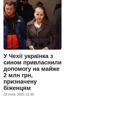
У Чехії українка з
сином привласнили
допомогу на майже
2 млн грн,
призначену
біженцям
23 сiчня, 2025, 21:39