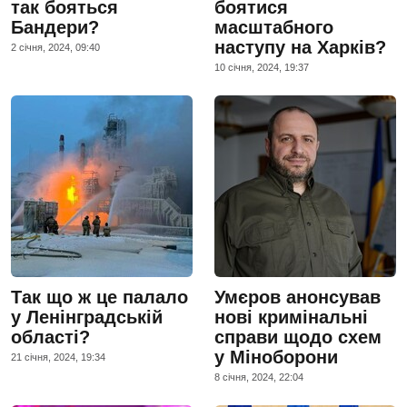
так бояться
боятися
Бандери?
масштабного
наступу на Харків?
2 сiчня, 2024, 09:40
10 сiчня, 2024, 19:37
Так що ж це палало
Умєров анонсував
у Ленінградській
нові кримінальні
області?
справи щодо схем
у Міноборони
21 сiчня, 2024, 19:34
8 сiчня, 2024, 22:04