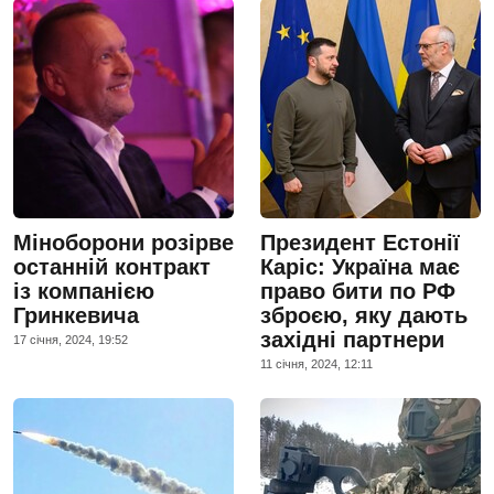
Міноборони розірве
Президент Естонії
останній контракт
Каріс: Україна має
із компанією
право бити по РФ
Гринкевича
зброєю, яку дають
західні партнери
17 сiчня, 2024, 19:52
11 сiчня, 2024, 12:11