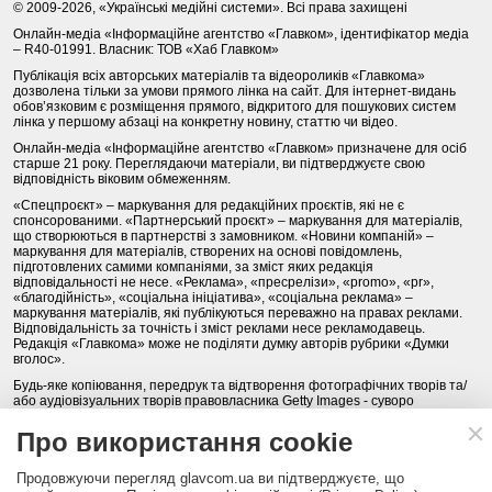
© 2009-2026, «Українські медійні системи». Всі права захищені
Онлайн-медіа «Інформаційне агентство «Главком», ідентифікатор медіа
– R40-01991. Власник: ТОВ «Хаб Главком»
Публікація всіх авторських матеріалів та відеороликів «Главкома»
дозволена тільки за умови прямого лінка на сайт. Для інтернет-видань
обов’язковим є розміщення прямого, відкритого для пошукових систем
лінка у першому абзаці на конкретну новину, статтю чи відео.
Онлайн-медіа «Інформаційне агентство «Главком» призначене для осіб
старше 21 року. Переглядаючи матеріали, ви підтверджуєте свою
відповідність віковим обмеженням.
«Спецпроєкт» – маркування для редакційних проєктів, які не є
спонсорованими. «Партнерський проєкт» – маркування для матеріалів,
що створюються в партнерстві з замовником. «Новини компаній» –
маркування для матеріалів, створених на основі повідомлень,
підготовлених самими компаніями, за зміст яких редакція
відповідальності не несе. «Реклама», «пресрелізи», «promo», «pr»,
«благодійність», «соціальна ініціатива», «соціальна реклама» –
маркування матеріалів, які публікуються переважно на правах реклами.
Відповідальність за точність і зміст реклами несе рекламодавець.
Редакція «Главкома» може не поділяти думку авторів рубрики «Думки
вголос».
Будь-яке копіювання, передрук та відтворення фотографічних творів та/
або аудіовізуальних творів правовласника Getty Images - суворо
забороняється.
Про використання cookie
Політика конфіденційності (Privacy Policy). Правила сайту
Продовжуючи перегляд glavcom.ua ви підтверджуєте, що
КОНТАКТИ
НАША КОМАНДА
АРХІВ