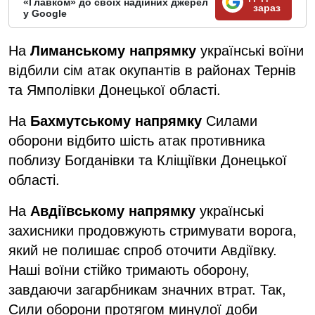
«Главком» до своїх надійних джерел
зараз
у Google
На
Лиманському напрямку
українські воїни
відбили сім атак окупантів в районах Тернів
та Ямполівки Донецької області.
На
Бахмутському напрямку
Силами
оборони відбито шість атак противника
поблизу Богданівки та Кліщіївки Донецької
області.
На
Авдіївському напрямку
українські
захисники продовжують стримувати ворога,
який не полишає спроб оточити Авдіївку.
Наші воїни стійко тримають оборону,
завдаючи загарбникам значних втрат. Так,
Сили оборони протягом минулої доби