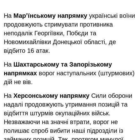
На
Мар’їнському напрямку
українські воїни
продовжують стримувати противника
неподалік Георгіївки, Побєди та
Новомихайлівки Донецької області, де
відбито 16 атак.
На
Шахтарському та Запорізькому
напрямках
ворог наступальних (штурмових)
дій не вів.
На
Херсонському напрямку
Сили оборони
надалі продовжують утримання позицій та
відбиття штурмів окупаційних військ.
Незважаючи на значні втрати, ворог не
полишає спроб вибити наші підрозділи із
займаних позицій. Так, протягом минулої