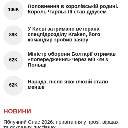
Поповнення в королівській родині.
106K
Король Чарльз III став дідусем
У Києві затримано ветерана
спецпідрозділу Kraken, його
89K
командир зробив заяву
Міністр оборони Болгарії отримав
«попередження» через МіГ-29 з
62K
Польщі
Нарада, після якої ілюзій стало
62K
менше
НОВИНИ
Яблучний Спас 2026: привітання у прозі, віршах
та яскравих листівках