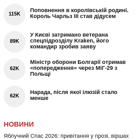
Поповнення в королівській родині.
115K
Король Чарльз III став дідусем
У Києві затримано ветерана
спецпідрозділу Kraken, його
89K
командир зробив заяву
Міністр оборони Болгарії отримав
«попередження» через МіГ-29 з
62K
Польщі
Нарада, після якої ілюзій стало
62K
менше
НОВИНИ
Яблучний Спас 2026: привітання у прозі, віршах