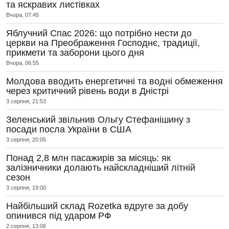
та яскравих листівках
Вчора, 07:45
Яблучний Спас 2026: що потрібно нести до
церкви на Преображення Господнє, традиції,
прикмети та заборони цього дня
Вчора, 06:55
Молдова вводить енергетичні та водні обмеження
через критичний рівень води в Дністрі
3 серпня, 21:53
Зеленський звільнив Ольгу Стефанішину з
посади посла України в США
3 серпня, 20:05
Понад 2,8 млн пасажирів за місяць: як
залізничники долають найскладніший літній
сезон
3 серпня, 19:00
Найбільший склад Rozetka вдруге за добу
опинився під ударом РФ
2 серпня, 13:06