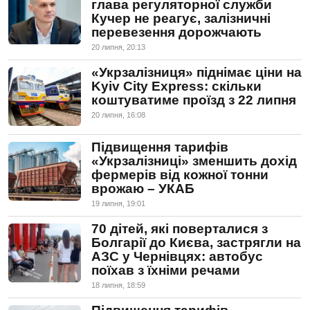
глава регуляторної служби
Кучер не реагує, залізничні
перевезення дорожчають
20 липня, 20:13
«Укрзалізниця» піднімає ціни на
Kyiv City Express: скільки
коштуватиме проїзд з 22 липня
20 липня, 16:08
Підвищення тарифів
«Укрзалізниці» зменшить дохід
фермерів від кожної тонни
врожаю – УКАБ
19 липня, 19:01
70 дітей, які поверталися з
Болгарії до Києва, застрягли на
АЗС у Чернівцях: автобус
поїхав з їхніми речами
18 липня, 18:59