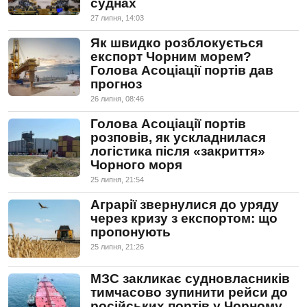
суднах
27 липня, 14:03
Як швидко розблокується
експорт Чорним морем?
Голова Асоціації портів дав
прогноз
26 липня, 08:46
Голова Асоціації портів
розповів, як ускладнилася
логістика після «закриття»
Чорного моря
25 липня, 21:54
Аграрії звернулися до уряду
через кризу з експортом: що
пропонують
25 липня, 21:26
МЗС закликає судновласників
тимчасово зупинити рейси до
російських портів у Чорному