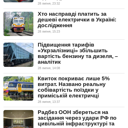
28 липня, 23:32
Хто насправді платить за
дешеві електрички в Україні:
дослідження
28 липня, 15:23
Підвищення тарифів
«Укрзалізниці» збільшить
вартість бензину та дизеля, –
аналітик
28 липня, 14:08
Квиток покриває лише 5%
витрат. Названо реальну
собівартість поїздки у
приміській електричці
28 липня, 13:37
Радбез ООН збереться на
засідання через удари РФ по
цивільній інфраструктурі та