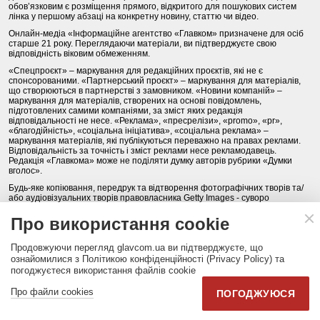
обов’язковим є розміщення прямого, відкритого для пошукових систем
лінка у першому абзаці на конкретну новину, статтю чи відео.
Онлайн-медіа «Інформаційне агентство «Главком» призначене для осіб
старше 21 року. Переглядаючи матеріали, ви підтверджуєте свою
відповідність віковим обмеженням.
«Спецпроєкт» – маркування для редакційних проєктів, які не є
спонсорованими. «Партнерський проєкт» – маркування для матеріалів,
що створюються в партнерстві з замовником. «Новини компаній» –
маркування для матеріалів, створених на основі повідомлень,
підготовлених самими компаніями, за зміст яких редакція
відповідальності не несе. «Реклама», «пресрелізи», «promo», «pr»,
«благодійність», «соціальна ініціатива», «соціальна реклама» –
маркування матеріалів, які публікуються переважно на правах реклами.
Відповідальність за точність і зміст реклами несе рекламодавець.
Редакція «Главкома» може не поділяти думку авторів рубрики «Думки
вголос».
Будь-яке копіювання, передрук та відтворення фотографічних творів та/
або аудіовізуальних творів правовласника Getty Images - суворо
забороняється.
Про використання cookie
Політика конфіденційності (Privacy Policy). Правила сайту
Продовжуючи перегляд glavcom.ua ви підтверджуєте, що
КОНТАКТИ
НАША КОМАНДА
АРХІВ
ознайомилися з Політикою конфіденційності (Privacy Policy) та
погоджуєтеся використання файлів cookie
Партнери:
DepositPhotos.com
,
opendatabot.ua
Про файли cookies
ПОГОДЖУЮСЯ