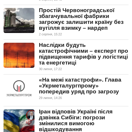
Простій Червоноградської
збагачувальної фабрики
загрожує залишити країну без
вугілля взимку – нардеп
2 серпня, 15:22
Наслідки будуть
катастрофічними – експерт про
підвищення тарифів у логістиці
та енергетиці
30 липня, 17:22
«На межі катастрофи». Глава
«Укрметалургпрому»
попередив уряд про загрозу
29 липня, 14:26
Іран відповів Україні після
дзвінка Сибіги: погрози
змінилися вимогою
відшкодування