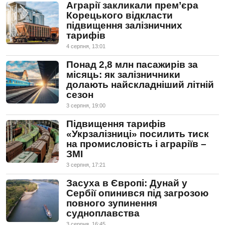
Аграрії закликали прем’єра
Корецького відкласти
підвищення залізничних
тарифів
4 серпня, 13:01
Понад 2,8 млн пасажирів за
місяць: як залізничники
долають найскладніший літній
сезон
3 серпня, 19:00
Підвищення тарифів
«Укрзалізниці» посилить тиск
на промисловість і аграріїв –
ЗМІ
3 серпня, 17:21
Засуха в Європі: Дунай у
Сербії опинився під загрозою
повного зупинення
судноплавства
3 серпня, 16:45