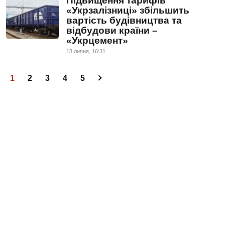
Підвищення тарифів
«Укрзалізниці» збільшить
вартість будівництва та
відбудови країни –
«Укрцемент»
18 липня, 16:31
1
2
3
4
5