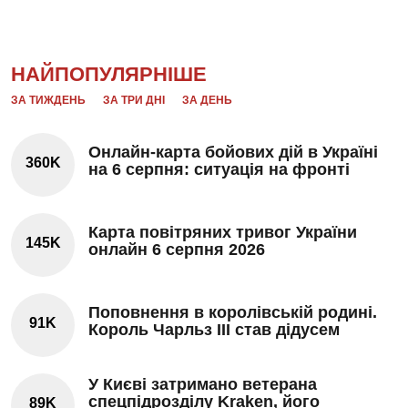
НАЙПОПУЛЯРНІШЕ
ЗА ТИЖДЕНЬ
ЗА ТРИ ДНІ
ЗА ДЕНЬ
Онлайн-карта бойових дій в Україні
360K
на 6 серпня: ситуація на фронті
Карта повітряних тривог України
145K
онлайн 6 серпня 2026
Поповнення в королівській родині.
91K
Король Чарльз III став дідусем
У Києві затримано ветерана
спецпідрозділу Kraken, його
89K