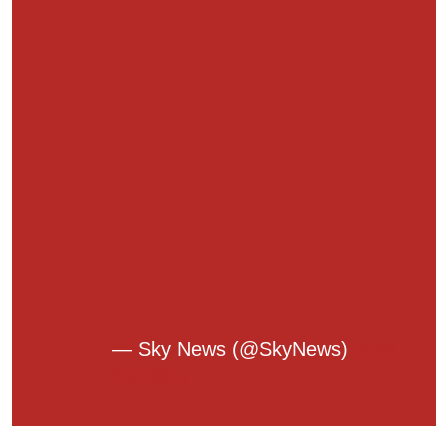
— Sky News (@SkyNews)
June
13, 2021