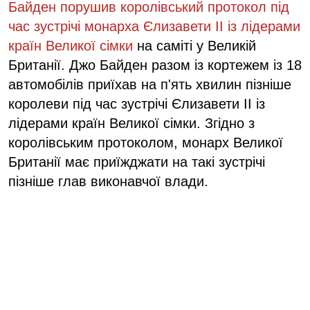
Байден порушив королівський протокол під
час зустрічі монарха Єлизавети II із лідерами
країн Великої сімки
на саміті у Великій
Британії. Джо Байден разом із кортежем із 18
автомобілів приїхав на п'ять хвилин пізніше
королеви під час зустрічі Єлизавети II із
лідерами країн Великої сімки. Згідно з
королівським протоколом, монарх Великої
Британії має приїжджати на такі зустрічі
пізніше глав виконавчої влади.