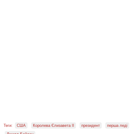
Теги:
США
Королева Єлизавета II
президент
перша леді