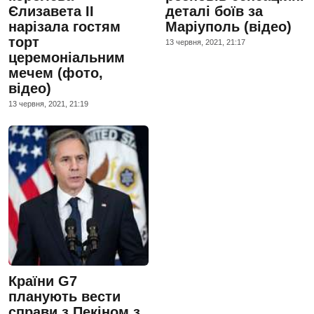
Єлизавета II
деталі боїв за
нарізала гостям
Маріуполь (відео)
торт
13 червня, 2021, 21:17
церемоніальним
мечем (фото,
відео)
13 червня, 2021, 21:19
Країни G7
планують вести
справи з Пекіном з