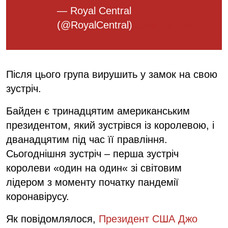
— Royal Central
(@RoyalCentral)
June 13, 2021
Після цього група вирушить у замок на свою
зустріч.
Байден є тринадцятим американським
президентом, який зустрівся із королевою, і
дванадцятим під час її правління.
Сьогоднішня зустріч – перша зустріч
королеви «один на один« зі світовим
лідером з моменту початку пандемії
коронавірусу.
Як повідомлялося,
Президент США Джо