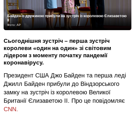
Байден із дружиною прибули на зустріч із королевою Єлизаветою
II
Фото: АР
Сьогоднішня зустріч – перша зустріч
королеви «один на один» зі світовим
лідером з моменту початку пандемії
коронавірусу.
Президент США Джо Байден та перша леді
Джилл Байден прибули до Віндзорського
замку на зустріч із королевою Великої
Британії Єлизаветою II. Про це повідомляє
CNN.