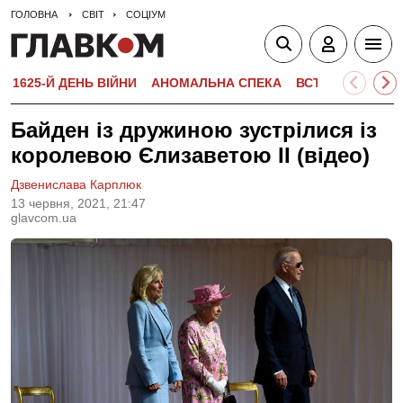
ГОЛОВНА
СВІТ
СОЦІУМ
1625-Й ДЕНЬ ВІЙНИ
АНОМАЛЬНА СПЕКА
ВСТУПНА КАМПА
Байден із дружиною зустрілися із
королевою Єлизаветою II (відео)
Дзвенислава Карплюк
13 червня, 2021, 21:47
glavcom.ua