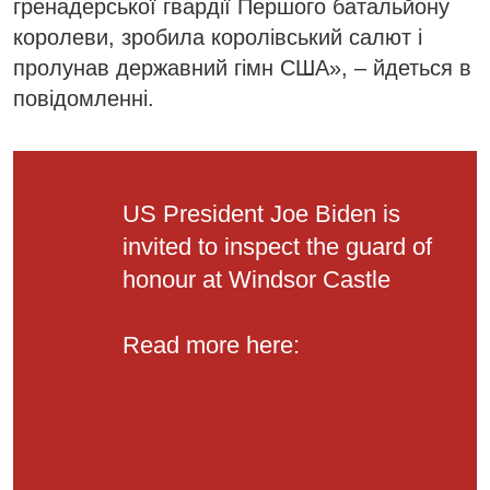
гренадерської гвардії Першого батальйону
королеви, зробила королівський салют і
пролунав державний гімн США», – йдеться в
повідомленні.
US President Joe Biden is
invited to inspect the guard of
honour at Windsor Castle
Read more here:
https://t.co/NWNb444i5I
pic.twitter.com/LgfneFtlLq