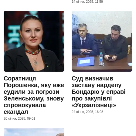
14 сiчня, 2025, 11:59
Соратниця
Суд визначив
Порошенка, яку вже
заставу нардепу
судили за погрози
Бондарю у справі
Зеленському, знову
про закупівлі
спровокувала
«Укрзалізниці»
скандал
24 сiчня, 2025, 16:08
20 сiчня, 2025, 09:01