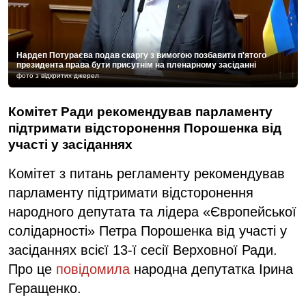
Нардеп Потураєва подав скаргу з вимогою позбавити п'ятого
президента права бути присутнім на пленарному засіданні
фото з відкритих джерел
Комітет Ради рекомендував парламенту
підтримати відсторонення Порошенка від
участі у засіданнях
Комітет з питань регламенту рекомендував
парламенту підтримати відсторонення
народного депутата та лідера «Європейської
солідарності» Петра Порошенка від участі у
засіданнях всієї 13-ї сесії Верховної Ради.
Про це
повідомила
народна депутатка Ірина
Геращенко.