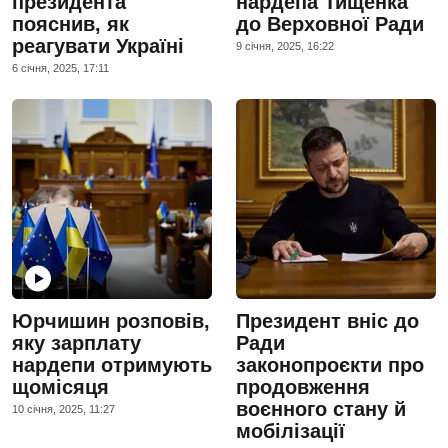
президента
нардепа ​Тищенка
пояснив, як
до Верховної Ради
реагувати Україні
9 сiчня, 2025, 16:22
6 сiчня, 2025, 17:11
Юрчишин розповів,
Президент вніс до
яку зарплату
Ради
нардепи отримують
законопроєкти про
щомісяця
продовження
воєнного стану й
10 сiчня, 2025, 11:27
мобілізації