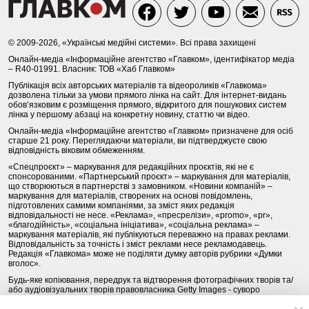
© 2009-2026, «Українські медійні системи». Всі права захищені
Онлайн-медіа «Інформаційне агентство «Главком», ідентифікатор медіа
– R40-01991. Власник: ТОВ «Хаб Главком»
Публікація всіх авторських матеріалів та відеороликів «Главкома»
дозволена тільки за умови прямого лінка на сайт. Для інтернет-видань
обов’язковим є розміщення прямого, відкритого для пошукових систем
лінка у першому абзаці на конкретну новину, статтю чи відео.
Онлайн-медіа «Інформаційне агентство «Главком» призначене для осіб
старше 21 року. Переглядаючи матеріали, ви підтверджуєте свою
відповідність віковим обмеженням.
«Спецпроєкт» – маркування для редакційних проєктів, які не є
спонсорованими. «Партнерський проєкт» – маркування для матеріалів,
що створюються в партнерстві з замовником. «Новини компаній» –
маркування для матеріалів, створених на основі повідомлень,
підготовлених самими компаніями, за зміст яких редакція
відповідальності не несе. «Реклама», «пресрелізи», «promo», «pr»,
«благодійність», «соціальна ініціатива», «соціальна реклама» –
маркування матеріалів, які публікуються переважно на правах реклами.
Відповідальність за точність і зміст реклами несе рекламодавець.
Редакція «Главкома» може не поділяти думку авторів рубрики «Думки
вголос».
Будь-яке копіювання, передрук та відтворення фотографічних творів та/
або аудіовізуальних творів правовласника Getty Images - суворо
забороняється.