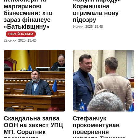
маргаринові
Кормишкіна
бізнесмени: хто
отримала нову
зараз фінансує
підозру
«Батьківщину»
9 сiчня, 2025, 15:40
ПАРТІЙНА КАСА
22 сiчня, 2025, 13:42
Скандальна заява
Стефанчук
ООН на захист УПЦ
прокоментував
МП. Соратник
повернення