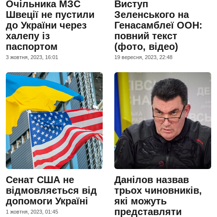
Очільника МЗС
Виступ
Швеції не пустили
Зеленського на
до України через
Генасамблеї ООН:
халепу із
повний текст
паспортом
(фото, відео)
3 жовтня, 2023, 16:01
19 вересня, 2023, 22:48
Сенат США не
Данілов назвав
відмовляється від
трьох чиновників,
допомоги Україні
які можуть
представляти
1 жовтня, 2023, 01:45