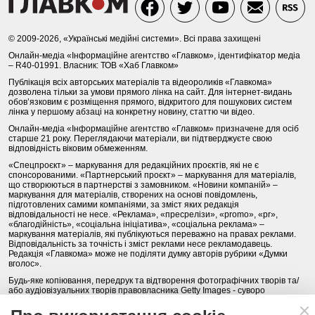
© 2009-2026, «Українські медійні системи». Всі права захищені
Онлайн-медіа «Інформаційне агентство «Главком», ідентифікатор медіа
– R40-01991. Власник: ТОВ «Хаб Главком»
Публікація всіх авторських матеріалів та відеороликів «Главкома»
дозволена тільки за умови прямого лінка на сайт. Для інтернет-видань
обов’язковим є розміщення прямого, відкритого для пошукових систем
лінка у першому абзаці на конкретну новину, статтю чи відео.
Онлайн-медіа «Інформаційне агентство «Главком» призначене для осіб
старше 21 року. Переглядаючи матеріали, ви підтверджуєте свою
відповідність віковим обмеженням.
«Спецпроєкт» – маркування для редакційних проєктів, які не є
спонсорованими. «Партнерський проєкт» – маркування для матеріалів,
що створюються в партнерстві з замовником. «Новини компаній» –
маркування для матеріалів, створених на основі повідомлень,
підготовлених самими компаніями, за зміст яких редакція
відповідальності не несе. «Реклама», «пресрелізи», «promo», «pr»,
«благодійність», «соціальна ініціатива», «соціальна реклама» –
маркування матеріалів, які публікуються переважно на правах реклами.
Відповідальність за точність і зміст реклами несе рекламодавець.
Редакція «Главкома» може не поділяти думку авторів рубрики «Думки
вголос».
Будь-яке копіювання, передрук та відтворення фотографічних творів та/
або аудіовізуальних творів правовласника Getty Images - суворо
забороняється.