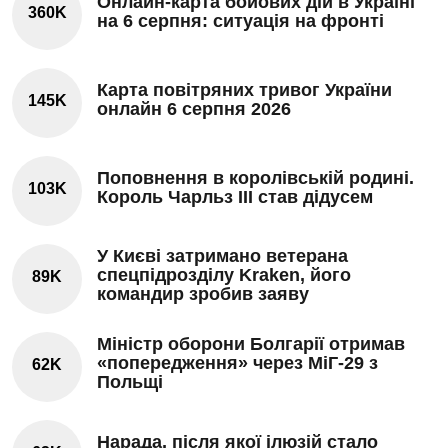
Онлайн-карта бойових дій в Україні
360K
на 6 серпня: ситуація на фронті
Карта повітряних тривог України
145K
онлайн 6 серпня 2026
Поповнення в королівській родині.
103K
Король Чарльз III став дідусем
У Києві затримано ветерана
спецпідрозділу Kraken, його
89K
командир зробив заяву
Міністр оборони Болгарії отримав
«попередження» через МіГ-29 з
62K
Польщі
Нарада, після якої ілюзій стало