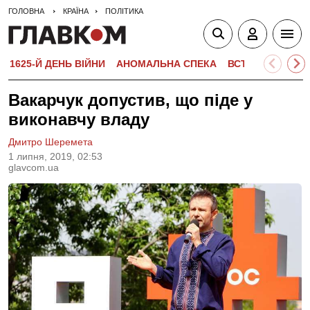
ГОЛОВНА
КРАЇНА
ПОЛІТИКА
1625-Й ДЕНЬ ВІЙНИ
АНОМАЛЬНА СПЕКА
ВСТУПНА КАМПА
Вакарчук допустив, що піде у
виконавчу владу
Дмитро Шеремета
1 липня, 2019, 02:53
glavcom.ua