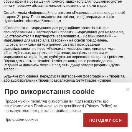
обов’язковим є розміщення прямого, відкритого для пошукових систем
лінка у першому абзаці на конкретну новину, статтю чи відео.
Онлайн-медіа «Інформаційне агентство «Главком» призначене для осіб
старше 21 року. Переглядаючи матеріали, ви підтверджуєте свою
відповідність віковим обмеженням.
«Спецпроєкт» – маркування для редакційних проєктів, які не є
спонсорованими. «Партнерський проєкт» – маркування для матеріалів,
що створюються в партнерстві з замовником. «Новини компаній» –
маркування для матеріалів, створених на основі повідомлень,
підготовлених самими компаніями, за зміст яких редакція
відповідальності не несе. «Реклама», «пресрелізи», «promo», «pr»,
«благодійність», «соціальна ініціатива», «соціальна реклама» –
маркування матеріалів, які публікуються переважно на правах реклами.
Відповідальність за точність і зміст реклами несе рекламодавець.
Редакція «Главкома» може не поділяти думку авторів рубрики «Думки
вголос».
Будь-яке копіювання, передрук та відтворення фотографічних творів та/
або аудіовізуальних творів правовласника Getty Images - суворо
забороняється.
Про використання cookie
Політика конфіденційності (Privacy Policy). Правила сайту
Продовжуючи перегляд glavcom.ua ви підтверджуєте, що
КОНТАКТИ
НАША КОМАНДА
АРХІВ
ознайомилися з Політикою конфіденційності (Privacy Policy) та
погоджуєтеся використання файлів cookie
Партнери:
DepositPhotos.com
,
opendatabot.ua
Про файли cookies
ПОГОДЖУЮСЯ