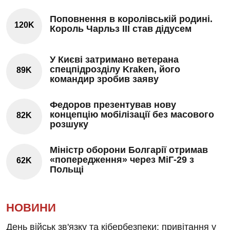
Поповнення в королівській родині.
120K
Король Чарльз III став дідусем
У Києві затримано ветерана
спецпідрозділу Kraken, його
89K
командир зробив заяву
Федоров презентував нову
концепцію мобілізації без масового
82K
розшуку
Міністр оборони Болгарії отримав
«попередження» через МіГ-29 з
62K
Польщі
НОВИНИ
День військ зв'язку та кібербезпеки: привітання у