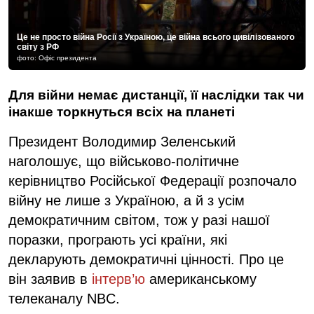
Це не просто війна Росії з Україною, це війна всього цивілізованого
світу з РФ
фото: Офіс президента
Для війни немає дистанції, її наслідки так чи
інакше торкнуться всіх на планеті
Президент Володимир Зеленський
наголошує, що військово-політичне
керівництво Російської Федерації розпочало
війну не лише з Україною, а й з усім
демократичним світом, тож у разі нашої
поразки, програють усі країни, які
декларують демократичні цінності. Про це
він заявив в
інтерв’ю
американському
телеканалу NBC.