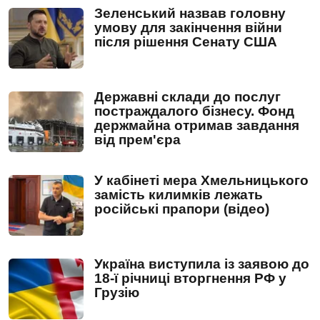
Зеленський назвав головну
умову для закінчення війни
після рішення Сенату США
Державні склади до послуг
постраждалого бізнесу. Фонд
держмайна отримав завдання
від прем'єра
У кабінеті мера Хмельницького
замість килимків лежать
російські прапори (відео)
Україна виступила із заявою до
18-ї річниці вторгнення РФ у
Грузію