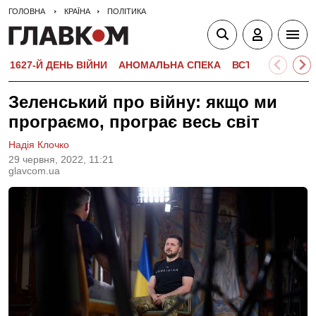
ГОЛОВНА
КРАЇНА
ПОЛІТИКА
1627-Й ДЕНЬ ВІЙНИ
АНОМАЛЬНА СПЕКА
ВСТУПНА КАМПА
Зеленський про війну: якщо ми
програємо, програє весь світ
Надія Клочко
29 червня, 2022, 11:21
glavcom.ua