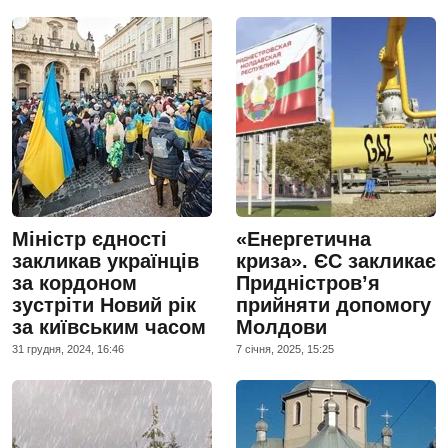
Міністр єдності
«Енергетична
закликав українців
криза». ЄС закликає
за кордоном
Придністров’я
зустріти Новий рік
прийняти допомогу
за київським часом
Молдови
31 грудня, 2024, 16:46
7 сiчня, 2025, 15:25