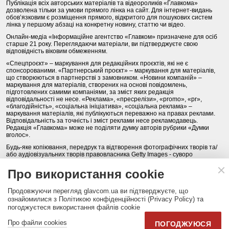
Публікація всіх авторських матеріалів та відеороликів «Главкома»
дозволена тільки за умови прямого лінка на сайт. Для інтернет-видань
обов’язковим є розміщення прямого, відкритого для пошукових систем
лінка у першому абзаці на конкретну новину, статтю чи відео.
Онлайн-медіа «Інформаційне агентство «Главком» призначене для осіб
старше 21 року. Переглядаючи матеріали, ви підтверджуєте свою
відповідність віковим обмеженням.
«Спецпроєкт» – маркування для редакційних проєктів, які не є
спонсорованими. «Партнерський проєкт» – маркування для матеріалів,
що створюються в партнерстві з замовником. «Новини компаній» –
маркування для матеріалів, створених на основі повідомлень,
підготовлених самими компаніями, за зміст яких редакція
відповідальності не несе. «Реклама», «пресрелізи», «promo», «pr»,
«благодійність», «соціальна ініціатива», «соціальна реклама» –
маркування матеріалів, які публікуються переважно на правах реклами.
Відповідальність за точність і зміст реклами несе рекламодавець.
Редакція «Главкома» може не поділяти думку авторів рубрики «Думки
вголос».
Будь-яке копіювання, передрук та відтворення фотографічних творів та/
або аудіовізуальних творів правовласника Getty Images - суворо
забороняється.
Про використання cookie
Політика конфіденційності (Privacy Policy). Правила сайту
Продовжуючи перегляд glavcom.ua ви підтверджуєте, що
КОНТАКТИ
НАША КОМАНДА
АРХІВ
ознайомилися з Політикою конфіденційності (Privacy Policy) та
погоджуєтеся використання файлів cookie
Партнери:
DepositPhotos.com
,
opendatabot.ua
Про файли cookies
ПОГОДЖУЮСЯ