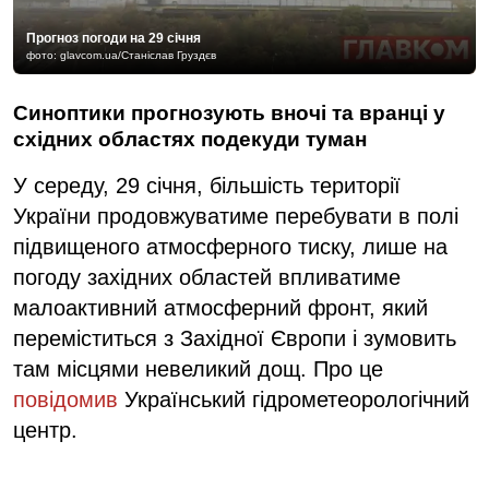
Прогноз погоди на 29 січня
фото: glavcom.ua/Станіслав Груздєв
Синоптики прогнозують вночі та вранці у
східних областях подекуди туман
У середу, 29 січня, більшість території
України продовжуватиме перебувати в полі
підвищеного атмосферного тиску, лише на
погоду західних областей впливатиме
малоактивний атмосферний фронт, який
переміститься з Західної Європи і зумовить
там місцями невеликий дощ. Про це
повідомив
Український гідрометеорологічний
центр.