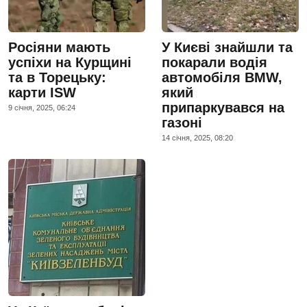
Росіяни мають
У Києві знайшли та
успіхи на Курщині
покарали водія
та в Торецьку:
автомобіля BMW,
карти ISW
який
припаркувався на
9 сiчня, 2025, 06:24
газоні
14 сiчня, 2025, 08:20