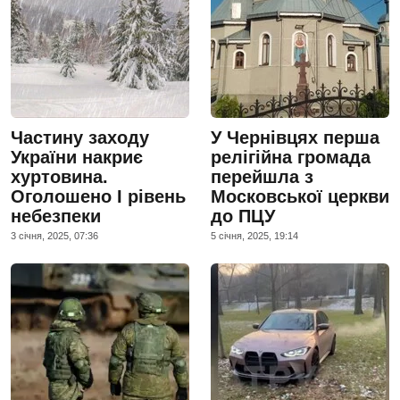
Частину заходу
У Чернівцях перша
України накриє
релігійна громада
хуртовина.
перейшла з
Оголошено І рівень
Московської церкви
небезпеки
до ПЦУ
3 сiчня, 2025, 07:36
5 сiчня, 2025, 19:14