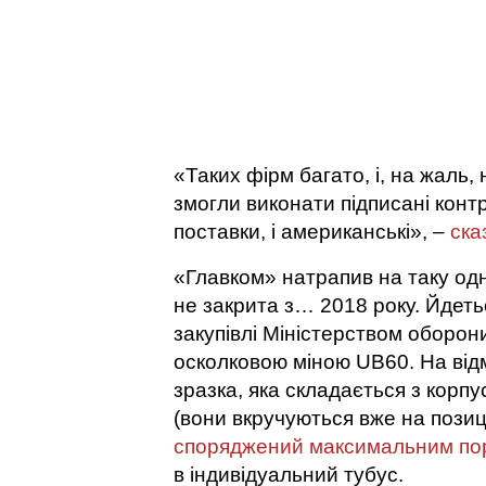
«Таких фірм багато, і, на жаль, 
змогли виконати підписані контра
поставки, і американські», –
ска
«Главком» натрапив на таку одн
не закрита з… 2018 року. Йдеть
закупівлі Міністерством оборони
осколковою міною UB60. На відм
зразка, яка складається з корп
(вони вкручуються вже на позиц
споряджений максимальним по
в індивідуальний тубус.