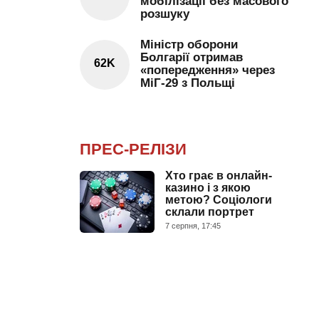
мобілізації без масового
розшуку
Міністр оборони
Болгарії отримав
62K
«попередження» через
МіГ-29 з Польщі
ПРЕС-РЕЛІЗИ
Хто грає в онлайн-
казино і з якою
метою? Соціологи
склали портрет
7 серпня, 17:45