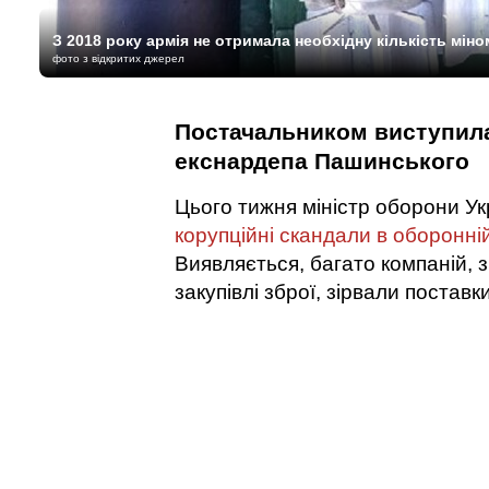
З 2018 року армія не отримала необхідну кількість міно
фото з відкритих джерел
Постачальником виступила
екснардепа Пашинського
Цього тижня міністр оборони Ук
корупційні скандали в оборонній
Виявляється, багато компаній, 
закупівлі зброї, зірвали поставки