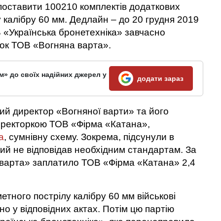
 поставити 100210 комплектів додаткових
у калібру 60 мм. Дедлайн – до 20 грудня 2019
 «Українська бронетехніка» завчасно
нок ТОВ «Вогняна варта».
м» до своїх надійних джерел у
додати зараз
ний директор «Вогняної варти» та його
иректоркою ТОВ «Фірма «Катана»,
а
, сумнівну схему. Зокрема, підсунули в
ий не відповідав необхідним стандартам. За
варта» заплатило ТОВ «Фірма «Катана» 2,4
етного пострілу калібру 60 мм військові
но у відповідних актах. Потім цю партію