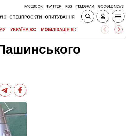
FACEBOOK
TWITTER
RSS
TELEGRAM
GOOGLE NEWS
В'Ю
СПЕЦПРОЄКТИ
ОПИТУВАННЯ
МУ
УКРАЇНА-ЄС
МОБІЛІЗАЦІЯ В УКРАЇНІ
ВІЙНА НА БЛИЗЬК
 Пашинського