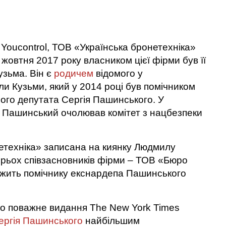
Youcontrol, ТОВ «Українська бронетехніка»
 жовтня 2017 року власником цієї фірми був її
узьма. Він є
родичем
відомого у
и Кузьми, який у 2014 році був помічником
ого депутата Сергія Пашинського. У
 Пашинський очолював комітет з нацбезпеки
нетехніка» записана на киянку Людмилу
ирьох співзасновників фірми – ТОВ «Бюро
ежить помічнику екснардепа Пашинського
го поважне видання The New York Times
ергія Пашинського
найбільшим