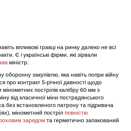
навіть впливові гравці на ринку далеко не всі
кти. Є і українські фірми, які зірвали
зав
міністр.
у оборонну закупівлю, яка навіть попри війну
ся про контракт 5-річної давності щодо
 мінометних пострілів калібру 60 мм з
іну від класичної міни пострадянського
уса без встановленого патрону та підривача
іях), мінометний постріл
повністю
роховим зарядом
та герметично запакований