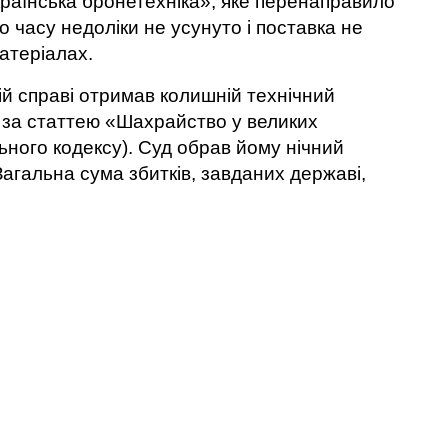
аїнська бронетехніка», яке перенаправило
о часу недоліки не усунуто і поставка не
матеріалах.
цій справі отримав колишній технічний
 за статтею «Шахрайство у великих
льного кодексу). Суд обрав йому нічний
Загальна сума збитків, завданих державі,