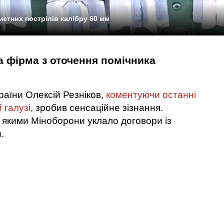
метних пострілів калібру 60 мм
 фірма з оточення помічника
раїни Олексій Резніков,
коментуючи останні
 галузі
, зробив сенсаційне зізнання.
з якими Міноборони уклало договори із
.