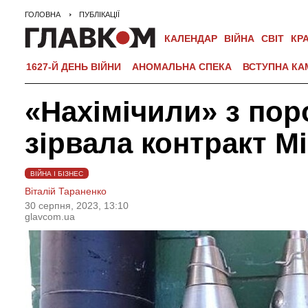
ГОЛОВНА
ПУБЛІКАЦІЇ
КАЛЕНДАР
ВІЙНА
СВІТ
КР
1627-Й ДЕНЬ ВІЙНИ
АНОМАЛЬНА СПЕКА
ВСТУПНА КА
«Нахімічили» з пор
зірвала контракт М
ВІЙНА І БІЗНЕС
Віталій Тараненко
30 серпня, 2023, 13:10
glavcom.ua