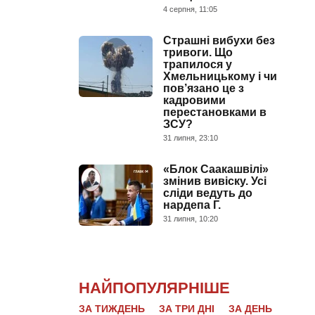
4 серпня, 11:05
Страшні вибухи без
тривоги. Що
трапилося у
Хмельницькому і чи
пов’язано це з
кадровими
перестановками в
ЗСУ?
31 липня, 23:10
«Блок Саакашвілі»
змінив вивіску. Усі
сліди ведуть до
нардепа Г.
31 липня, 10:20
НАЙПОПУЛЯРНІШЕ
ЗА ТИЖДЕНЬ
ЗА ТРИ ДНІ
ЗА ДЕНЬ