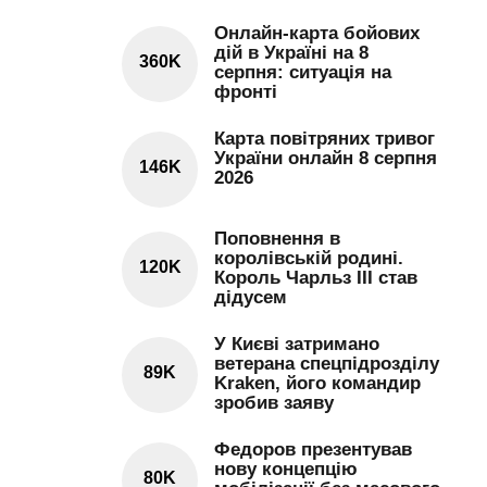
Онлайн-карта бойових
дій в Україні на 8
360K
серпня: ситуація на
фронті
Карта повітряних тривог
України онлайн 8 серпня
146K
2026
Поповнення в
королівській родині.
120K
Король Чарльз III став
дідусем
У Києві затримано
ветерана спецпідрозділу
89K
Kraken, його командир
зробив заяву
Федоров презентував
нову концепцію
80K