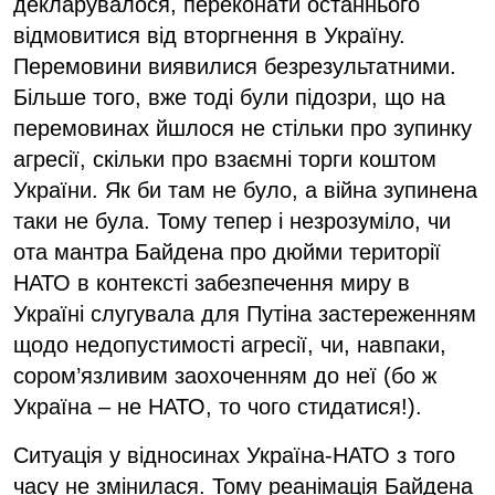
декларувалося, переконати останнього
відмовитися від вторгнення в Україну.
Перемовини виявилися безрезультатними.
Більше того, вже тоді були підозри, що на
перемовинах йшлося не стільки про зупинку
агресії, скільки про взаємні торги коштом
України. Як би там не було, а війна зупинена
таки не була. Тому тепер і незрозуміло, чи
ота мантра Байдена про дюйми території
НАТО в контексті забезпечення миру в
Україні слугувала для Путіна застереженням
щодо недопустимості агресії, чи, навпаки,
сором’язливим заохоченням до неї (бо ж
Україна – не НАТО, то чого стидатися!).
Ситуація у відносинах Україна-НАТО з того
часу не змінилася. Тому реанімація Байдена