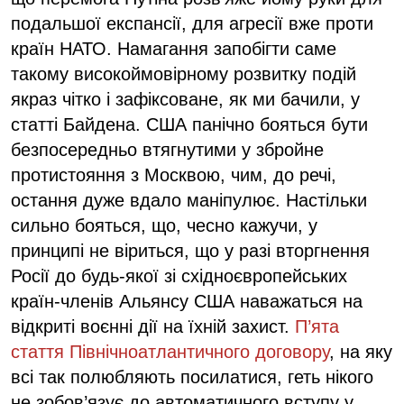
подальшої експансії, для агресії вже проти
країн НАТО. Намагання запобігти саме
такому високоймовірному розвитку подій
якраз чітко і зафіксоване, як ми бачили, у
статті Байдена. США панічно бояться бути
безпосередньо втягнутими у збройне
протистояння з Москвою, чим, до речі,
остання дуже вдало маніпулює. Настільки
сильно бояться, що, чесно кажучи, у
принципі не віриться, що у разі вторгнення
Росії до будь-якої зі східноєвропейських
країн-членів Альянсу США наважаться на
відкриті воєнні дії на їхній захист.
П’ята
стаття Північноатлантичного договору
, на яку
всі так полюбляють посилатися, геть нікого
не зобов’язує до автоматичного вступу у