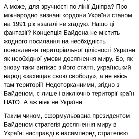
А може, для зручності по лінії Дніпра? Про
міжнародно визнані кордони України станом
на 1991 рік взагалі не згадую. Нащо ці
фантазії? Концепція Байдена не містить
жодного посилання на необхідність
поновлення територіальної цілісності України
як необхідної умови досягнення миру. Бо, як
знову-таки витікає з його статті, український
народ «захищає свою свободу», а не якісь
там території! Недоторканними, згідно з
Байденом, є лише і виключно території країн
НАТО. А аж ніяк не України.
Таким чином, сформульована президентом
Байденом стратегія досягнення миру в
Україні насправді є насамперед стратегією