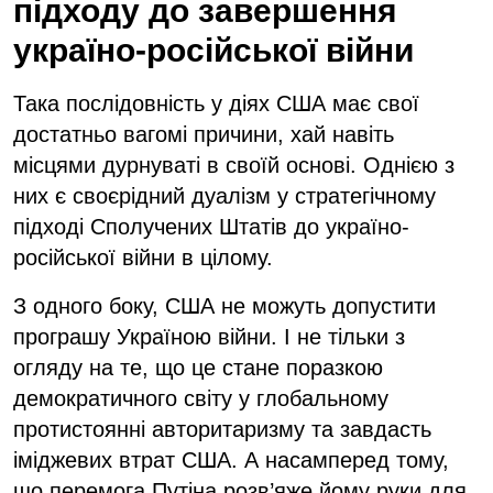
підходу до завершення
україно-російської війни
Така послідовність у діях США має свої
достатньо вагомі причини, хай навіть
місцями дурнуваті в своїй основі. Однією з
них є своєрідний дуалізм у стратегічному
підході Сполучених Штатів до україно-
російської війни в цілому.
З одного боку, США не можуть допустити
програшу Україною війни. І не тільки з
огляду на те, що це стане поразкою
демократичного світу у глобальному
протистоянні авторитаризму та завдасть
іміджевих втрат США. А насамперед тому,
що перемога Путіна розв’яже йому руки для