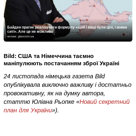
Байден прагне реалізувати формулу «щоб і вівці були цілі, і вовки
ситі». Але це не можливо
колаж: glavcom.ua
Bild: США та Німеччина таємно
маніпулюють постачанням зброї Україні
24 листопада німецька газета Bild
опублікувала виключно важливу і достатньо
провокативну, як на думку автора,
статтю Юліана Рьопке «
Новий секретний
план для України
»).