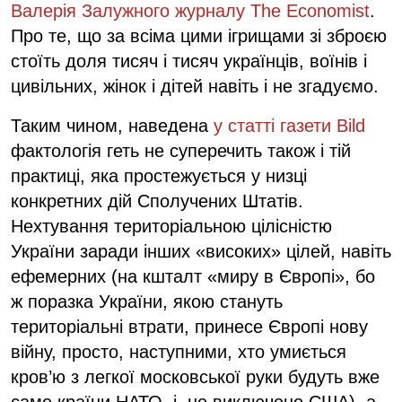
Валерія Залужного журналу The Economist
.
Про те, що за всіма цими ігрищами зі зброєю
стоїть доля тисяч і тисяч українців, воїнів і
цивільних, жінок і дітей навіть і не згадуємо.
Таким чином, наведена
у статті газети Bild
фактологія геть не суперечить також і тій
практиці, яка простежується у низці
конкретних дій Сполучених Штатів.
Нехтування територіальною цілісністю
України заради інших «високих» цілей, навіть
ефемерних (на кшталт «миру в Європі», бо
ж поразка України, якою стануть
територіальні втрати, принесе Європі нову
війну, просто, наступними, хто умиється
кров’ю з легкої московської руки будуть вже
саме країни НАТО, і, не виключено США), а