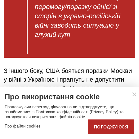
перемогу/поразку однієї зі
сторін в україно-російській
війні заводить ситуацію у
глухий кут
З іншого боку, США бояться поразки Москви
у війні з Україною і прагнуть не допустити
такого розвитку подій. На думку
Про використання cookie
американської сторони, така поразка здатна
призвести до запуску у Росії вельми
Продовжуючи перегляд glavcom.ua ви підтверджуєте, що
ознайомилися з Політикою конфіденційності (Privacy Policy) та
негативних для безпеки США,
погоджуєтеся використання файлів cookie
малопрогнозованих і некерованих
Про файли cookies
ПОГОДЖУЮСЯ
внутрішньополітичних процесів. Наприклад,