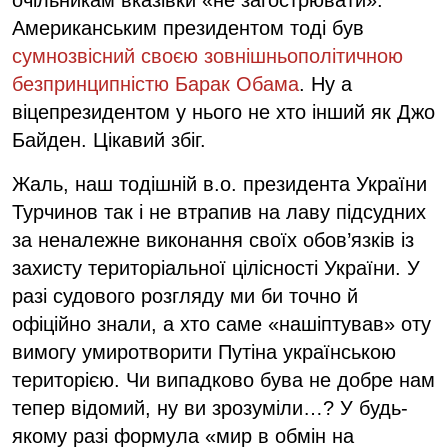
Американським президентом тоді був
сумнозвісний своєю зовнішньополітичною
безпринципністю Барак Обама
. Ну а
віцепрезидентом у нього не хто інший як Джо
Байден. Цікавий збіг.
Жаль, наш тодішній в.о. президента України
Турчинов так і не втрапив на лаву підсудних
за неналежне виконання своїх обов’язків із
захисту територіальної цілісності України. У
разі судового розгляду ми би точно й
офіційно знали, а хто саме «нашіптував» оту
вимогу умиротворити Путіна українською
територією. Чи випадково бува не добре нам
тепер відомий, ну ви зрозуміли…? У будь-
якому разі формула «мир в обмін на