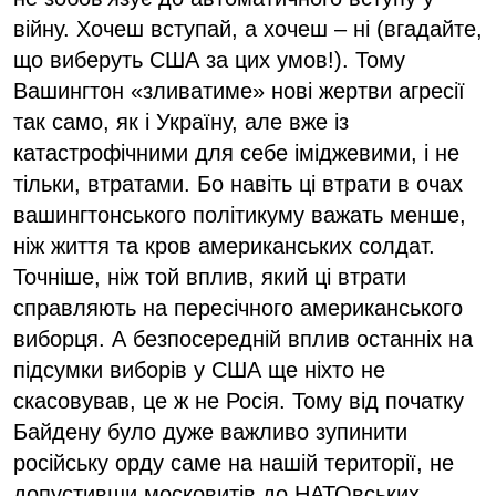
війну. Хочеш вступай, а хочеш – ні (вгадайте,
що виберуть США за цих умов!). Тому
Вашингтон «зливатиме» нові жертви агресії
так само, як і Україну, але вже із
катастрофічними для себе іміджевими, і не
тільки, втратами. Бо навіть ці втрати в очах
вашингтонського політикуму важать менше,
ніж життя та кров американських солдат.
Точніше, ніж той вплив, який ці втрати
справляють на пересічного американського
виборця. А безпосередній вплив останніх на
підсумки виборів у США ще ніхто не
скасовував, це ж не Росія. Тому від початку
Байдену було дуже важливо зупинити
російську орду саме на нашій території, не
допустивши московитів до НАТОвських