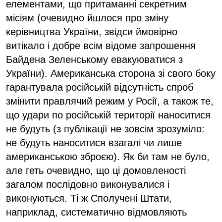
елементами, що притаманні секретним
місіям (очевидно йшлося про зміну
керівництва України, звідси ймовірно
витікало і добре всім відоме запрошення
Байдена Зеленському евакуюватися з
України). Американська сторона зі свого боку
гарантувала російській відсутність спроб
змінити правлячий режим у Росії, а також те,
що удари по російській території наноситися
не будуть (з публікації не зовсім зрозуміло:
не будуть наноситися взагалі чи лише
американською зброєю). Як би там не було,
але геть очевидно, що ці домовленості
загалом послідовно виконувалися і
виконуються. Ті ж Сполучені Штати,
наприклад, систематично відмовляють