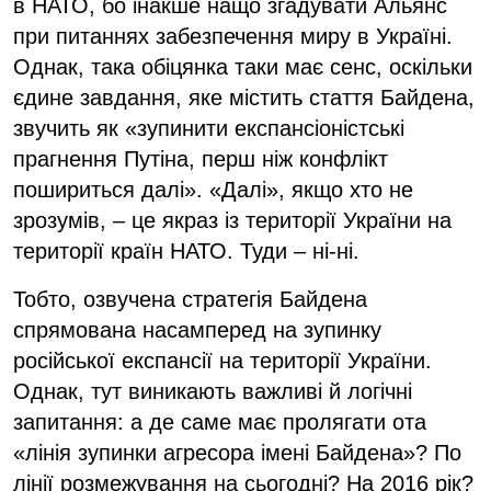
в НАТО, бо інакше нащо згадувати Альянс
при питаннях забезпечення миру в Україні.
Однак, така обіцянка таки має сенс, оскільки
єдине завдання, яке містить стаття Байдена,
звучить як «зупинити експансіоністські
прагнення Путіна, перш ніж конфлікт
пошириться далі». «Далі», якщо хто не
зрозумів, – це якраз із території України на
території країн НАТО. Туди – ні-ні.
Тобто, озвучена стратегія Байдена
спрямована насамперед на зупинку
російської експансії на території України.
Однак, тут виникають важливі й логічні
запитання: а де саме має пролягати ота
«лінія зупинки агресора імені Байдена»? По
лінії розмежування на сьогодні? На 2016 рік?