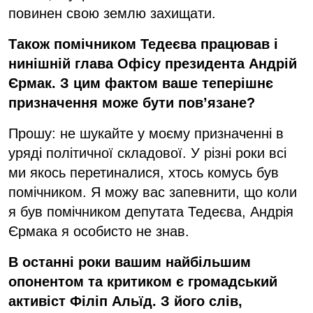
повинен свою землю захищати.
Також помічником Тедеєва працював і
нинішній глава Офісу президента Андрій
Єрмак. З цим фактом ваше теперішнє
призначення може бути пов’язане?
Прошу: не шукайте у моєму призначенні в
уряді політичної складової. У різні роки всі
ми якось перетиналися, хтось комусь був
помічником. Я можу вас запевнити, що коли
я був помічником депутата Тедеєва, Андрія
Єрмака я особисто не знав.
В останні роки вашим найбільшим
опонентом та критиком є громадський
активіст Філіп Альїд. З його слів,