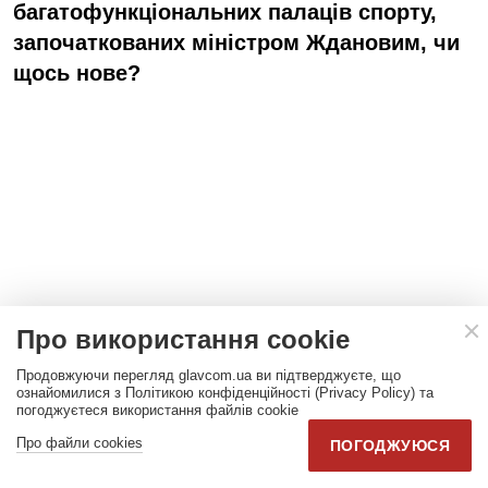
багатофункціональних палаців спорту,
започаткованих міністром Ждановим, чи
щось нове?
Про використання cookie
Продовжуючи перегляд glavcom.ua ви підтверджуєте, що
ознайомилися з Політикою конфіденційності (Privacy Policy) та
погоджуєтеся використання файлів cookie
Про файли cookies
Для початку треба провести інвентаризацію і
ПОГОДЖУЮСЯ
зрозуміти, що у нас є, що вже почали