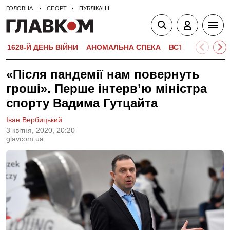
ГОЛОВНА
СПОРТ
ПУБЛІКАЦІЇ
1628-Й ДЕНЬ ВІЙНИ
АНОМАЛЬНА СПЕКА
ВСТУПНА КАМПА
«Після пандемії нам повернуть
гроші». Перше інтерв’ю міністра
спорту Вадима Гутцайта
Іван Вербицький
3 квiтня, 2020, 20:20
glavcom.ua