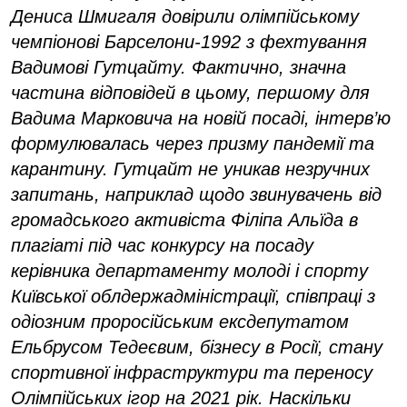
Дениса Шмигаля довірили олімпійському
чемпіонові Барселони-1992 з фехтування
Вадимові Гутцайту. Фактично, значна
частина відповідей в цьому, першому для
Вадима Марковича на новій посаді, інтерв’ю
формулювалась через призму пандемії та
карантину. Гутцайт не уникав незручних
запитань, наприклад щодо звинувачень від
громадського активіста Філіпа Альїда в
плагіаті під час конкурсу на посаду
керівника департаменту молоді і спорту
Київської облдержадміністрації, співпраці з
одіозним проросійським ексдепутатом
Ельбрусом Тедеєвим, бізнесу в Росії, стану
спортивної інфраструктури та переносу
Олімпійських ігор на 2021 рік. Наскільки