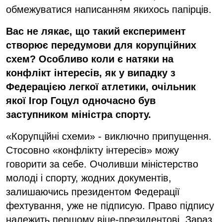
обмежуватися написанням якихось папірців.
Вас не лякає, що такий експеримент
створює передумови для корупційних
схем? Особливо коли є натяки на
конфлікт інтересів, як у випадку з
Федерацією легкої атлетики, очільник
якої Ігор Гоцул одночасно був
заступником міністра спорту.
«Корупційні схеми» - виключно припущення.
Стосовно «конфлікту інтересів» можу
говорити за себе. Очоливши міністерство
молоді і спорту, жодних документів,
залишаючись президентом Федерації
фехтування, уже не підписую. Право підпису
належить першому віце-президентові. Зараз