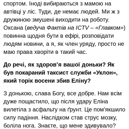
спортом. Іноді вибираються з мамою на
автівці у ліс. Туди, де немає людей. Ми ж з
дружиною змушені виходити на роботу.
Оксана (
ведуча Фактів
на
ICTV
– «Главком»
)
повинна щодня бути в ефірі, розповідати
людям новини, а я, як член уряду, просто не
маю права хворіти в такий час.
До речі, як здоров’я вашої доньки? Як
був покараний таксист служби «Уклон»,
який торік восени збив Еліну?
З донькою, слава Богу, все добре. Нам всім
дуже пощастило, що після удару Еліна
вилетіла з асфальту на ґрунт. Це пом’якшило
силу падіння. Наслідком став струс мозку,
боліла нога. Знаєте, що мене здивувало?