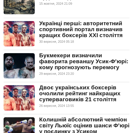
15 жовтня, 2024 21:09
Українці перші: авторитетний
спортивний портал визначив
кращих боксерів XXI століття
30 вересня, 2024 05:18
Букмекери визначили
фаворита реваншу Усик-Ф'юрі:
кому прогнозують перемогу
29 вересня, 2024 23:20
Двоє українських боксерів
очолили рейтинг найкращих
суперваговиків 21 століття
26 вересня, 2024 13:55
Колишній абсолютний чемпіон
світу Льюїс оцінив шанси Ф'юрі
у поєдинку з Усиком