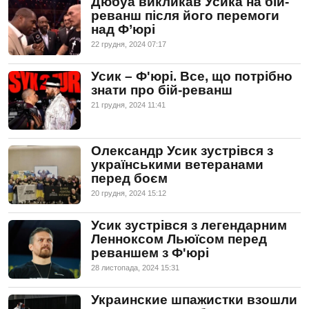
Дюбуа викликав Усика на бій-
реванш після його перемоги
над Ф’юрі
22 грудня, 2024 07:17
Усик – Ф'юрі. Все, що потрібно
знати про бій-реванш
21 грудня, 2024 11:41
Олександр Усик зустрівся з
українськими ветеранами
перед боєм
20 грудня, 2024 15:12
Усик зустрівся з легендарним
Ленноксом Льюїсом перед
реваншем з Ф'юрі
28 листопада, 2024 15:31
Украинские шпажистки взошли