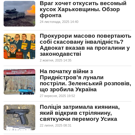
Враг хочет откусить весомый
кусок Харьковщины. Обзор
фронта
24 листопада, 2025 14:40
Прокурори масово повертають
собі скасовану інвалідність?
Адвокат вказав на прогалини у
законодавстві
2 жовтня, 2025 14:35
На початку війни з
Придністров’я лунали
постріли. Зеленський розповів,
що зробила Україна
27 вересня, 2025 19:52
Поліція затримала киянина,
який відкрив стрілянину,
святкуючи перемогу Усика
22 липня, 2025 08:31