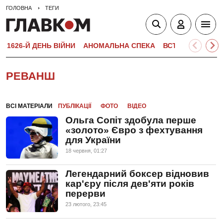
ГОЛОВНА
ТЕГИ
1626-Й ДЕНЬ ВІЙНИ
АНОМАЛЬНА СПЕКА
ВСТУПНА КАМПА
РЕВАНШ
ВСІ МАТЕРІАЛИ
ПУБЛІКАЦІЇ
ФОТО
ВІДЕО
Ольга Сопіт здобула перше
«золото» Євро з фехтування
для України
18 червня, 01:27
Легендарний боксер відновив
кар'єру після дев'яти років
перерви
23 лютого, 23:45