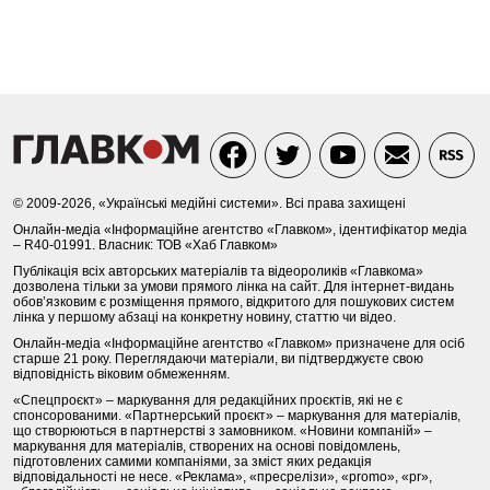
© 2009-2026, «Українські медійні системи». Всі права захищені
Онлайн-медіа «Інформаційне агентство «Главком», ідентифікатор медіа
– R40-01991. Власник: ТОВ «Хаб Главком»
Публікація всіх авторських матеріалів та відеороликів «Главкома»
дозволена тільки за умови прямого лінка на сайт. Для інтернет-видань
обов’язковим є розміщення прямого, відкритого для пошукових систем
лінка у першому абзаці на конкретну новину, статтю чи відео.
Онлайн-медіа «Інформаційне агентство «Главком» призначене для осіб
старше 21 року. Переглядаючи матеріали, ви підтверджуєте свою
відповідність віковим обмеженням.
«Спецпроєкт» – маркування для редакційних проєктів, які не є
спонсорованими. «Партнерський проєкт» – маркування для матеріалів,
що створюються в партнерстві з замовником. «Новини компаній» –
маркування для матеріалів, створених на основі повідомлень,
підготовлених самими компаніями, за зміст яких редакція
відповідальності не несе. «Реклама», «пресрелізи», «promo», «pr»,