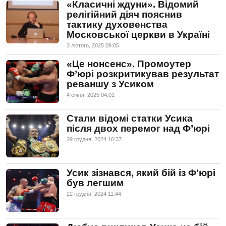
«Класичні ждуни». Відомий
релігійний діяч пояснив
тактику духовенства
Московської церкви в Україні
3 лютого, 2025 09:05
«Це нонсенс». Промоутер
Ф’юрі розкритикував результат
реваншу з Усиком
4 сiчня, 2025 04:01
Стали відомі статки Усика
після двох перемог над Ф’юрі
29 грудня, 2024 16:37
Усик зізнався, який бій із Ф'юрі
був легшим
22 грудня, 2024 11:44