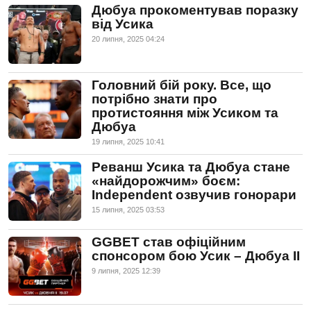
Дюбуа прокоментував поразку
від Усика
20 липня, 2025 04:24
Головний бій року. Все, що
потрібно знати про
протистояння між Усиком та
Дюбуа
19 липня, 2025 10:41
Реванш Усика та Дюбуа стане
«найдорожчим» боєм:
Independent озвучив гонорари
15 липня, 2025 03:53
GGBET став офіційним
cпонсором бою Усик – Дюбуа ІІ
9 липня, 2025 12:39