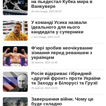
на пьедестал Кубка мира в
Ванкувере
26 листопада, 2024 09:40
У команді Усика назвали
ідеального для нього
кандидата у суперники
1 листопада, 2024 14:47
Ф'юрі зробив неочікуванне
зізнання перед реваншем з
українцем
30 жовтня, 2024 15:45
Росія відкриває гібридний
«другий фронт» проти України
та Заходу в Білорусі та Грузії
29 жовтня, 2024 16:30
Завершення війни. Чому це
буде складно