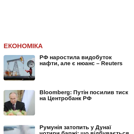
ЕКОНОМІКА
РФ наростила видобуток
нафти, але є нюанс – Reuters
Bloomberg: Путін посилив тиск
на Центробанк РФ
Румунія затопить у Дунаї
чотири баржі: що відбувається