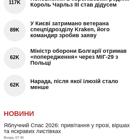
117K
Король Чарльз III став дідусем
У Києві затримано ветерана
спецпідрозділу Kraken, його
89K
командир зробив заяву
Міністр оборони Болгарії отримав
«попередження» через МіГ-29 з
62K
Польщі
Нарада, після якої ілюзій стало
62K
менше
НОВИНИ
Яблучний Спас 2026: привітання у прозі, віршах
та яскравих листівках
Вчора, 07:45