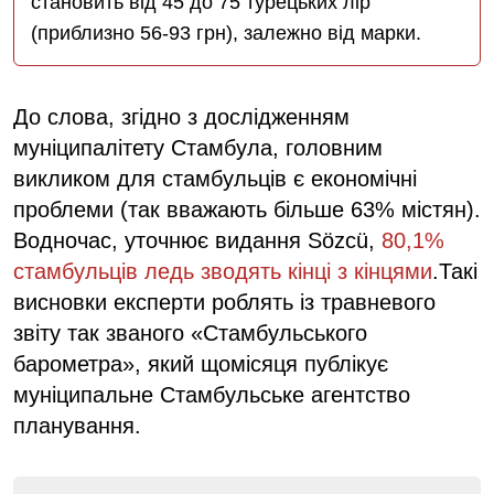
становить від 45 до 75 турецьких лір
(приблизно 56-93 грн), залежно від марки.
До слова, згідно з дослідженням
муніципалітету Стамбула, головним
викликом для стамбульців є економічні
проблеми (так вважають більше 63% містян).
Водночас, уточнює видання Sözcü,
80,1%
стамбульців ледь зводять кінці з кінцями
.Такі
висновки експерти роблять із травневого
звіту так званого «Стамбульського
барометра», який щомісяця публікує
муніципальне Стамбульське агентство
планування.