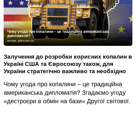
Чому угода про копалини – це традиційна американська
дипломатія?
колаж: glavcom.ua
Залучення до розробки корисних копалин в
Україні США та Євросоюзу також, для
України стратегічно важливо та необхідно
Чому угода про копалини – це традиційна
американська дипломатія? Згадаємо угоду
«дестроєри в обмін на бази» Другої світової.