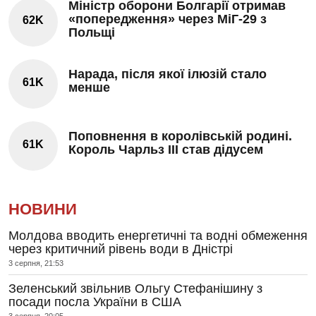
Міністр оборони Болгарії отримав
«попередження» через МіГ-29 з
62K
Польщі
Нарада, після якої ілюзій стало
61K
менше
Поповнення в королівській родині.
61K
Король Чарльз III став дідусем
НОВИНИ
Молдова вводить енергетичні та водні обмеження
через критичний рівень води в Дністрі
3 серпня, 21:53
Зеленський звільнив Ольгу Стефанішину з
посади посла України в США
3 серпня, 20:05