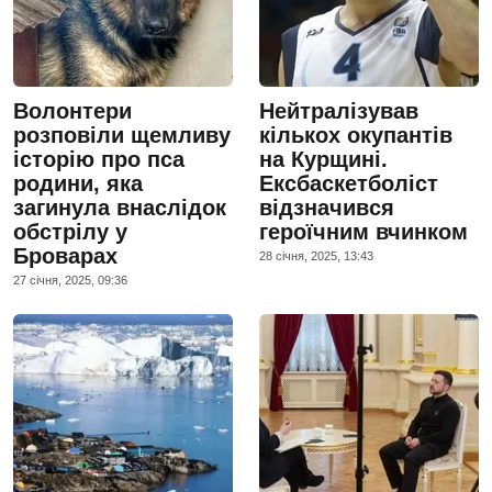
Волонтери
Нейтралізував
розповіли щемливу
кількох окупантів
історію про пса
на Курщині.
родини, яка
Ексбаскетболіст
загинула внаслідок
відзначився
обстрілу у
героїчним вчинком
Броварах
28 сiчня, 2025, 13:43
27 сiчня, 2025, 09:36