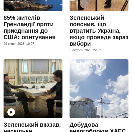
85% жителів
Зеленський
Гренландії проти
пояснив, що
приєднання до
втратить Україна,
США: опитування
якщо проведе зараз
вибори
29 сiчня, 2025, 10:07
9 лютого, 2025, 22:02
Зеленський вказав,
Добудова
наскільки
енергоблоків ХАЕС.