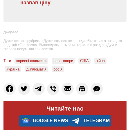
назвав ціну
Джерело
Думки авторів рубрики «Думки вголос» не завжди збігаються з позицією
редакції «Главкома». Відповідальність за матеріали в розділі «Думки
вголос» несуть автори текстів
Теги:
корисні копалини
переговори
США
війна
Україна
дипломатія
росія
0
Читайте нас
GOOGLE NEWS
TELEGRAM