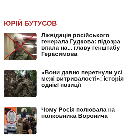
ЮРІЙ БУТУСОВ
Ліквідація російського
генерала Гудкова: підозра
впала на... главу генштабу
Герасимова
«Вони давно перетнули усі
межі витривалості»: історія
однієї позиції
Чому Росія полювала на
полковника Воронича