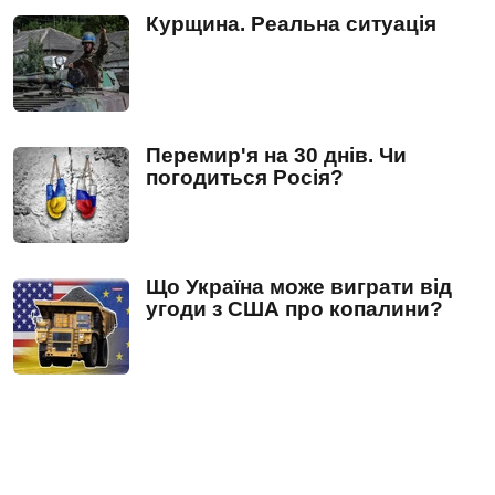
Курщина. Реальна ситуація
Перемир'я на 30 днів. Чи
погодиться Росія?
Що Україна може виграти від
угоди з США про копалини?