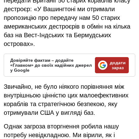
передати Британії 50 старих кораблів класу
дестроєр: «У Вашингтоні ми отримали
пропозицію про передачу нам 50 старих
американських дестроєрів в обмін на кілька
баз на Вест-Індських та Бермудських
островах».
Довіряйте фактам – додайте
додати
«Главком» до своїх надійних джерел
зараз
у Google
Звичайно, не було ніякого порівняння між
внутрішньою цінністю цих малоефективних
кораблів та стратегічною безпекою, яку
отримували США у вигляді баз.
Однак загроза вторгнення робила нашу
потребу невідкладною. Ми вірили, як і