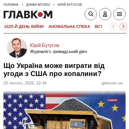
ГОЛОВНА
ДУМКИ ВГОЛОС
ЮРІЙ БУТУСОВ
1625-Й ДЕНЬ ВІЙНИ
АНОМАЛЬНА СПЕКА
ВСТУПНА КАМПА
Юрій Бутусов
Журналіст, громадський діяч
Що Україна може виграти від
угоди з США про копалини?
25 лютого, 2025, 12:44
glavcom.ua