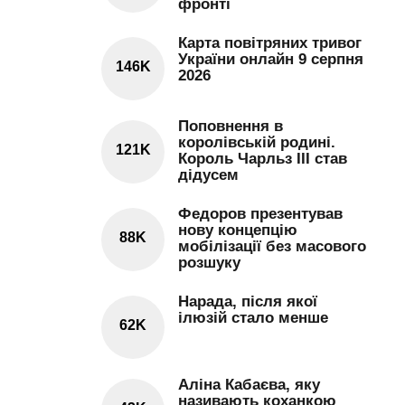
фронті
Карта повітряних тривог
України онлайн 9 серпня
146K
2026
Поповнення в
королівській родині.
121K
Король Чарльз III став
дідусем
Федоров презентував
нову концепцію
88K
мобілізації без масового
розшуку
Нарада, після якої
ілюзій стало менше
62K
Аліна Кабаєва, яку
називають коханкою