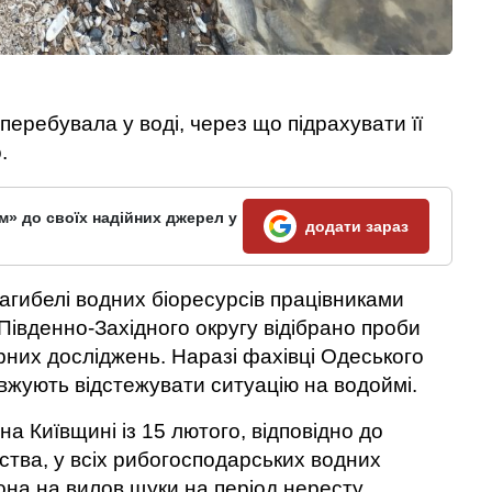
 перебувала у воді, через що підрахувати її
.
м» до своїх надійних джерел у
додати зараз
агибелі водних біоресурсів працівниками
 Південно-Західного округу відібрано проби
них досліджень. Наразі фахівці Одеського
жують відстежувати ситуацію на водоймі.
 на Київщині із 15 лютого, відповідно до
тва, у всіх рибогосподарських водних
на на вилов щуки на період нересту.