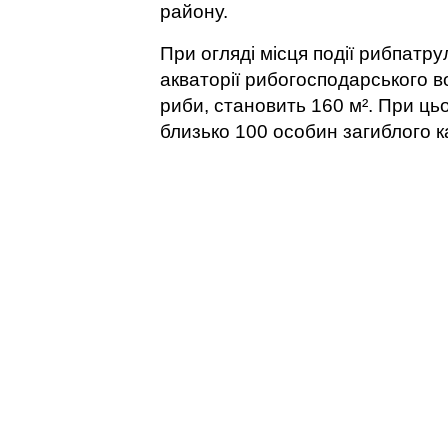
району.
При огляді місця події рибпат
акваторії рибогосподарського в
риби, становить 160 м². При цьо
близько 100 особин загиблого к