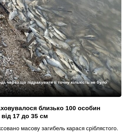
і, через що підрахувати її точну кількість не було
раховувалося близько 100 особин
від 17 до 35 см
совано масову загибель карася сріблястого.