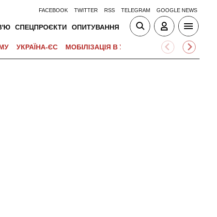
FACEBOOK
TWITTER
RSS
TELEGRAM
GOOGLE NEWS
В'Ю
СПЕЦПРОЄКТИ
ОПИТУВАННЯ
МУ
УКРАЇНА-ЄС
МОБІЛІЗАЦІЯ В УКРАЇНІ
ВІЙНА НА БЛИЗЬК