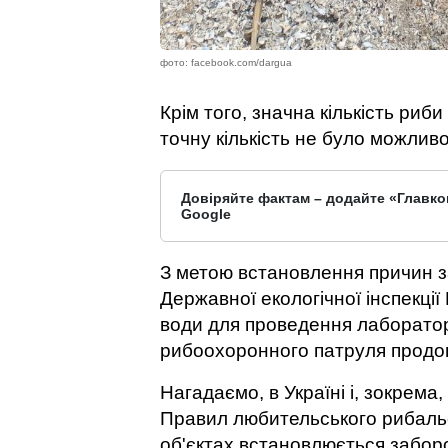
фото: facebook.com/dargua
Крім того, значна кількість риби
точну кількість не було можливо
Довіряйте фактам – додайте «Главко
Google
З метою встановлення причин з
Державної екологічної інспекції
води для проведення лаборатор
рибоохоронного патруля продов
Нагадаємо, в Україні і, зокрема,
Правил любительського рибальс
об'єктах встановлюється заборо