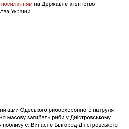
з
посиланням
на Державне агентство
тва України.
івниками Одеського рибоохоронного патруля
о масову загибель риби у Дністровському
я поблизу с. Випасне Білгород-Дністровського