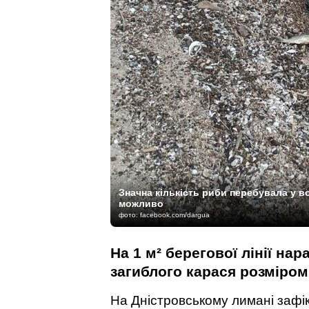
Значна кількість риби перебувала у вод
можливо
фото: facebook.com/dargua
На 1 м² берегової лінії на
загиблого карася розміром 
На Дністровському лимані зафік