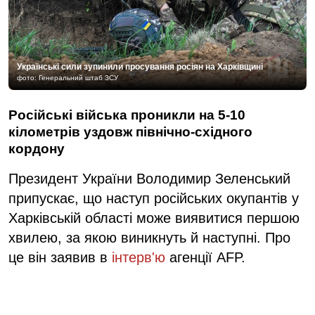
Українські сили зупинили просування росіян на Харківщині
фото: Генеральний штаб ЗСУ
Російські війська проникли на 5-10
кілометрів уздовж північно-східного
кордону
Президент України Володимир Зеленський
припускає, що наступ російських окупантів у
Харківській області може виявитися першою
хвилею, за якою виникнуть й наступні. Про
це він заявив в
інтерв'ю
агенції AFP.