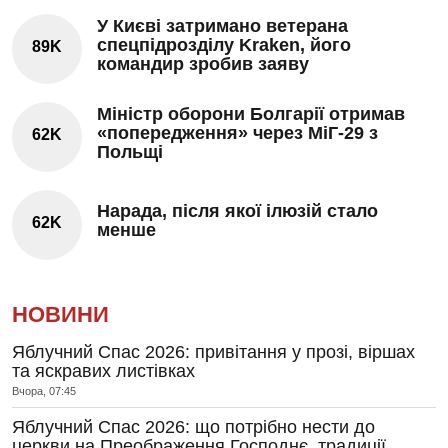
У Києві затримано ветерана
спецпідрозділу Kraken, його
89K
командир зробив заяву
Міністр оборони Болгарії отримав
«попередження» через МіГ-29 з
62K
Польщі
Нарада, після якої ілюзій стало
62K
менше
НОВИНИ
Яблучний Спас 2026: привітання у прозі, віршах
та яскравих листівках
Вчора, 07:45
Яблучний Спас 2026: що потрібно нести до
церкви на Преображення Господнє, традиції,