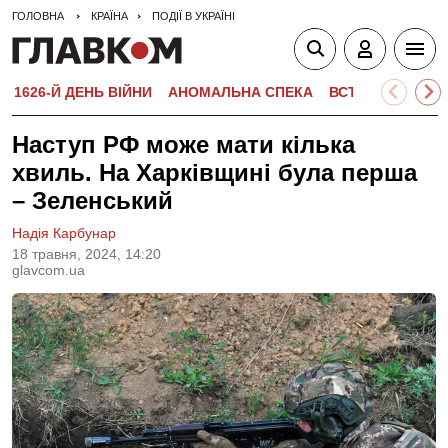
ГОЛОВНА
КРАЇНА
ПОДІЇ В УКРАЇНІ
1626-Й ДЕНЬ ВІЙНИ
АНОМАЛЬНА СПЕКА
ВСТУПНА КАМПА
Наступ РФ може мати кілька
хвиль. На Харківщині була перша
– Зеленський
Надія Карбунар
18 травня, 2024, 14:20
glavcom.ua