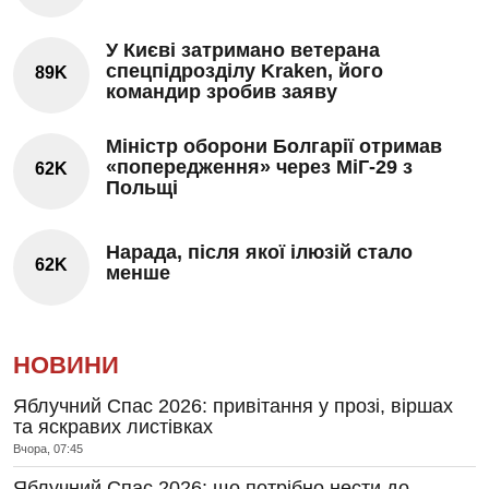
У Києві затримано ветерана
спецпідрозділу Kraken, його
89K
командир зробив заяву
Міністр оборони Болгарії отримав
«попередження» через МіГ-29 з
62K
Польщі
Нарада, після якої ілюзій стало
62K
менше
НОВИНИ
Яблучний Спас 2026: привітання у прозі, віршах
та яскравих листівках
Вчора, 07:45
Яблучний Спас 2026: що потрібно нести до