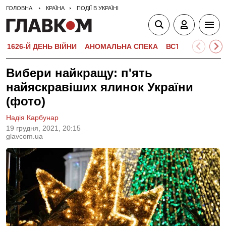
ГОЛОВНА
КРАЇНА
ПОДІЇ В УКРАЇНІ
1626-Й ДЕНЬ ВІЙНИ
АНОМАЛЬНА СПЕКА
ВСТУПНА КАМПА
Вибери найкращу: п'ять
найяскравіших ялинок України
(фото)
Надія Карбунар
19 грудня, 2021, 20:15
glavcom.ua