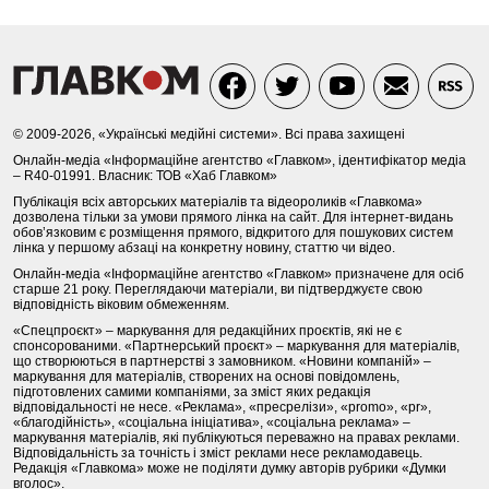
© 2009-2026, «Українські медійні системи». Всі права захищені
Онлайн-медіа «Інформаційне агентство «Главком», ідентифікатор медіа
– R40-01991. Власник: ТОВ «Хаб Главком»
Публікація всіх авторських матеріалів та відеороликів «Главкома»
дозволена тільки за умови прямого лінка на сайт. Для інтернет-видань
обов’язковим є розміщення прямого, відкритого для пошукових систем
лінка у першому абзаці на конкретну новину, статтю чи відео.
Онлайн-медіа «Інформаційне агентство «Главком» призначене для осіб
старше 21 року. Переглядаючи матеріали, ви підтверджуєте свою
відповідність віковим обмеженням.
«Спецпроєкт» – маркування для редакційних проєктів, які не є
спонсорованими. «Партнерський проєкт» – маркування для матеріалів,
що створюються в партнерстві з замовником. «Новини компаній» –
маркування для матеріалів, створених на основі повідомлень,
підготовлених самими компаніями, за зміст яких редакція
відповідальності не несе. «Реклама», «пресрелізи», «promo», «pr»,
«благодійність», «соціальна ініціатива», «соціальна реклама» –
маркування матеріалів, які публікуються переважно на правах реклами.
Відповідальність за точність і зміст реклами несе рекламодавець.
Редакція «Главкома» може не поділяти думку авторів рубрики «Думки
вголос».