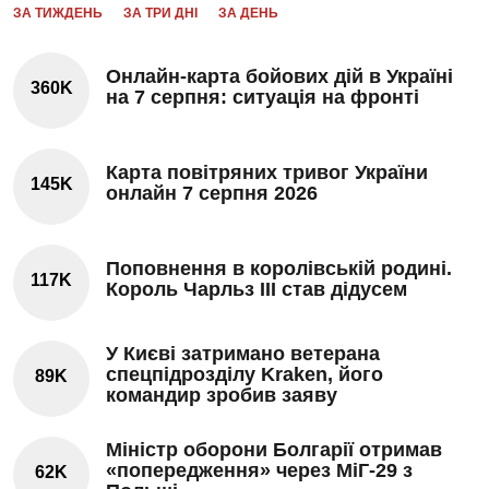
ЗА ТИЖДЕНЬ
ЗА ТРИ ДНІ
ЗА ДЕНЬ
Онлайн-карта бойових дій в Україні
360K
на 7 серпня: ситуація на фронті
Карта повітряних тривог України
145K
онлайн 7 серпня 2026
Поповнення в королівській родині.
117K
Король Чарльз III став дідусем
У Києві затримано ветерана
спецпідрозділу Kraken, його
89K
командир зробив заяву
Міністр оборони Болгарії отримав
«попередження» через МіГ-29 з
62K