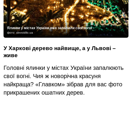
Ялинки у містах України вже запалили свої вогні
фото: slovoidilo.ua
У Харкові дерево найвище, а у Львові –
живе
Головні ялинки у містах України запалюють
свої вогні. Чия ж новорічна красуня
найкраща? «Главком» зібрав для вас фото
прикрашених ошатних дерев.