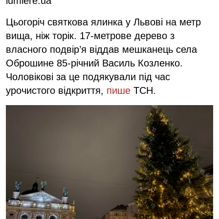
lumiere.ua
Цьогоріч святкова ялинка у Львові на метр
вища, ніж торік. 17-метрове дерево з
власного подвір’я віддав мешканець села
Оброшине 85-річний Василь Козленко.
Чоловікові за це подякували під час
урочистого відкриття,
пише
ТСН.