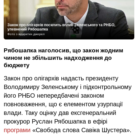
Закон про олігархів посилить вплив Зеленського та РНБО,
упевнений Рябошапка
Фото з відкритих джерел
Рябошапка наголосив, що закон жодним
чином не збільшить надходження до
бюджету
Закон про олігархів надасть президенту
Володимиру Зеленському і підконтрольному
його РНБО непередбачені законом
повноваження, що є елементом узурпації
влади. Таку оцінку дав ексгенеральний
прокурор Руслан Рябошапка в ефірі
програми
«Свобода слова Савіка Шустера».