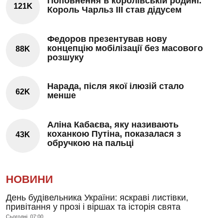
Поповнення в королівській родині.
121K
Король Чарльз III став дідусем
Федоров презентував нову
концепцію мобілізації без масового
88K
розшуку
Нарада, після якої ілюзій стало
62K
менше
Аліна Кабаєва, яку називають
коханкою Путіна, показалася з
43K
обручкою на пальці
НОВИНИ
День будівельника України: яскраві листівки,
привітання у прозі і віршах та історія свята
Сьогодні, 07:00