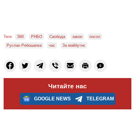
Теги:
ЗМІ
РНБО
Свобода
закон
посол
Руслан Рябошапка
час
За майбутнє
0
Читайте нас
GOOGLE NEWS
TELEGRAM