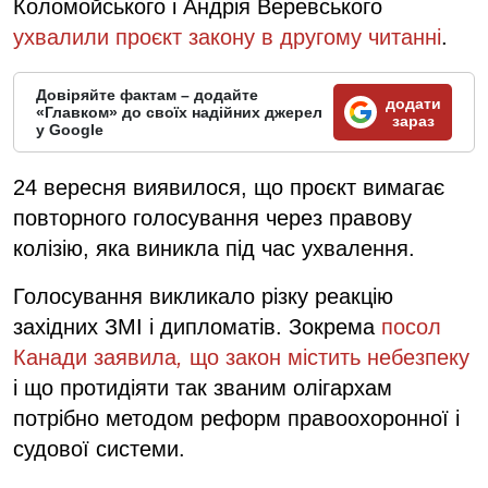
Коломойського і Андрія Веревського
ухвалили проєкт закону в другому читанні
.
Довіряйте фактам – додайте
додати
«Главком» до своїх надійних джерел
зараз
у Google
24 вересня виявилося, що проєкт вимагає
повторного голосування через правову
колізію, яка виникла під час ухвалення.
Голосування викликало різку реакцію
західних ЗМІ і дипломатів. Зокрема
посол
Канади заявила
,
що закон містить небезпеку
і що протидіяти так званим олігархам
потрібно методом реформ правоохоронної і
судової системи.