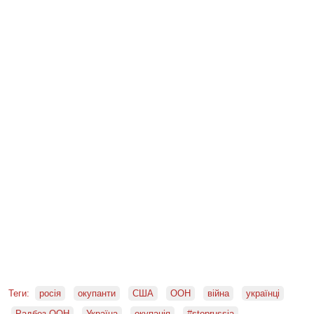
Теги:
росія
окупанти
США
ООН
війна
українці
Радбез ООН
Україна
окупація
#stoprussia