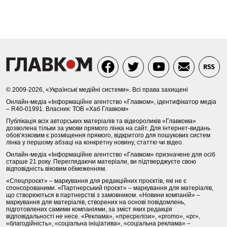
© 2009-2026, «Українські медійні системи». Всі права захищені
Онлайн-медіа «Інформаційне агентство «Главком», ідентифікатор медіа
– R40-01991. Власник: ТОВ «Хаб Главком»
Публікація всіх авторських матеріалів та відеороликів «Главкома»
дозволена тільки за умови прямого лінка на сайт. Для інтернет-видань
обов’язковим є розміщення прямого, відкритого для пошукових систем
лінка у першому абзаці на конкретну новину, статтю чи відео.
Онлайн-медіа «Інформаційне агентство «Главком» призначене для осіб
старше 21 року. Переглядаючи матеріали, ви підтверджуєте свою
відповідність віковим обмеженням.
«Спецпроєкт» – маркування для редакційних проєктів, які не є
спонсорованими. «Партнерський проєкт» – маркування для матеріалів,
що створюються в партнерстві з замовником. «Новини компаній» –
маркування для матеріалів, створених на основі повідомлень,
підготовлених самими компаніями, за зміст яких редакція
відповідальності не несе. «Реклама», «пресрелізи», «promo», «pr»,
«благодійність», «соціальна ініціатива», «соціальна реклама» –