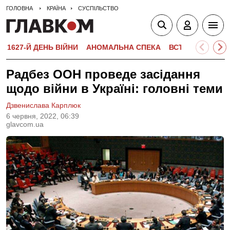
ГОЛОВНА
КРАЇНА
СУСПІЛЬСТВО
1627-Й ДЕНЬ ВІЙНИ
АНОМАЛЬНА СПЕКА
ВСТУПНА КАМПА
Радбез ООН проведе засідання
щодо війни в Україні: головні теми
Дзвенислава Карплюк
6 червня, 2022, 06:39
glavcom.ua