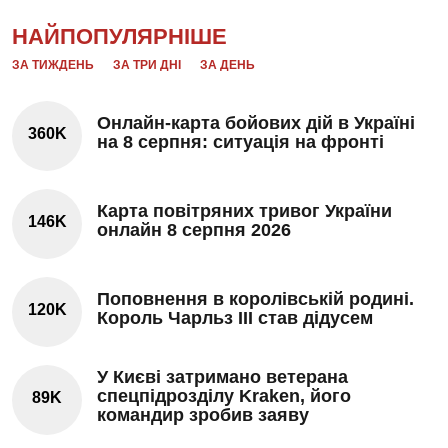
НАЙПОПУЛЯРНІШЕ
ЗА ТИЖДЕНЬ
ЗА ТРИ ДНІ
ЗА ДЕНЬ
Онлайн-карта бойових дій в Україні
360K
на 8 серпня: ситуація на фронті
Карта повітряних тривог України
146K
онлайн 8 серпня 2026
Поповнення в королівській родині.
120K
Король Чарльз III став дідусем
У Києві затримано ветерана
спецпідрозділу Kraken, його
89K
командир зробив заяву