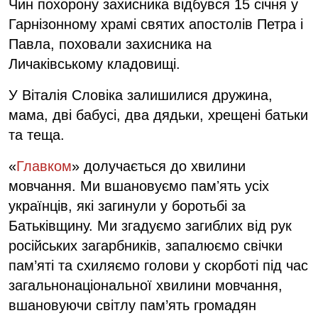
Чин похорону захисника відбувся 15 січня у
Гарнізонному храмі святих апостолів Петра і
Павла, поховали захисника на
Личаківському кладовищі.
У Віталія Словіка залишилися дружина,
мама, дві бабусі, два дядьки, хрещені батьки
та теща.
«
Главком
» долучається до хвилини
мовчання. Ми вшановуємо памʼять усіх
українців, які загинули у боротьбі за
Батьківщину. Ми згадуємо загиблих від рук
російських загарбників, запалюємо свічки
пам’яті та схиляємо голови у скорботі під час
загальнонаціональної хвилини мовчання,
вшановуючи світлу пам’ять громадян