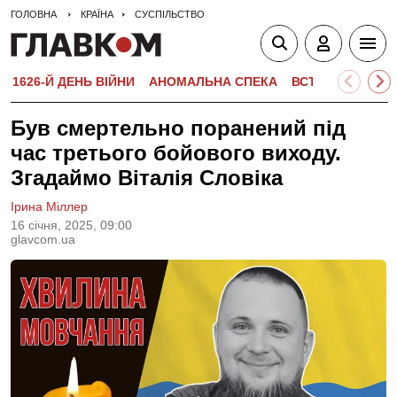
ГОЛОВНА
КРАЇНА
СУСПІЛЬСТВО
1626-Й ДЕНЬ ВІЙНИ
АНОМАЛЬНА СПЕКА
ВСТУПНА КАМПА
Був смертельно поранений під
час третього бойового виходу.
Згадаймо Віталія Словіка
Ірина Міллер
16 сiчня, 2025, 09:00
glavcom.ua