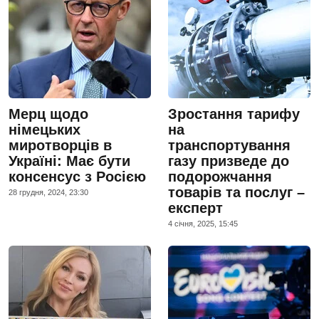
Мерц щодо
Зростання тарифу
німецьких
на
миротворців в
транспортування
Україні: Має бути
газу призведе до
консенсус з Росією
подорожчання
товарів та послуг –
28 грудня, 2024, 23:30
експерт
4 сiчня, 2025, 15:45