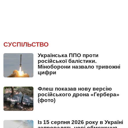
СУСПІЛЬСТВО
Українська ППО проти
російської балістики.
Міноборони назвало тривожні
цифри
Флеш показав нову версію
російського дрона «Гербера»
(фото)
Із 15 серпня 2026 року в Україні
запровадять нові обмеження