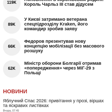
119K
Король Чарльз III став дідусем
У Києві затримано ветерана
спецпідрозділу Kraken, його
89K
командир зробив заяву
Федоров презентував нову
концепцію мобілізації без масового
66K
розшуку
Міністр оборони Болгарії отримав
«попередження» через МіГ-29 з
62K
Польщі
НОВИНИ
Яблучний Спас 2026: привітання у прозі, віршах
та яскравих листівках
Вчора, 07:45