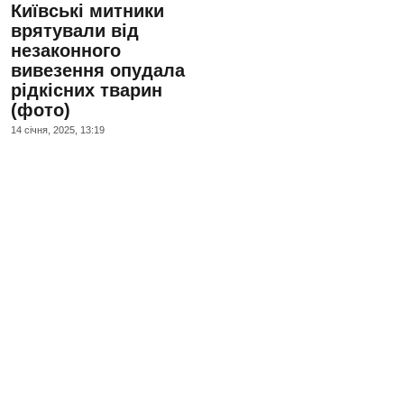
Київські митники
врятували від
незаконного
вивезення опудала
рідкісних тварин
(фото)
14 сiчня, 2025, 13:19