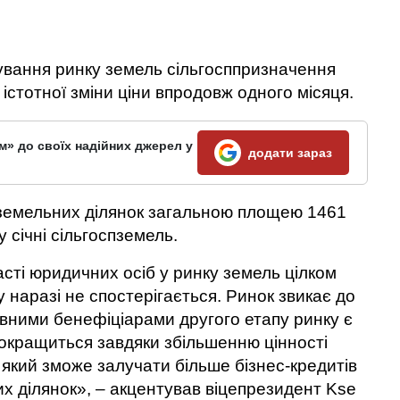
ування ринку земель сільгосппризначення
 істотної зміни ціни впродовж одного місяця.
м» до своїх надійних джерел у
додати зараз
земельних ділянок загальною площею 1461
у січні сільгоспземель.
сті юридичних осіб у ринку земель цілком
 наразі не спостерігається. Ринок звикає до
вними бенефіціарами другого етапу ринку є
окращиться завдяки збільшенню цінності
, який зможе залучати більше бізнес-кредитів
х ділянок», – акцентував віцепрезидент Kse