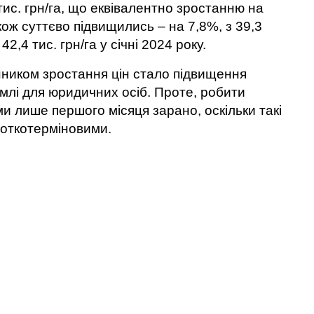
9 тис. грн/га, що еквівалентно зростанню на
кож суттєво підвищились – на 7,8%, з 39,3
42,4 тис. грн/га у січні 2024 року.
ником зростання цін стало підвищення
емлі для юридичних осіб. Проте, робити
ми лише першого місяця зарано, оскільки такі
роткотерміновими.