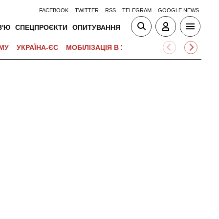
FACEBOOK
TWITTER
RSS
TELEGRAM
GOOGLE NEWS
В'Ю
СПЕЦПРОЄКТИ
ОПИТУВАННЯ
МУ
УКРАЇНА-ЄС
МОБІЛІЗАЦІЯ В УКРАЇНІ
ВІЙНА НА БЛИЗЬК