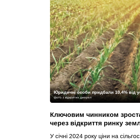
Юридичні особи придбали 10,4% від ус
фото з відкритих джерел
Ключовим чинником зроста
через відкриття ринку зем
У січні 2024 року ціни на сільго