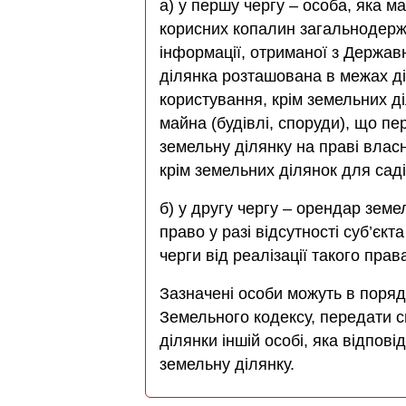
а) у першу чергу – особа, яка 
корисних копалин загальнодерж
інформації, отриманої з Держав
ділянка розташована в межах діл
користування, крім земельних д
майна (будівлі, споруди), що пе
земельну ділянку на праві власн
крім земельних ділянок для сад
б) у другу чергу – орендар земе
право у разі відсутності суб’єкт
черги від реалізації такого прав
Зазначені особи можуть в поряд
Земельного кодексу, передати с
ділянки іншій особі, яка відпов
земельну ділянку.