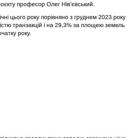
проєкту професор Олег Нів’євський.
ічні цього року порівняно з груднем 2023 року
кістю транзакцій і на 29,3% за площею земель
очатку року.