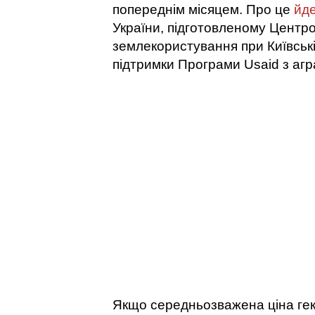
попереднім місяцем. Про це
йд
України, підготовленому Центр
землекористування при Київські
підтримки Програми Usaid з агра
Якщо середньозважена ціна гект