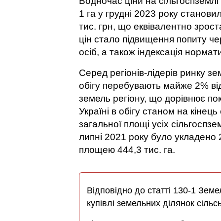
Водночас ціни на сільгоспземлі
1 га у грудні 2023 року становил
тис. грн, що еквівалентно зро
цін стало підвищення попиту че
осіб, а також індексація нормати
Серед регіонів-лідерів ринку зе
обігу перебувають майже 2% від
земель регіону, що дорівнює по
Україні в обігу станом на кінец
загальної площі усіх сільгоспзе
липні 2021 року було укладено 
площею 444,3 тис. га.
Відповідно до статті 130-1 Зем
купівлі земельних ділянок сіль