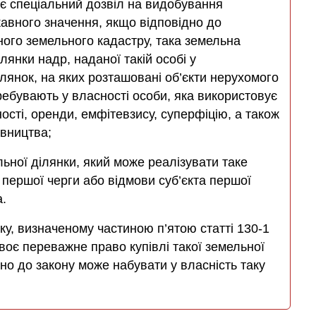
має спеціальний дозвіл на видобування
авного значення, якщо відповідно до
ного земельного кадастру, така земельна
янки надр, наданої такій особі у
ілянок, на яких розташовані об’єкти нерухомого
ребувають у власності особи, яка використовує
ості, оренди, емфітевзису, суперфіцію, а також
івництва;
льної ділянки, який може реалізувати таке
а першої черги або відмови суб’єкта першої
а.
ку, визначеному частиною п’ятою статті 130-1
воє переважне право купівлі такої земельної
ідно до закону може набувати у власність таку