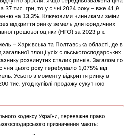
 відчутно зросли: якщо середньозважена ціна
а 37 тис. грн, то у січні 2024 року – вже 41,9
станню на 13,3%. Ключовими чинниками зміни
рез відкриття ринку земель для юридичних
вної грошової оцінки (НГО) за 2023 рік.
мель – Харківська та Полтавська області, де в
 загальної площі усіх сільськогосподарських
казнику розвинутих сталих ринків. Загалом по
ь січня цього року перебувало 1,075% від
мель. Усього з моменту відкриття ринку в
200 тис. угод купівлі-продажу сукупною
ельного кодексу України, переважне право
ськогосподарського призначення мають: