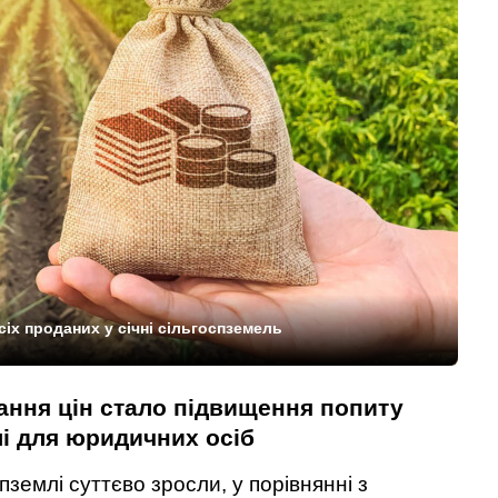
іх проданих у січні сільгоспземель
ння цін стало підвищення попиту
лі для юридичних осіб
спземлі суттєво зросли, у порівнянні з