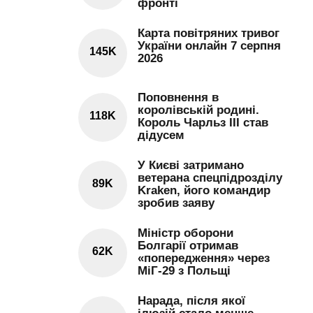
фронті
Карта повітряних тривог
України онлайн 7 серпня
145K
2026
Поповнення в
королівській родині.
118K
Король Чарльз III став
дідусем
У Києві затримано
ветерана спецпідрозділу
89K
Kraken, його командир
зробив заяву
Міністр оборони
Болгарії отримав
62K
«попередження» через
МіГ-29 з Польщі
Нарада, після якої