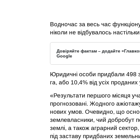
Водночас за весь час функціон
ніколи не відбувалось настільки
Довіряйте фактам – додайте «Главко
Google
Юридичні особи придбали 498 
га, або 10,4% від усіх проданих 
«Результати першого місяця уча
прогнозовані. Жодного ажіотажу
нових умов. Очевидно, що осно
землевласники, чий добробут п
землі, а також аграрний сектор
під заставу придбаних земельни