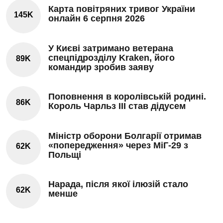
Карта повітряних тривог України
145K
онлайн 6 серпня 2026
У Києві затримано ветерана
спецпідрозділу Kraken, його
89K
командир зробив заяву
Поповнення в королівській родині.
86K
Король Чарльз III став дідусем
Міністр оборони Болгарії отримав
«попередження» через МіГ-29 з
62K
Польщі
Нарада, після якої ілюзій стало
62K
менше