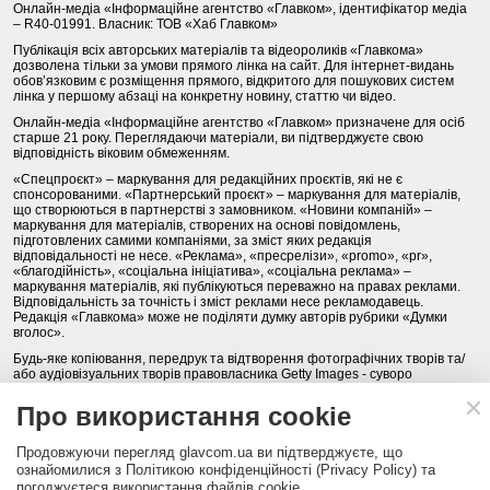
Онлайн-медіа «Інформаційне агентство «Главком», ідентифікатор медіа
– R40-01991. Власник: ТОВ «Хаб Главком»
Публікація всіх авторських матеріалів та відеороликів «Главкома»
дозволена тільки за умови прямого лінка на сайт. Для інтернет-видань
обов’язковим є розміщення прямого, відкритого для пошукових систем
лінка у першому абзаці на конкретну новину, статтю чи відео.
Онлайн-медіа «Інформаційне агентство «Главком» призначене для осіб
старше 21 року. Переглядаючи матеріали, ви підтверджуєте свою
відповідність віковим обмеженням.
«Спецпроєкт» – маркування для редакційних проєктів, які не є
спонсорованими. «Партнерський проєкт» – маркування для матеріалів,
що створюються в партнерстві з замовником. «Новини компаній» –
маркування для матеріалів, створених на основі повідомлень,
підготовлених самими компаніями, за зміст яких редакція
відповідальності не несе. «Реклама», «пресрелізи», «promo», «pr»,
«благодійність», «соціальна ініціатива», «соціальна реклама» –
маркування матеріалів, які публікуються переважно на правах реклами.
Відповідальність за точність і зміст реклами несе рекламодавець.
Редакція «Главкома» може не поділяти думку авторів рубрики «Думки
вголос».
Будь-яке копіювання, передрук та відтворення фотографічних творів та/
або аудіовізуальних творів правовласника Getty Images - суворо
забороняється.
Про використання cookie
Політика конфіденційності (Privacy Policy). Правила сайту
Продовжуючи перегляд glavcom.ua ви підтверджуєте, що
КОНТАКТИ
НАША КОМАНДА
АРХІВ
ознайомилися з Політикою конфіденційності (Privacy Policy) та
погоджуєтеся використання файлів cookie