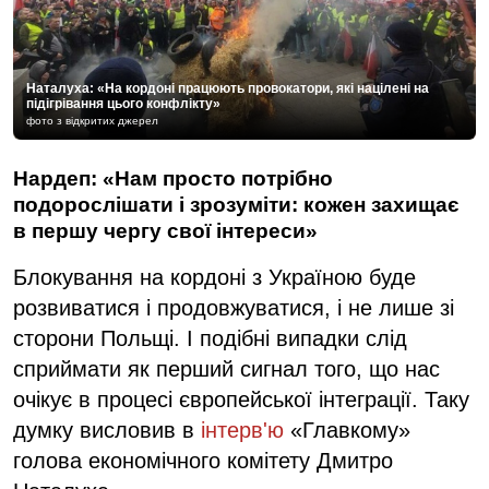
Наталуха: «На кордоні працюють провокатори, які націлені на
підігрівання цього конфлікту»
фото з відкритих джерел
Нардеп: «Нам просто потрібно
подорослішати і зрозуміти: кожен захищає
в першу чергу свої інтереси»
Блокування на кордоні з Україною буде
розвиватися і продовжуватися, і не лише зі
сторони Польщі. І подібні випадки слід
сприймати як перший сигнал того, що нас
очікує в процесі європейської інтеграції. Таку
думку висловив в
інтерв'ю
«Главкому»
голова економічного комітету Дмитро