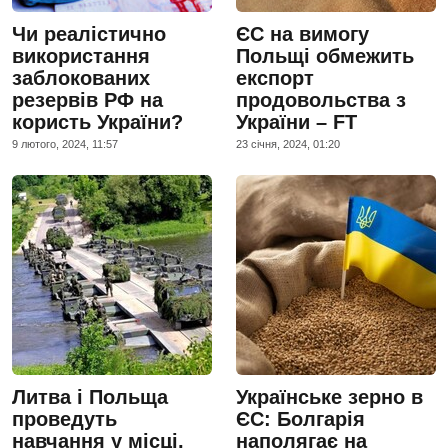
Чи реалістично
ЄС на вимогу
використання
Польщі обмежить
заблокованих
експорт
резервів РФ на
продовольства з
користь України?
України – FT
9 лютого, 2024, 11:57
23 сiчня, 2024, 01:20
Литва і Польща
Українське зерно в
проведуть
ЄС: Болгарія
навчання у місці,
наполягає на