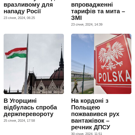
вразливому для
впровадженні
нападу Росії
тарифів та мита –
ЗМІ
23 сiчня, 2024, 06:25
23 сiчня, 2024, 14:39
В Угорщині
На кордоні з
відбулась спроба
Польщею
держперевороту
пожвавився рух
вантажівок –
25 сiчня, 2024, 17:58
речник ДПСУ
30 сiчня, 2024, 11:51