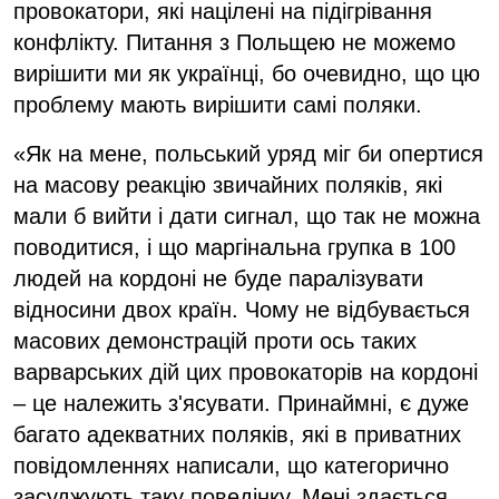
провокатори, які націлені на підігрівання
конфлікту. Питання з Польщею не можемо
вирішити ми як українці, бо очевидно, що цю
проблему мають вирішити самі поляки.
«Як на мене, польський уряд міг би опертися
на масову реакцію звичайних поляків, які
мали б вийти і дати сигнал, що так не можна
поводитися, і що маргінальна групка в 100
людей на кордоні не буде паралізувати
відносини двох країн. Чому не відбувається
масових демонстрацій проти ось таких
варварських дій цих провокаторів на кордоні
– це належить з'ясувати. Принаймні, є дуже
багато адекватних поляків, які в приватних
повідомленнях написали, що категорично
засуджують таку поведінку. Мені здається,