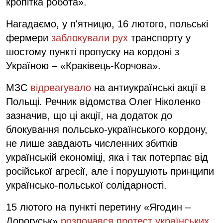
кропітка робота».
Нагадаємо, у п'ятницю, 16 лютого, польські
фермери
заблокували рух
транспорту у
шостому пункті пропуску на кордоні з
Україною – «Краківець-Корчова».
МЗС
відреагувало
на антиукраїнські акції в
Польщі. Речник відомства Олег Ніколенко
зазначив, що ці акції, на додаток до
блокування польсько-українського кордону,
не лише завдають численних збитків
українській економіці, яка і так потерпає від
російської агресії, але і порушують принципи
українсько-польської солідарності.
15 лютого на пункті перетину «Ягодин –
Дорогуськ»
розпочався протест українських