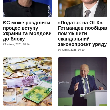
ЄС може розділити
«Податок на OLX».
процес вступу
Гетманцев пообіцяв
України та Молдови
пом’якшити
до блоку
скандальний
законопроєкт уряду
29 квiтня, 2025, 16:14
30 квiтня, 2025, 16:10