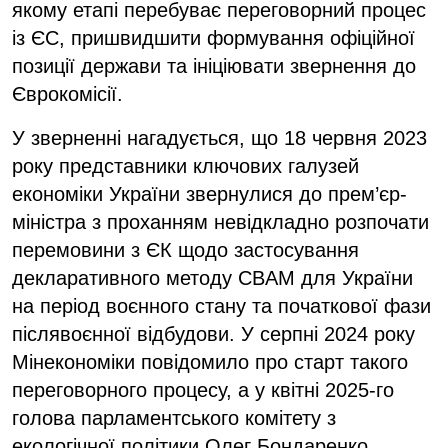
якому етапі перебуває переговорний процес
із ЄС, пришвидшити формування офіційної
позиції держави та ініціювати звернення до
Єврокомісії.
У зверненні нагадується, що 18 червня 2023
року представники ключових галузей
економіки України звернулися до прем’єр-
міністра з проханням невідкладно розпочати
перемовини з ЄК щодо застосування
декларативного методу CBAM для України
на період воєнного стану та початкової фази
післявоєнної відбудови. У серпні 2024 року
Мінекономіки повідомило про старт такого
переговорного процесу, а у квітні 2025-го
голова парламентського комітету з
екологічної політики Олег Бондаренко