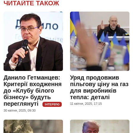
ЧИТАЙТЕ ТАКОЖ
Данило Гетманцев:
Уряд продовжив
Критерії входження
пільгову ціну на газ
до «Клубу білого
для виробників
бізнесу» будуть
тепла: деталі
переглянуті
11 квiтня, 2025, 17:15
ІНТЕРВ'Ю
30 квiтня, 2025, 09:30