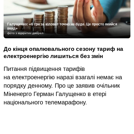
Галущенко: «6 грн за кіловат точно не буде. Це просто якийся
вкид»
фото з відкритих джерел
До кінця опалювального сезону тариф на
електроенергію лишиться без змін
Питання підвищення тарифів
на електроенергію наразі взагалі немає на
порядку денному. Про це заявив очільник
Міненерго Герман Галущенко в етері
національного телемарафону.