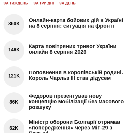
ЗА ТИЖДЕНЬ
ЗА ТРИ ДНІ
ЗА ДЕНЬ
Онлайн-карта бойових дій в Україні
360K
на 8 серпня: ситуація на фронті
Карта повітряних тривог України
146K
онлайн 8 серпня 2026
Поповнення в королівській родині.
121K
Король Чарльз III став дідусем
Федоров презентував нову
концепцію мобілізації без масового
86K
розшуку
Міністр оборони Болгарії отримав
«попередження» через МіГ-29 з
62K