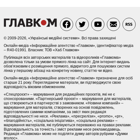
© 2009-2026, «Українські медійні системи». Всі права захищені
Онлайн-медіа «Інформаційне агентство «Главком», ідентифікатор медіа
– R40-01991. Власник: ТОВ «Хаб Главком»
Публікація всіх авторських матеріалів та відеороликів «Главкома»
дозволена тільки за умови прямого лінка на сайт. Для інтернет-видань
обов’язковим є розміщення прямого, відкритого для пошукових систем
лінка у першому абзаці на конкретну новину, статтю чи відео.
Онлайн-медіа «Інформаційне агентство «Главком» призначене для осіб
старше 21 року. Переглядаючи матеріали, ви підтверджуєте свою
відповідність віковим обмеженням.
«Спецпроєкт» – маркування для редакційних проєктів, які не є
спонсорованими. «Партнерський проєкт» – маркування для матеріалів,
що створюються в партнерстві з замовником. «Новини компаній» –
маркування для матеріалів, створених на основі повідомлень,
підготовлених самими компаніями, за зміст яких редакція
відповідальності не несе. «Реклама», «пресрелізи», «promo», «pr»,
«благодійність», «соціальна ініціатива», «соціальна реклама» –
маркування матеріалів, які публікуються переважно на правах реклами.
Відповідальність за точність і зміст реклами несе рекламодавець.
Редакція «Главкома» може не поділяти думку авторів рубрики «Думки
вголос».