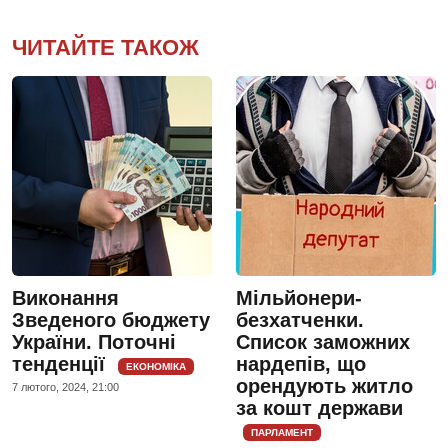
ЧИТАЙТЕ ТАКОЖ
Виконання
Мільйонери-
Зведеного бюджету
безхатченки.
України. Поточні
Список заможних
тенденції
нардепів, що
ЕКОНОМІКА
орендують житло
7 лютого, 2024, 21:00
за кошт держави
ПАРЛАМЕНТ