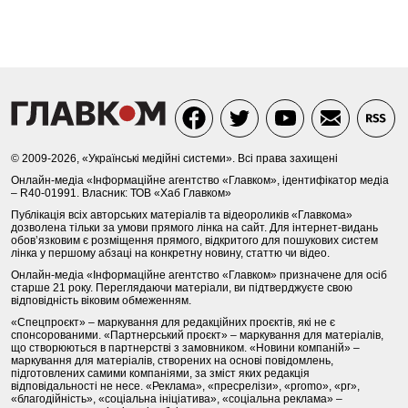
© 2009-2026, «Українські медійні системи». Всі права захищені
Онлайн-медіа «Інформаційне агентство «Главком», ідентифікатор медіа
– R40-01991. Власник: ТОВ «Хаб Главком»
Публікація всіх авторських матеріалів та відеороликів «Главкома»
дозволена тільки за умови прямого лінка на сайт. Для інтернет-видань
обов’язковим є розміщення прямого, відкритого для пошукових систем
лінка у першому абзаці на конкретну новину, статтю чи відео.
Онлайн-медіа «Інформаційне агентство «Главком» призначене для осіб
старше 21 року. Переглядаючи матеріали, ви підтверджуєте свою
відповідність віковим обмеженням.
«Спецпроєкт» – маркування для редакційних проєктів, які не є
спонсорованими. «Партнерський проєкт» – маркування для матеріалів,
що створюються в партнерстві з замовником. «Новини компаній» –
маркування для матеріалів, створених на основі повідомлень,
підготовлених самими компаніями, за зміст яких редакція
відповідальності не несе. «Реклама», «пресрелізи», «promo», «pr»,
«благодійність», «соціальна ініціатива», «соціальна реклама» –