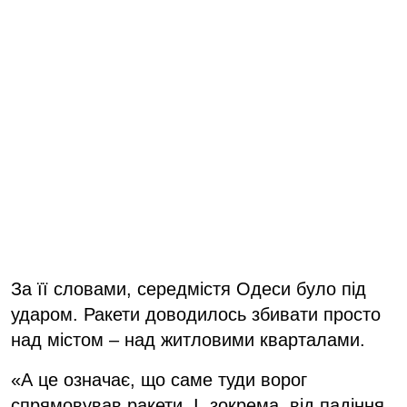
За її словами, середмістя Одеси було під
ударом. Ракети доводилось збивати просто
над містом – над житловими кварталами.
«А це означає, що саме туди ворог
спрямовував ракети. І, зокрема, від падіння