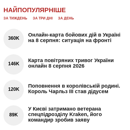
НАЙПОПУЛЯРНІШЕ
ЗА ТИЖДЕНЬ
ЗА ТРИ ДНІ
ЗА ДЕНЬ
Онлайн-карта бойових дій в Україні
360K
на 8 серпня: ситуація на фронті
Карта повітряних тривог України
146K
онлайн 8 серпня 2026
Поповнення в королівській родині.
120K
Король Чарльз III став дідусем
У Києві затримано ветерана
спецпідрозділу Kraken, його
89K
командир зробив заяву