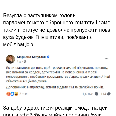
Безугла є заступником голови
парламентського оборонного комітету і саме
такий її статус не дозволяє пропускати повз
вуха будь-які її ініціативи, пов’язані з
мобілізацією.
За добу з двох тисяч реакцій-емодзі на цей
пост в «фейсбуці» майже половина були