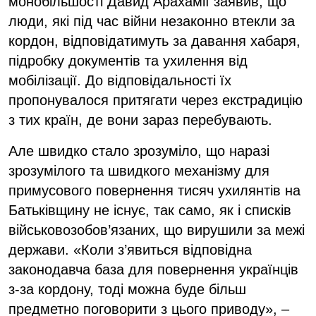
монобільшості Давид Арахамії заявив, що
люди, які під час війни незаконно втекли за
кордон, відповідатимуть за давання хабаря,
підробку документів та ухилення від
мобілізації. До відповідальності їх
пропонувалося притягати через екстрадицію
з тих країн, де вони зараз перебувають.
Але швидко стало зрозуміло, що наразі
зрозумілого та швидкого механізму для
примусового повернення тисяч ухилянтів на
Батьківщину не існує, так само, як і списків
військовозобов’язаних, що вирушили за межі
держави. «Коли з’явиться відповідна
законодавча база для повернення українців
з-за кордону, тоді можна буде більш
предметно поговорити з цього приводу», –