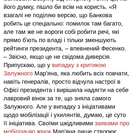
його думку, пішло би всім на користь. «Я
взагалі не поділяю версію, що Банкова
робить це спеціально: помилок там багато,
але там же не вороги собі робити речі, які
прямо б'ють по владі і тільки зменшують
рейтинги президента, – впевнений Фесенко.
– Звісно, якщо це не свідома диверсія.
Припускаю, що у
випадку з критикою
Залужного
Мар'яна, яка любить всіх повчати,
навіть генералів, просто відчула настрої в
Офісі президента і вирішила надягти на себе
лавровий вінок за те, що зняла самого
Залужного. Але у випадку з ініціативами
щодо мобілізації і ухилянтів, думаю, це суто
її ініціатива. Своїми шкідливими
заявами про
мобілізацію жінок
Мар’яна лише створює