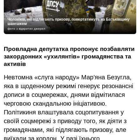
Чоловіків, які підлягають призову, повертатимуть на Батьківщину
шантажем
фото з відкритих джерел
Провладна депутатка пропонує позбавляти
закордонних «ухилянтів» громадянства та
активів
Невтомна «слуга народу» Мар’яна Безугла,
яка в щоденному режимі генерує резонансні
дописи в соцмережах, днями відмітилася
черговою скандальною ініціативою.
Політикиня влаштувала соцопитування у
своїй соцмережі з приводу того, як діяти з
громадянами, які підлягають призову, але
виїхали за кордон. У разі їхнього