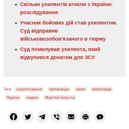
Скільки ухилянтів втекли з України:
розслідування
Учасник бойових дій став ухилянтом.
Суд відправив
військовозобов'язаного в тюрму
Суд помилував ухилянта, який
відкупився донатом для ЗСУ
Теги:
соцопитування
пропаганда
закон
мобілізація
Україна
кордон
Мар’яна Безугла
0