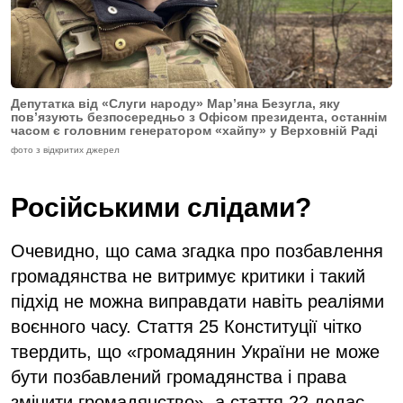
Депутатка від «Слуги народу» Мар’яна Безугла, яку
пов’язують безпосередньо з Офісом президента, останнім
часом є головним генератором «хайпу» у Верховній Раді
фото з відкритих джерел
Російськими слідами?
Очевидно, що сама згадка про позбавлення
громадянства не витримує критики і такий
підхід не можна виправдати навіть реаліями
воєнного часу. Стаття 25 Конституції чітко
твердить, що «громадянин України не може
бути позбавлений громадянства і права
змінити громадянство», а стаття 22 додає,