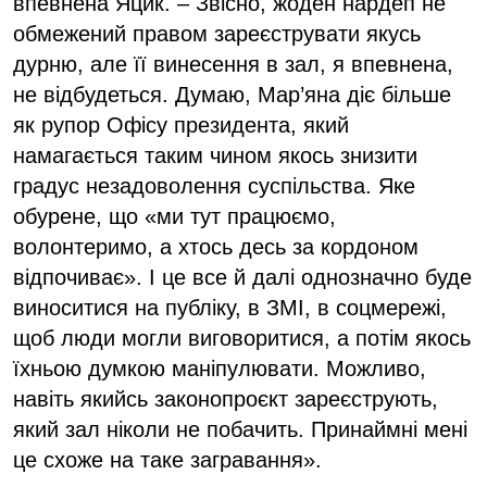
впевнена Яцик. – Звісно, жоден нардеп не
обмежений правом зареєструвати якусь
дурню, але її винесення в зал, я впевнена,
не відбудеться. Думаю, Мар’яна діє більше
як рупор Офісу президента, який
намагається таким чином якось знизити
градус незадоволення суспільства. Яке
обурене, що «ми тут працюємо,
волонтеримо, а хтось десь за кордоном
відпочиває». І це все й далі однозначно буде
виноситися на публіку, в ЗМІ, в соцмережі,
щоб люди могли виговоритися, а потім якось
їхньою думкою маніпулювати. Можливо,
навіть якийсь законопроєкт зареєструють,
який зал ніколи не побачить. Принаймні мені
це схоже на таке загравання».