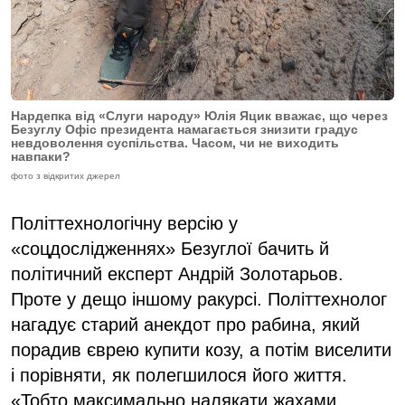
Нардепка від «Слуги народу» Юлія Яцик вважає, що через
Безуглу Офіс президента намагається знизити градус
невдоволення суспільства. Часом, чи не виходить
навпаки?
фото з відкритих джерел
Політтехнологічну версію у
«соцдослідженнях» Безуглої бачить й
політичний експерт Андрій Золотарьов.
Проте у дещо іншому ракурсі. Політтехнолог
нагадує старий анекдот про рабина, який
порадив єврею купити козу, а потім виселити
і порівняти, як полегшилося його життя.
«Тобто максимально налякати жахами