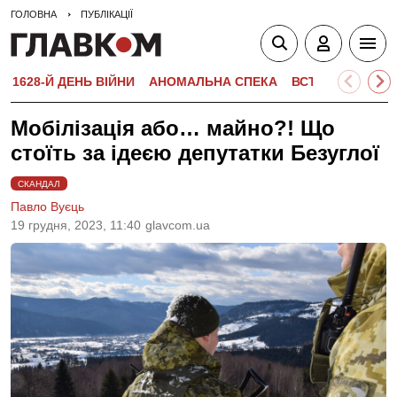
ГОЛОВНА
ПУБЛІКАЦІЇ
1628-Й ДЕНЬ ВІЙНИ
АНОМАЛЬНА СПЕКА
ВСТУПНА КАМПА
Мобілізація або… майно?! Що
стоїть за ідеєю депутатки Безуглої
СКАНДАЛ
Павло Вуєць
19 грудня, 2023, 11:40
glavcom.ua