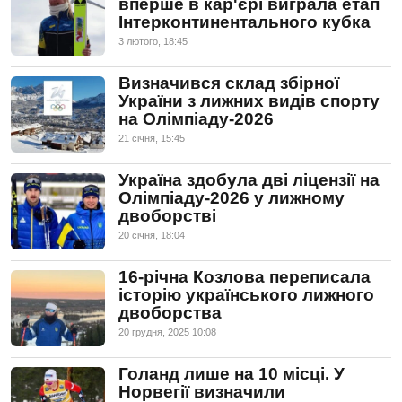
вперше в кар'єрі виграла етап
Інтерконтинентального кубка
3 лютого, 18:45
Визначився склад збірної
України з лижних видів спорту
на Олімпіаду-2026
21 сiчня, 15:45
Україна здобула дві ліцензії на
Олімпіаду-2026 у лижному
двоборстві
20 сiчня, 18:04
16-річна Козлова переписала
історію українського лижного
двоборства
20 грудня, 2025 10:08
Голанд лише на 10 місці. У
Норвегії визначили