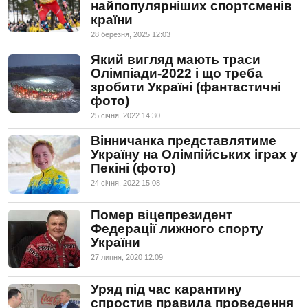
найпопулярніших спортсменів
країни
28 березня, 2025 12:03
Який вигляд мають траси
Олімпіади-2022 і що треба
зробити Україні (фантастичні
фото)
25 сiчня, 2022 14:30
Вінничанка представлятиме
Україну на Олімпійських іграх у
Пекіні (фото)
24 сiчня, 2022 15:08
Помер віцепрезидент
Федерації лижного спорту
України
27 липня, 2020 12:09
Уряд під час карантину
спростив правила проведення