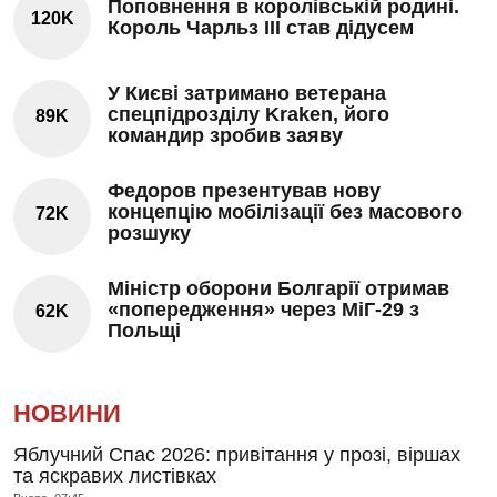
Поповнення в королівській родині.
120K
Король Чарльз III став дідусем
У Києві затримано ветерана
спецпідрозділу Kraken, його
89K
командир зробив заяву
Федоров презентував нову
концепцію мобілізації без масового
72K
розшуку
Міністр оборони Болгарії отримав
«попередження» через МіГ-29 з
62K
Польщі
НОВИНИ
Яблучний Спас 2026: привітання у прозі, віршах
та яскравих листівках