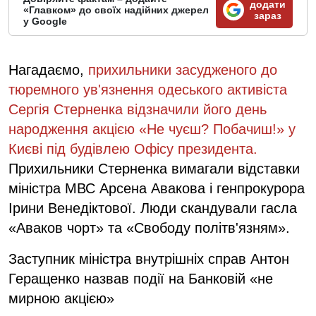
додати
«Главком» до своїх надійних джерел
зараз
у Google
Нагадаємо,
прихильники засудженого до
тюремного ув'язнення одеського активіста
Сергія Стерненка відзначили його день
народження акцією «Не чуєш? Побачиш!» у
Києві під будівлею Офісу президента.
Прихильники Стерненка вимагали відставки
міністра МВС Арсена Авакова і генпрокурора
Ірини Венедіктової. Люди скандували гасла
«Аваков чорт» та «Свободу політв'язням».
Заступник міністра внутрішніх справ Антон
Геращенко назвав події на Банковій «не
мирною акцією»