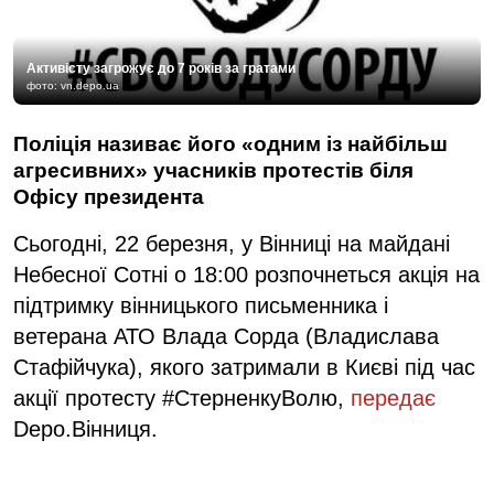
Активісту загрожує до 7 років за гратами
фото: vn.depo.ua
Поліція називає його «одним із найбільш
агресивних» учасників протестів біля
Офісу президента
Сьогодні, 22 березня, у Вінниці на майдані
Небесної Сотні о 18:00 розпочнеться акція на
підтримку вінницького письменника і
ветерана АТО Влада Сорда (Владислава
Стафійчука), якого затримали в Києві під час
акції протесту #СтерненкуВолю,
передає
Depo.Вінниця.