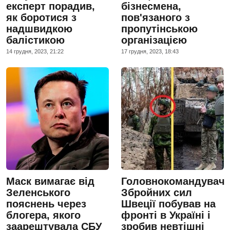
експерт порадив,
бізнесмена,
як боротися з
пов'язаного з
надшвидкою
пропутінською
балістикою
організацією
14 грудня, 2023, 21:22
17 грудня, 2023, 18:43
Маск вимагає від
Головнокомандувач
Зеленського
Збройних сил
пояснень через
Швеції побував на
блогера, якого
фронті в Україні і
заарештувала СБУ
зробив невтішні