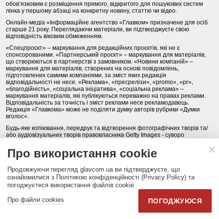
обов’язковим є розміщення прямого, відкритого для пошукових систем
лінка у першому абзаці на конкретну новину, статтю чи відео.
Онлайн-медіа «Інформаційне агентство «Главком» призначене для осіб
старше 21 року. Переглядаючи матеріали, ви підтверджуєте свою
відповідність віковим обмеженням.
«Спецпроєкт» – маркування для редакційних проєктів, які не є
спонсорованими. «Партнерський проєкт» – маркування для матеріалів,
що створюються в партнерстві з замовником. «Новини компаній» –
маркування для матеріалів, створених на основі повідомлень,
підготовлених самими компаніями, за зміст яких редакція
відповідальності не несе. «Реклама», «пресрелізи», «promo», «pr»,
«благодійність», «соціальна ініціатива», «соціальна реклама» –
маркування матеріалів, які публікуються переважно на правах реклами.
Відповідальність за точність і зміст реклами несе рекламодавець.
Редакція «Главкома» може не поділяти думку авторів рубрики «Думки
вголос».
Будь-яке копіювання, передрук та відтворення фотографічних творів та/
або аудіовізуальних творів правовласника Getty Images - суворо
забороняється.
Про використання cookie
Політика конфіденційності (Privacy Policy). Правила сайту
Продовжуючи перегляд glavcom.ua ви підтверджуєте, що
КОНТАКТИ
НАША КОМАНДА
АРХІВ
ознайомилися з Політикою конфіденційності (Privacy Policy) та
погоджуєтеся використання файлів cookie
Партнери:
DepositPhotos.com
,
opendatabot.ua
Про файли cookies
ПОГОДЖУЮСЯ