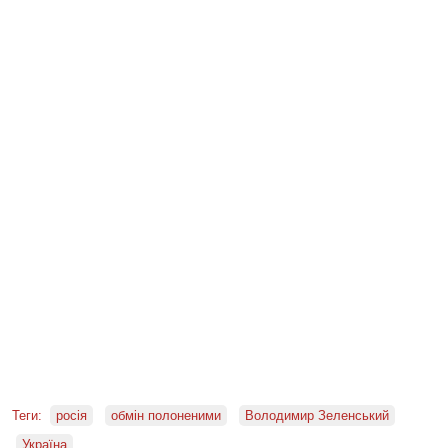
Теги:
росія
обмін полоненими
Володимир Зеленський
Україна