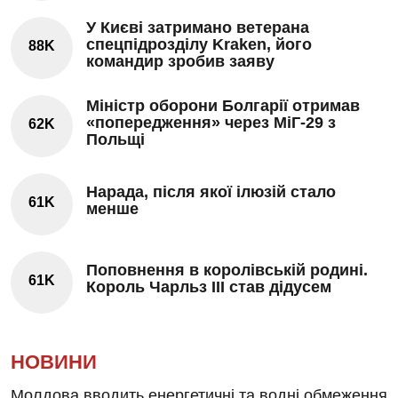
У Києві затримано ветерана
спецпідрозділу Kraken, його
88K
командир зробив заяву
Міністр оборони Болгарії отримав
«попередження» через МіГ-29 з
62K
Польщі
Нарада, після якої ілюзій стало
61K
менше
Поповнення в королівській родині.
61K
Король Чарльз III став дідусем
НОВИНИ
Молдова вводить енергетичні та водні обмеження