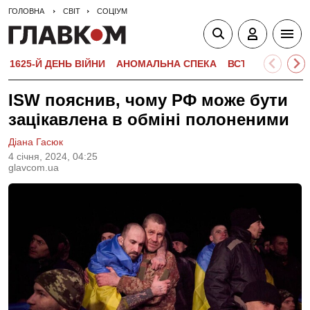
ГОЛОВНА
СВІТ
СОЦІУМ
1625-Й ДЕНЬ ВІЙНИ
АНОМАЛЬНА СПЕКА
ВСТУПНА КАМПА
ISW пояснив, чому РФ може бути
зацікавлена в обміні полоненими
Діана Гасюк
4 сiчня, 2024, 04:25
glavcom.ua