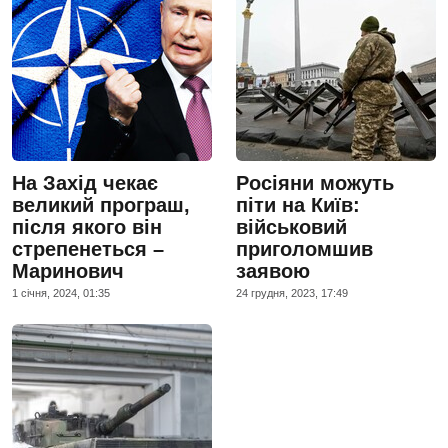
На Захід чекає
Росіяни можуть
великий програш,
піти на Київ:
після якого він
військовий
стрепенеться –
приголомшив
Маринович
заявою
1 сiчня, 2024, 01:35
24 грудня, 2023, 17:49