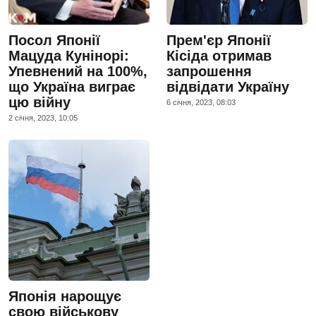
Посол Японії
Прем'єр Японії
Мацуда Кунінорі:
Кісіда отримав
Упевнений на 100%,
запрошення
що Україна виграє
відвідати Україну
цю війну
6 сiчня, 2023, 08:03
2 сiчня, 2023, 10:05
Японія нарощує
свою військову