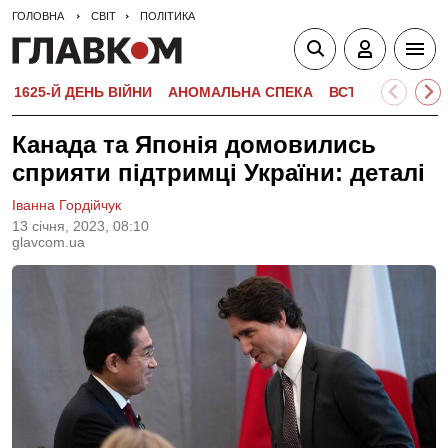
ГОЛОВНА
СВІТ
ПОЛІТИКА
1625-Й ДЕНЬ ВІЙНИ
АНОМАЛЬНА СПЕКА
ВСТУПНА КАМПА
Канада та Японія домовились
сприяти підтримці України: деталі
Іванна Гордійчук
13 сiчня, 2023, 08:10
glavcom.ua