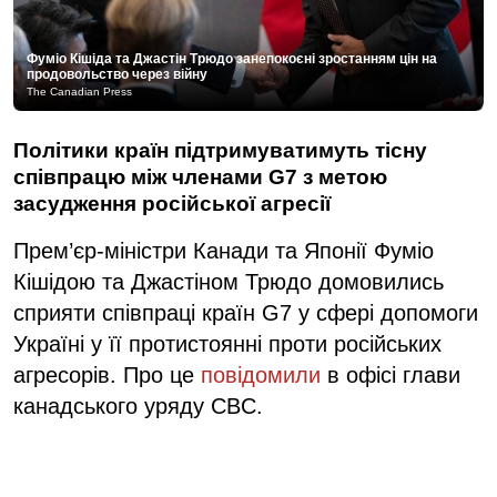
Фуміо Кішіда та Джастін Трюдо занепокоєні зростанням цін на
продовольство через війну
The Canadian Press
Політики країн підтримуватимуть тісну
співпрацю між членами G7 з метою
засудження російської агресії
Прем’єр-міністри Канади та Японії Фуміо
Кішідою та Джастіном Трюдо домовились
сприяти співпраці країн G7 у сфері допомоги
Україні у її протистоянні проти російських
агресорів. Про це
повідомили
в офісі глави
канадського уряду CBC.