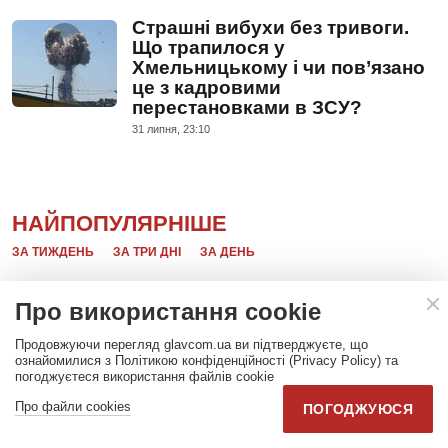
Страшні вибухи без тривоги.
Що трапилося у
Хмельницькому і чи пов’язано
це з кадровими
перестановками в ЗСУ?
31 липня, 23:10
НАЙПОПУЛЯРНІШЕ
ЗА ТИЖДЕНЬ
ЗА ТРИ ДНІ
ЗА ДЕНЬ
Про використання cookie
Онлайн-карта бойових дій в Україні
360K
на 9 серпня: ситуація на фронті
Продовжуючи перегляд glavcom.ua ви підтверджуєте, що
ознайомилися з Політикою конфіденційності (Privacy Policy) та
погоджуєтеся використання файлів cookie
Карта повітряних тривог України
Про файли cookies
146K
ПОГОДЖУЮСЯ
онлайн 9 серпня 2026