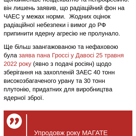
він лишень заявив, що радіаційний фон на
ЧАЕС у межах норми. Жодних оцінок
радіаційної небезпеки і вимог до РФ
припинити ядерну агресію не пролунало.
Ще більш заангажованою та нефаховою
була
заява пана Гроссі у Давосі 25 травня
2022 року
(явно з подачі росіян) щодо
зберігання на захопленій ЗАЕС 40 тонн
високозбагаченого урану та 30 тонн
плутонію, придатних для виробництва
ядерної зброї.
Упродовж року МАГАТЕ