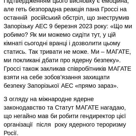
Підтвердженням цього висновку є емоційна,
але геть безпорадна реакція пана Гроссі на
останній російський обстріл, що знеструмив
Запорізьку АЕС 9 березня 2023 року: «Що ми
робимо? Як ми можемо сидіти тут, у цій
кімнаті сьогодні вранці і дозволити цьому
статись. Так тривати не може. Ми – МАГАТЕ,
ми покликані дбати про ядерну безпеку».
Гроссі також закликав співробітників МАГАТЕ
взяти на себе зобов'язання захищати
безпеку Запорізької АЕС «прямо зараз».
З огляду на міжнародне ядерне
законодавство та Статут МАГАТЕ нагадаю,
що негайно мав би робити гендиректор цієї
організації після року ядерного тероризму
Росії.