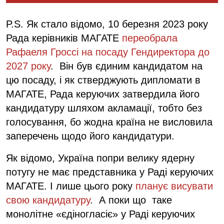
P.S. Як стало відомо, 10 березня 2023 року
Рада керівників МАГАТЕ
переобрала
Рафаеля Гроссі на посаду Гендиректора до
2027 року
. Він був єдиним кандидатом на
цю посаду, і як стверджують дипломати в
МАГАТЕ, Рада керуючих затвердила його
кандидатуру шляхом акламації, тобто без
голосування, бо жодна країна не висловила
заперечень щодо його кандидатури.
Як відомо, Україна попри велику ядерну
потугу не має представника у Раді керуючих
МАГАТЕ. І лише цього року
планує висувати
свою кандидатуру
. А поки що таке
монолітне «єдіногласіє» у Раді керуючих