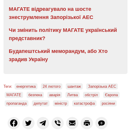
МАГАТЕ відреагувало на шосте
знеструмлення Запорізької АЕС
Чи змінить політику МАГАТЕ український
представник?
Будапештський меморандум, або Хто
зрадив Україну
Теги:
енергетика
24 лютого
шантаж
Запорізька АЕС
МАГАТЕ
безпека
аварія
Литва
обстріл
Європа
пропаганда
депутат
міністр
катастрофа
росіяни
0