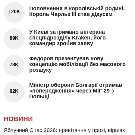
Поповнення в королівській родині.
120K
Король Чарльз III став дідусем
У Києві затримано ветерана
спецпідрозділу Kraken, його
89K
командир зробив заяву
Федоров презентував нову
концепцію мобілізації без масового
78K
розшуку
Міністр оборони Болгарії отримав
«попередження» через МіГ-29 з
62K
Польщі
НОВИНИ
Яблучний Спас 2026: привітання у прозі, віршах