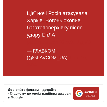
Цієї ночі Росія атакувала
Харків. Вогонь охопив
багатоповерхівку після
удару БпЛА
pic.twitter.com/0bwXL1gjV0
— ГЛАВКОМ
(@GLAVCOM_UA)
June 10,
2025
Довіряйте фактам – додайте
додати
«Главком» до своїх надійних джерел
зараз
у Google