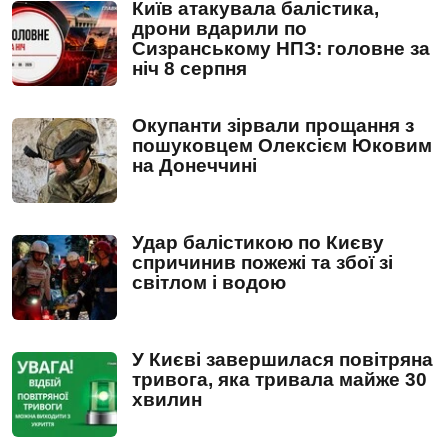
Київ атакувала балістика,
дрони вдарили по
Сизранському НПЗ: головне за
ніч 8 серпня
Окупанти зірвали прощання з
пошуковцем Олексієм Юковим
на Донеччині
Удар балістикою по Києву
спричинив пожежі та збої зі
світлом і водою
У Києві завершилася повітряна
тривога, яка тривала майже 30
хвилин