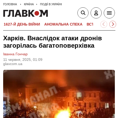
ГОЛОВНА
КРАЇНА
ПОДІЇ В УКРАЇНІ
1627-Й ДЕНЬ ВІЙНИ
АНОМАЛЬНА СПЕКА
ВСТУПНА КАМПА
Харків. Внаслідок атаки дронів
загорілась багатоповерхівка
Іванна Гончар
11 червня, 2025, 01:09
glavcom.ua