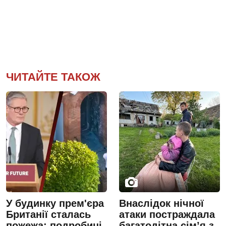
ЧИТАЙТЕ ТАКОЖ
У будинку прем'єра
Внаслідок нічної
Британії сталась
атаки постраждала
пожежа: подробиці
багатодітна сім’я з