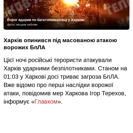
Ворог вдарив по багатоповерхівці у Харкові
фото: місцеві пабліки
Харків опинився під масованою атакою
ворожих БпЛА
Цієї ночі російські терористи атакували
Харків ударними безпілотниками. Станом на
01:03 у Харкові досі триває загроза БпЛА.
Вже відомо про перші наслідки ворожої
атаки, повідомив мер Харкова Ігор Терехов,
інформує «
Главком
».