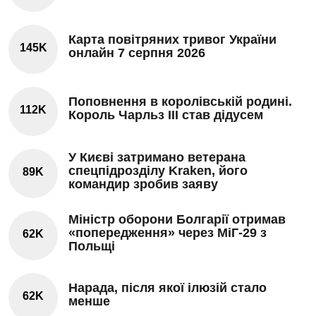
Карта повітряних тривог України
145K
онлайн 7 серпня 2026
Поповнення в королівській родині.
112K
Король Чарльз III став дідусем
У Києві затримано ветерана
спецпідрозділу Kraken, його
89K
командир зробив заяву
Міністр оборони Болгарії отримав
«попередження» через МіГ-29 з
62K
Польщі
Нарада, після якої ілюзій стало
62K
менше