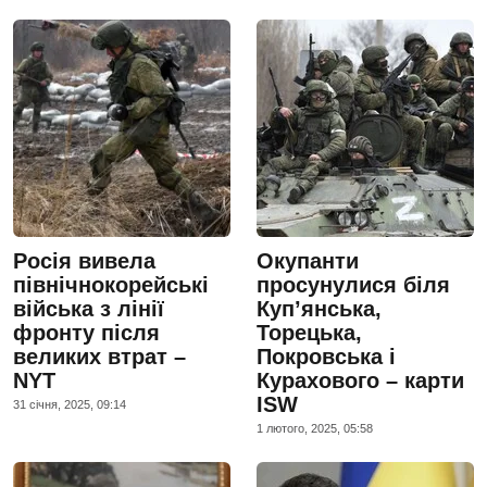
Росія вивела
Окупанти
північнокорейські
просунулися біля
війська з лінії
Куп’янська,
фронту після
Торецька,
великих втрат –
Покровська і
NYT
Курахового – карти
ISW
31 сiчня, 2025, 09:14
1 лютого, 2025, 05:58