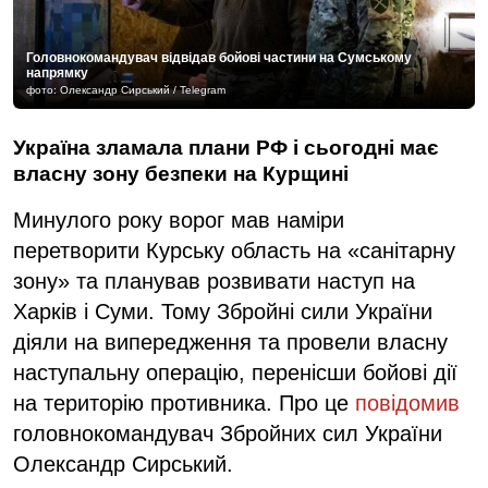
Головнокомандувач відвідав бойові частини на Сумському
напрямку
фото: Олександр Сирський / Telegram
Україна зламала плани РФ і сьогодні має
власну зону безпеки на Курщині
Минулого року ворог мав наміри
перетворити Курську область на «санітарну
зону» та планував розвивати наступ на
Харків і Суми. Тому Збройні сили України
діяли на випередження та провели власну
наступальну операцію, перенісши бойові дії
на територію противника. Про це
повідомив
головнокомандувач Збройних сил України
Олександр Сирський.