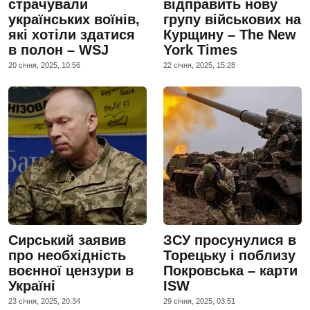
страчували
відправить нову
українських воїнів,
групу військових на
які хотіли здатися
Курщину – The New
в полон – WSJ
York Times
20 сiчня, 2025, 10:56
22 сiчня, 2025, 15:28
Сирський заявив
ЗСУ просунулися в
про необхідність
Торецьку і поблизу
воєнної цензури в
Покровська – карти
Україні
ISW
23 сiчня, 2025, 20:34
29 сiчня, 2025, 03:51