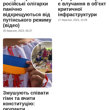
російські олігархи
є влучання в об'єкт
панічно
критичної
відхрещуються від
інфраструктури
путінського режиму
17 березня, 2023, 22:09
(відео)
26 березня, 2023, 00:27
Змушують співати
гімн та вчити
конституцію:
окупанти