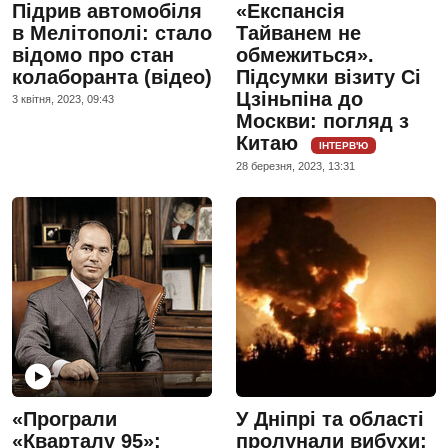
Підрив автомобіля
«Експансія
в Мелітополі: стало
Тайванем не
відомо про стан
обмежиться».
колаборанта (відео)
Підсумки візиту Сі
Цзіньпіна до
3 квiтня, 2023, 09:43
Москви: погляд з
Китаю
ІНТЕРВ'Ю
28 березня, 2023, 13:31
«Програли
У Дніпрі та області
«Кварталу 95»:
пролунали вибухи: