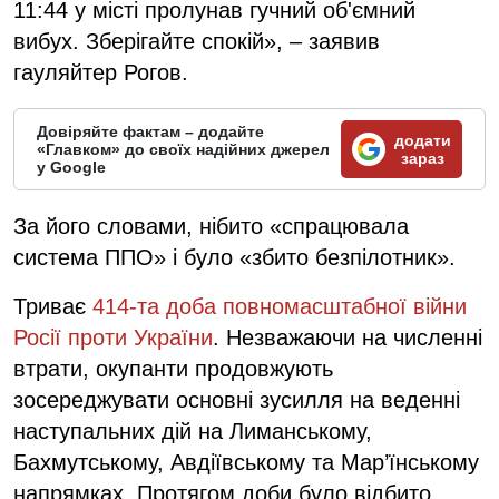
11:44 у місті пролунав гучний об'ємний
вибух. Зберігайте спокій», – заявив
гауляйтер Рогов.
Довіряйте фактам – додайте
додати
«Главком» до своїх надійних джерел
зараз
у Google
За його словами, нібито «спрацювала
система ППО» і було «збито безпілотник».
Триває
414-та доба повномасштабної війни
Росії проти України
. Незважаючи на численні
втрати, окупанти продовжують
зосереджувати основні зусилля на веденні
наступальних дій на Лиманському,
Бахмутському, Авдіївському та Мар’їнському
напрямках. Протягом доби було відбито