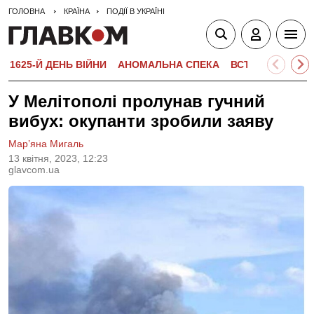
ГОЛОВНА
КРАЇНА
ПОДІЇ В УКРАЇНІ
1625-Й ДЕНЬ ВІЙНИ
АНОМАЛЬНА СПЕКА
ВСТУПНА КАМПА
У Мелітополі пролунав гучний
вибух: окупанти зробили заяву
Мар’яна Мигаль
13 квiтня, 2023, 12:23
glavcom.ua