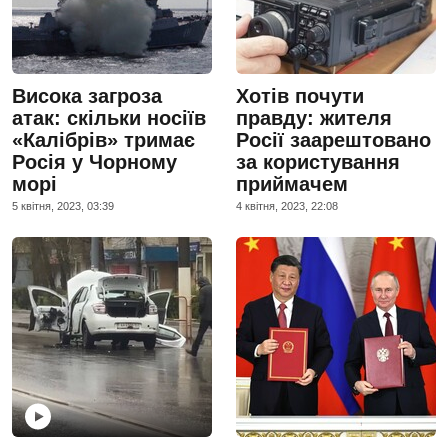
Висока загроза
Хотів почути
атак: скільки носіїв
правду: жителя
«Калібрів» тримає
Росії заарештовано
Росія у Чорному
за користування
морі
приймачем
5 квiтня, 2023, 03:39
4 квiтня, 2023, 22:08