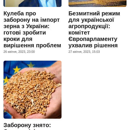
Кулеба про
Безмитний режим
заборону на імпорт
для української
зерна з України:
агропродукції:
готові зробити
комітет
кроки для
Європарламенту
вирішення проблем
ухвалив рішення
26 квiтня, 2023, 23:00
27 квiтня, 2023, 15:03
Заборону знято: