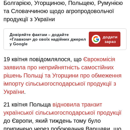
Болгарією, Угорщиною, Польщею, Румунією
та Словаччиною щодо агропродовольчої
продукції з України
Довіряйте фактам – додайте
додати
«Главком» до своїх надійних джерел
зараз
у Google
19 квітня повідомлялося, що
Єврокомісія
заявила про неприйнятність самостійних
рішень Польщі та Угорщини про обмеження
імпорту сільськогосподарської продукції з
України
.
21 квітня Польща
відновила транзит
української сільськогосподарської продукції
до Європи, який тиждень тому було
припинено через побоювання Варшави, що