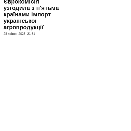
Єврокомісія
узгодила з п'ятьма
країнами імпорт
української
агропродукції
28 квiтня, 2023, 21:51