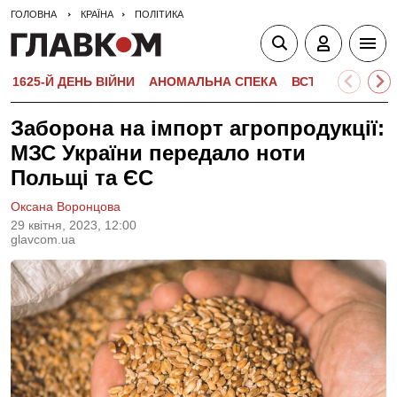
ГОЛОВНА
КРАЇНА
ПОЛІТИКА
1625-Й ДЕНЬ ВІЙНИ
АНОМАЛЬНА СПЕКА
ВСТУПНА КАМПА
Заборона на імпорт агропродукції:
МЗС України передало ноти
Польщі та ЄС
Оксана Воронцова
29 квiтня, 2023, 12:00
glavcom.ua