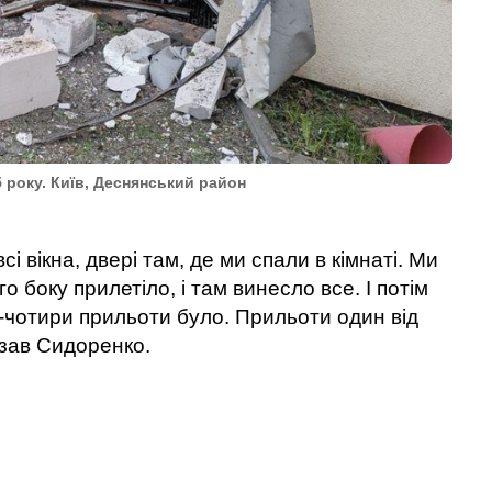
5 року. Київ, Деснянський район
і вікна, двері там, де ми спали в кімнаті. Ми
го боку прилетіло, і там винесло все. І потім
и-чотири прильоти було. Прильоти один від
азав Сидоренко.