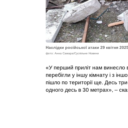
Наслідки російської атаки 29 квітня 202
фото: Анна Самара/Суспільне Новини
«У перший приліт нам винесло вс
перебігли у іншу кімнату і з іншо
пішло по території ще. Десь тр
одного десь в 30 метрах», – ск