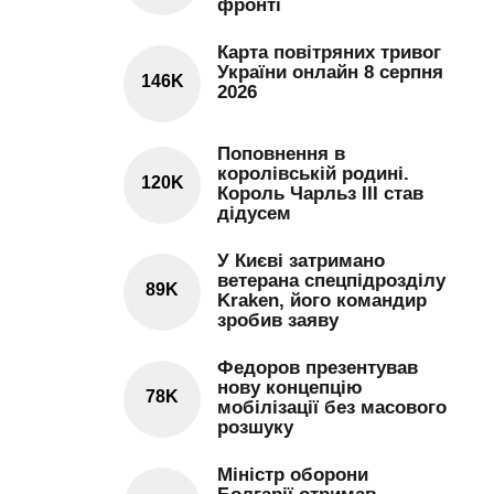
фронті
Карта повітряних тривог
України онлайн 8 серпня
146K
2026
Поповнення в
королівській родині.
120K
Король Чарльз III став
дідусем
У Києві затримано
ветерана спецпідрозділу
89K
Kraken, його командир
зробив заяву
Федоров презентував
нову концепцію
78K
мобілізації без масового
розшуку
Міністр оборони