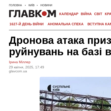
ГОЛОВНА
КИЇВ
НОВИНИ
КАЛЕНДАР
ВІЙНА
СВІТ
КР
1627-Й ДЕНЬ ВІЙНИ
АНОМАЛЬНА СПЕКА
ВСТУПНА КА
Дронова атака при
руйнувань на базі в
Ірина Міллер
29 квiтня, 2025, 17:49
glavcom.ua