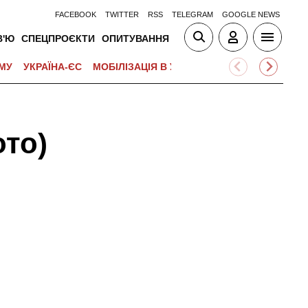
FACEBOOK
TWITTER
RSS
TELEGRAM
GOOGLE NEWS
В'Ю
СПЕЦПРОЄКТИ
ОПИТУВАННЯ
МУ
УКРАЇНА-ЄС
МОБІЛІЗАЦІЯ В УКРАЇНІ
ВІЙНА НА БЛИЗЬК
ото)