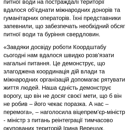
питної води на постраждалі території
вдалося об’єднати міжнародних донорів та
гуманітарних операторів. Їхні представники
запевнили, що забезпечать необхідний обсяг
питної води та буріння свердловин.
«Завдяки досвіду роботи Коордштабу
сьогодні нам вдалося швидко розв'язати
нагальні питання. Це демонструє, що
злагоджена координація дій влади та
міжнародних організацій допомагає рятувати
життя людей. Наша єдність демонструє
ворогу, що він не досяг своєї мети, що б він
не робив – його чекає поразка. А нас –
перемога», – наголосила віцепрем'єр-міністр
- міністр з питань реінтеграції тимчасово
окупованих територій Ірина Верещук.