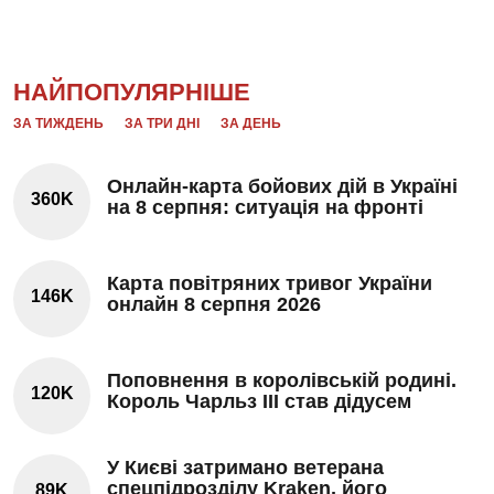
НАЙПОПУЛЯРНІШЕ
ЗА ТИЖДЕНЬ
ЗА ТРИ ДНІ
ЗА ДЕНЬ
Онлайн-карта бойових дій в Україні
360K
на 8 серпня: ситуація на фронті
Карта повітряних тривог України
146K
онлайн 8 серпня 2026
Поповнення в королівській родині.
120K
Король Чарльз III став дідусем
У Києві затримано ветерана
спецпідрозділу Kraken, його
89K