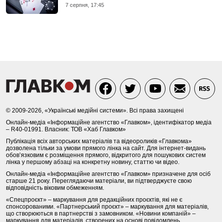
7 серпня, 17:45
© 2009-2026, «Українські медійні системи». Всі права захищені
Онлайн-медіа «Інформаційне агентство «Главком», ідентифікатор медіа
– R40-01991. Власник: ТОВ «Хаб Главком»
Публікація всіх авторських матеріалів та відеороликів «Главкома»
дозволена тільки за умови прямого лінка на сайт. Для інтернет-видань
обов’язковим є розміщення прямого, відкритого для пошукових систем
лінка у першому абзаці на конкретну новину, статтю чи відео.
Онлайн-медіа «Інформаційне агентство «Главком» призначене для осіб
старше 21 року. Переглядаючи матеріали, ви підтверджуєте свою
відповідність віковим обмеженням.
«Спецпроєкт» – маркування для редакційних проєктів, які не є
спонсорованими. «Партнерський проєкт» – маркування для матеріалів,
що створюються в партнерстві з замовником. «Новини компаній» –
маркування для матеріалів, створених на основі повідомлень,