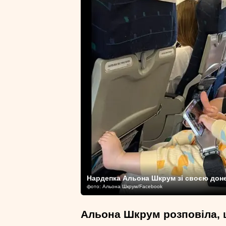
Нардепка Альона Шкрум зі своєю дон
фото: Альона Шкрум/Facebook
Альона Шкрум розповіла, щ