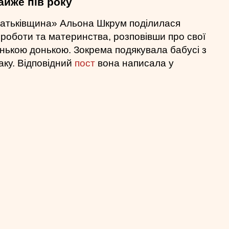
айже пів року
«Батьківщина» Альона Шкрум поділилася
роботи та материнства, розповівши про свої
енькою донькою. Зокрема подякувала бабусі з
аку. Відповідний
пост
вона написала у