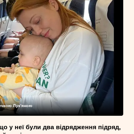
ечкою Лук'яною
о у неї були два відрядження підряд,