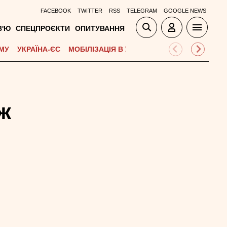
FACEBOOK
TWITTER
RSS
TELEGRAM
GOOGLE NEWS
В'Ю
СПЕЦПРОЄКТИ
ОПИТУВАННЯ
МУ
УКРАЇНА-ЄС
МОБІЛІЗАЦІЯ В УКРАЇНІ
ВІЙНА НА БЛИЗЬК
ж