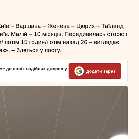
Київ – Варшава – Женева – Цюрих – Таїланд
їв. Малій – 10 місяців. Передивилась сторіс і
и/ потім 15 годин/потім назад 26 – виглядає
к», – йдеться у посту.
м» до своїх надійних джерел у
додати зараз