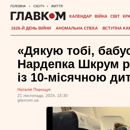
ГОЛОВНА
СКОТЧ
ЖИТТЯ
КАЛЕНДАР
ВІЙНА
СВІТ
КР
1626-Й ДЕНЬ ВІЙНИ
АНОМАЛЬНА СПЕКА
ВСТУПНА КА
«Дякую тобі, бабус
Нардепка Шкрум р
із 10-місячною д
Наталія Порощук
21 листопада, 2024, 15:30
glavcom.ua