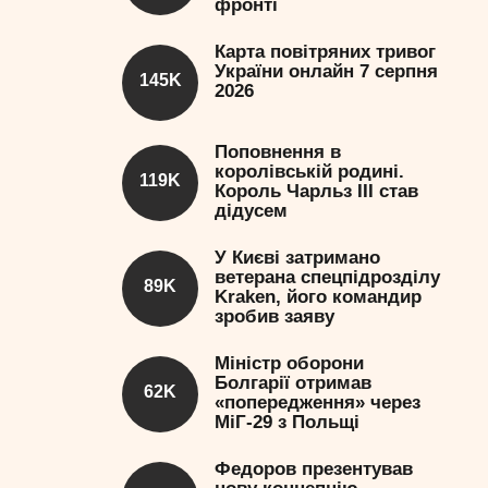
фронті
Карта повітряних тривог
України онлайн 7 серпня
145K
2026
Поповнення в
королівській родині.
119K
Король Чарльз III став
дідусем
У Києві затримано
ветерана спецпідрозділу
89K
Kraken, його командир
зробив заяву
Міністр оборони
Болгарії отримав
62K
«попередження» через
МіГ-29 з Польщі
Федоров презентував