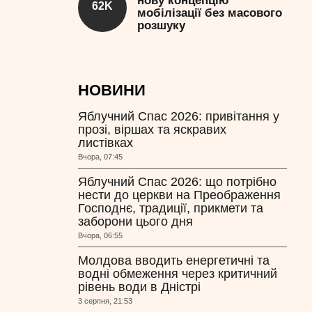
нову концепцію
62K
мобілізації без масового
розшуку
НОВИНИ
Яблучний Спас 2026: привітання у
прозі, віршах та яскравих
листівках
Вчора, 07:45
Яблучний Спас 2026: що потрібно
нести до церкви на Преображення
Господнє, традиції, прикмети та
заборони цього дня
Вчора, 06:55
Молдова вводить енергетичні та
водні обмеження через критичний
рівень води в Дністрі
3 серпня, 21:53