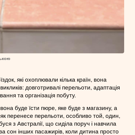
нькою
здок, які охоплювали кілька країн, вона
викликів: довготривалі перельоти, адаптація
вання та організація побуту.
 вона буде їсти пюре, яке буде з магазину, а
 як перенесе перельоти, особливо той, один,
абуся з Австралії, що сиділа поруч і навчила
за сон інших пасажирів, коли дитина просто